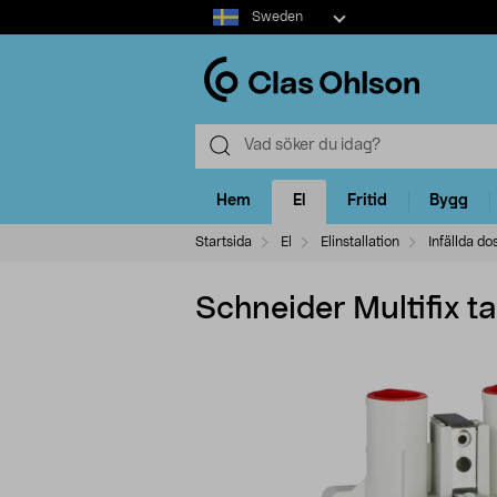
Select
Sweden
market
Hem
El
Fritid
Bygg
Startsida
El
Elinstallation
Infällda do
Schneider Multifix t