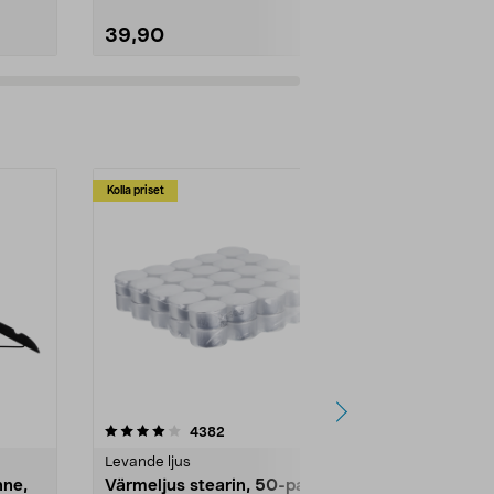
39,90
69,90
Lägg i varukorg
Lägg
Kolla priset
Multibuy
4.5av 5 stjärnor
recensioner
4.5
4382
2
Levande ljus
Rengöringsm
nne,
Värmeljus stearin, 50-pack,
Bikarbonat