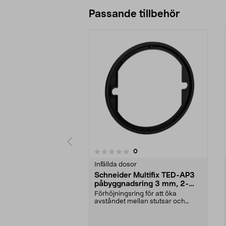
Passande tillbehör
5.0av 5 stjärnor
recensioner
0
0 av 5 stjärnor
Infällda dosor
Schneider Multifix TED-AP3
påbyggnadsring 3 mm, 2-
pack
Förhöjningsring för att öka
avståndet mellan stutsar och
dosans framkant. Schnei...