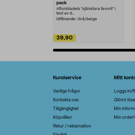
pack
Aftonbladets "självklara favorit” i
test av d...
Utförande:
Grå/beige
39,90
Lägg i varukorg
Sidfot
Kundservice
Mitt kont
Vanliga frågor
Logga in/R
Kontakta oss
Glömt lös
Tillgänglighet
Min inform
Köpvillkor
Min orderh
Retur / reklamation
Elavfall