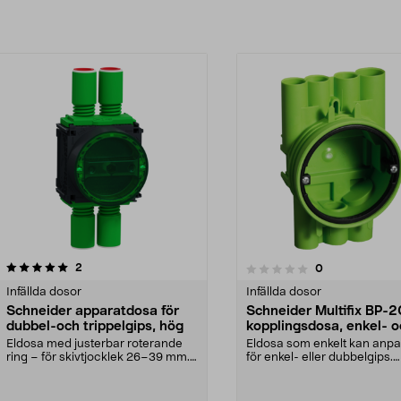
recensioner
2.5av 5 stjärnor
2
recensioner
0
0.0 av 5 stjärnor
Infällda dosor
Infällda dosor
Schneider apparatdosa för
Schneider Multifix BP-2
dubbel-och trippelgips, hög
kopplingsdosa, enkel- o
dubbelgips
Eldosa med justerbar roterande
Eldosa som enkelt kan anp
ring – för skivtjocklek 26–39 mm.
för enkel- eller dubbelgips.
Schneider Multi...
Schneider Multifix B...