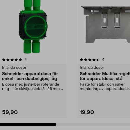
4.5 av 5 stjärnor
recensioner
4.5 av 5 stjärnor
recensioner
4
4
Infällda dosor
Infällda dosor
Schneider apparatdosa för
Schneider Multifix regel
enkel- och dubbelgips, låg
för apparatdosa, stål
Eldosa med justerbar roterande
Fäste för stabil och säker
ring – för skivtjocklek 13–26 mm.
montering av apparatdosor.
Schneider Multi...
Schneider Multifix regelfä...
59,90
19,90