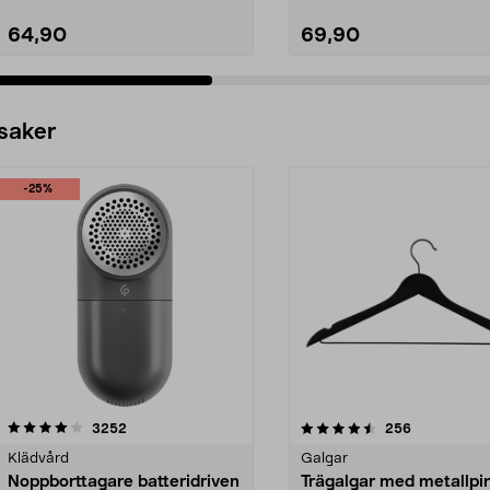
64,90
69,90
Lägg i varukorg
Lägg i varukorg
 saker
-25%
4.5av 5 stjärnor
recensioner
4.0av 5 stjärnor
recensioner
3252
256
Klädvård
Galgar
Noppborttagare batteridriven
Trägalgar med metallpi