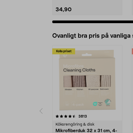
34,90
Lägg i varukorg
Ovanligt bra pris på vanliga
Kolla priset
5av 5 stjärnor
4.0av 5 stjärnor
recensioner
3813
Köksrengöring & disk
Mikrofiberduk 32 x 31 cm, 4-