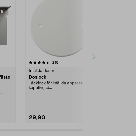
4.5 av 5 stjärnor
recensioner
4.0
218
1
Infällda dosor
Infällda dosor
fäste
Doslock
Doslock me
Täcklock för infällda apparat- och
Täcklock för 
kopplingsd...
kopplingsd...
29,90
29,90