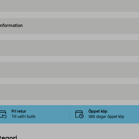
information
Fri retur
Öppet köp
Till valfri butik
365 dagar öppet köp
tegori