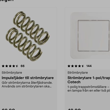
4.5 av 5 stjärnor
recensioner
4.5 av 5 stjärnor
recensioner
66
144
Strömbrytare
Strömbrytare
Impulsfjäder till strömbrytare
Strömbrytare 1-pol/tra
Cotech
Gör strömbrytarna återfjädrande.
Används om strömbrytaren ska
1-polig trappströmställare –
styra t.ex. en dos...
en lampa från en eller två pl
Strömbryta...