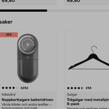
69,90
49,90
 saker
-25%
4.5av 5 stjärnor
recensioner
4.0av 5 stjärnor
recensioner
3252
256
Klädvård
Galgar
Noppborttagare batteridriven
Trägalgar med metallpi
8-pack
Vårda kläder och andra textilier –
ta bort noppor och ludd.
Elegant och gedigen galge a