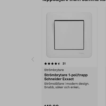
5 av 5 stjärnor
4.5 av 5 stjärnor
recensioner
31
Strömbrytare
Strömbrytare 1-pol/trapp
Schneider Exxact
Strömställare i modern design.
Snabb, säker och enkel
installation.