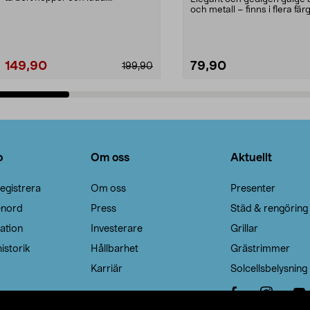
Noppborttagaren fräs...
och metall – finns i flera färg
Galge med sv...
149,90
79,90
199,90
Lägg i varukorg
Lägg i varukorg
o
Om oss
Aktuellt
egistrera
Om oss
Presenter
enord
Press
Städ & rengöring
ation
Investerare
Grillar
istorik
Hållbarhet
Grästrimmer
Karriär
Solcellsbelysning