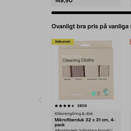
149,90
Ovanligt bra pris på vanliga
Kolla priset
5av 5 stjärnor
4.0av 5 stjärnor
recensioner
3809
Köksrengöring & disk
Mikrofiberduk 32 x 31 cm, 4-
pack
Aftonbladets "självklara favorit” i