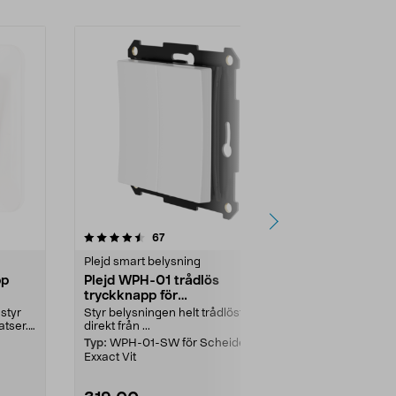
4.5 av 5 stjärnor
recensioner
4.5
67
6
Plejd smart belysning
Strömbrytare
pp
Plejd WPH-01 trådlös
Strömbrytar
tryckknapp för
Schneider 
fjärrströmbrytare
 styr
Styr belysningen helt trådlöst –
1-polig trapps
atser.
direkt från ...
en lampa fr...
Typ:
WPH-01-SW för Scheider
Färg:
Vit
Exxact Vit