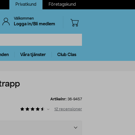
Privatkund
Företagskund
Välkommen
Logga in/Bli medlem
nden
Våra tjänster
Club Clas
trapp
Artikelnr:
36-9457
12
recensioner