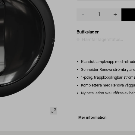
Product
quantity
Butikslager
Hämtar lagerstatus...
Klassisk lampknapp med retrodesig
Schneider Renova strömbrytare 
1-polig, trappkopplingbar ström
Komplettera med Renova väggut
Nyinstallation ska utföras av beh
Mer information