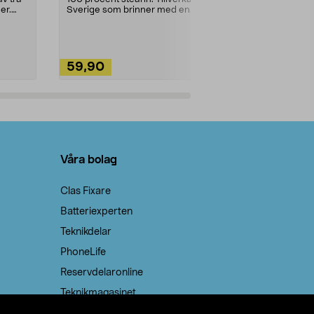
ute. Städa med
er.
Sverige som brinner med en
vacker och sotfri ...
59,90
49,90
Lägg i varukorg
Lägg
Våra bolag
Clas Fixare
Batteriexperten
Teknikdelar
PhoneLife
Reservdelaronline
Teknikmagasinet