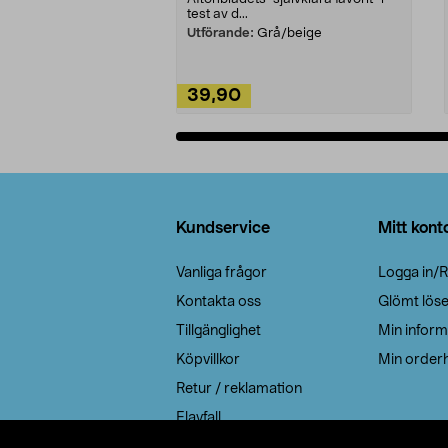
test av d...
Utförande:
Grå/beige
39,90
Lägg i varukorg
Sidfot
Kundservice
Mitt kont
Vanliga frågor
Logga in/R
Kontakta oss
Glömt lös
Tillgänglighet
Min inform
Köpvillkor
Min orderh
Retur / reklamation
Elavfall
Cookie policy