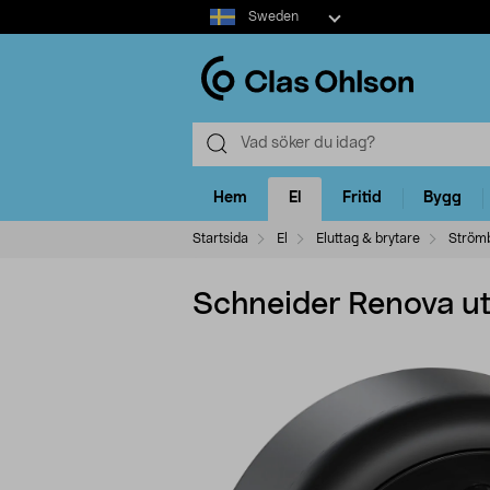
Select
Sweden
market
Hem
El
Fritid
Bygg
Startsida
El
Eluttag & brytare
Strömb
Schneider Renova ut