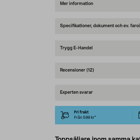
Mer information
Specifikationer, dokument och ev. faro
Trygg E-Handel
Recensioner
(12)
Experten svarar
Fri frakt
Från 599 kr*
Toppsäljare inom samma ka