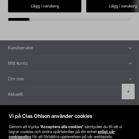
Lägg i varukorg
Lägg i varukorg
Sidfot
Kundservice
Mitt konto
Om oss
Product
+
Aktuellt
quantity
Våra bolag
Vi på Clas Ohlson använder cookies
Hitta butik
Genom att trycka
”Acceptera alla cookies”
samtycker du till att vi
lagrar cookies och andra spårtekniker på din enhet
enligt vår
cookiepolicy
för att förbättra upplevelsen på vår webbplats,