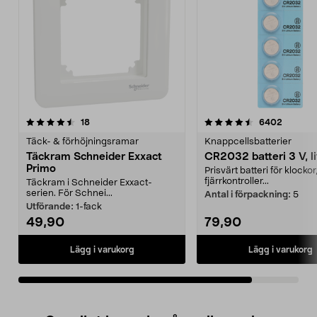
4.5av 5 stjärnor
recensioner
recensio
18
6402
Täck- & förhöjningsramar
Knappcellsbatterier
Täckram Schneider Exxact
CR2032 batteri 3 V, l
Primo
Prisvärt batteri för klockor
fjärrkontroller...
Täckram i Schneider Exxact-
serien. För Schnei...
Antal i förpackning:
5
Utförande:
1-fack
49,90
79,90
Lägg i varukorg
Lägg i varukorg