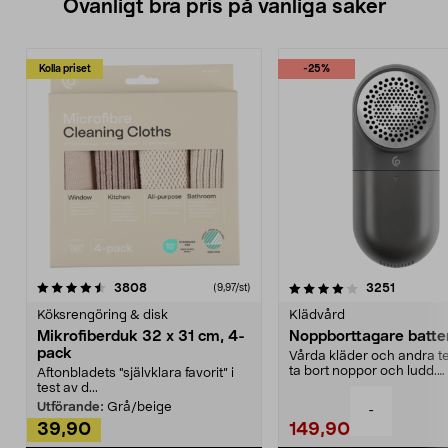
Ovanligt bra pris på vanliga saker
Kolla priset
-25%
4.0av 5 stjärnor
recensioner
4.5av 5 stjärnor
recensio
3808
3251
(9,97/st)
Köksrengöring & disk
Klädvård
Mikrofiberduk 32 x 31 cm, 4-
Noppborttagare batter
pack
Vårda kläder och andra tex
ta bort noppor och ludd.
Aftonbladets "självklara favorit” i
Noppborttagaren fräs...
test av d...
Utförande:
Grå/beige
-
39,90
149,90