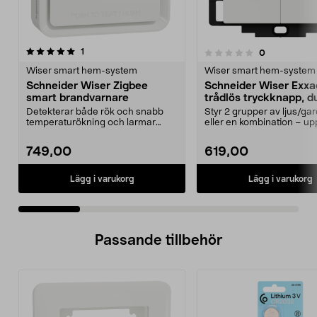
recensioner
1
recensioner
0
0.0 av 5 stjärnor
0.0 av 5 stjärnor
Wiser smart hem-system
Wiser smart hem-system
Schneider Wiser Zigbee
Schneider Wiser Exxa
smart brandvarnare
trådlös tryckknapp, d
Detekterar både rök och snabb
Styr 2 grupper av ljus/gar
temperaturökning och larmar
eller en kombination – upp 
även via app. Schneide...
Wiser-scenarie...
749,00
619,00
Lägg i varukorg
Lägg i varukorg
Passande tillbehör