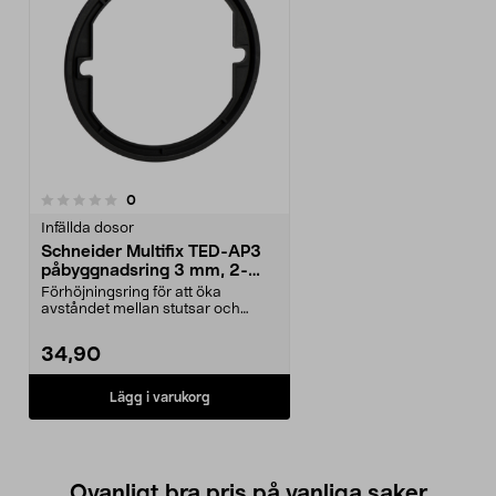
recensioner
0
Infällda dosor
Schneider Multifix TED-AP3
påbyggnadsring 3 mm, 2-
pack
Förhöjningsring för att öka
avståndet mellan stutsar och
dosans framkant. Schnei...
34,90
Lägg i varukorg
Ovanligt bra pris på vanliga saker