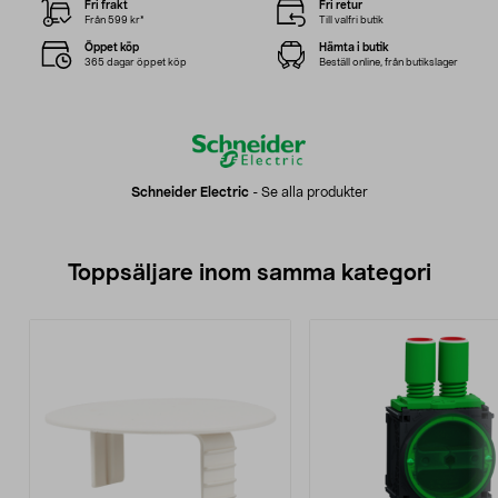
Fri frakt
Fri retur
Från 599 kr*
Till valfri butik
Öppet köp
Hämta i butik
365 dagar öppet köp
Beställ online, från butikslager
Schneider Electric
-
Se alla produkter
Toppsäljare inom samma kategori