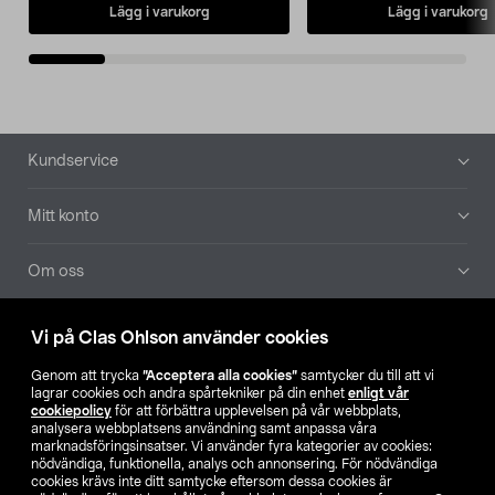
Lägg i varukorg
Lägg i varukorg
Sidfot
Kundservice
Mitt konto
Om oss
Aktuellt
Vi på Clas Ohlson använder cookies
Genom att trycka
”Acceptera alla cookies”
samtycker du till att vi
Våra bolag
lagrar cookies och andra spårtekniker på din enhet
enligt vår
cookiepolicy
för att förbättra upplevelsen på vår webbplats,
analysera webbplatsens användning samt anpassa våra
Hitta butik
marknadsföringsinsatser. Vi använder fyra kategorier av cookies:
nödvändiga, funktionella, analys och annonsering. För nödvändiga
cookies krävs inte ditt samtycke eftersom dessa cookies är
SE
NO
FI