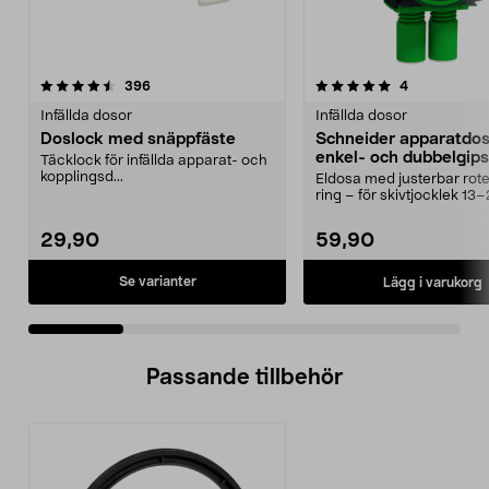
5.0 av 5 stjärnor
recensioner
4.5 av 5 stjärnor
recensioner
396
4
Infällda dosor
Infällda dosor
Doslock med snäppfäste
Schneider apparatdos
enkel- och dubbelgips
Täcklock för infällda apparat- och
kopplingsd...
Eldosa med justerbar rot
ring – för skivtjocklek 1
Schneider Multi...
29,90
59,90
Se varianter
Lägg i varukorg
Passande tillbehör