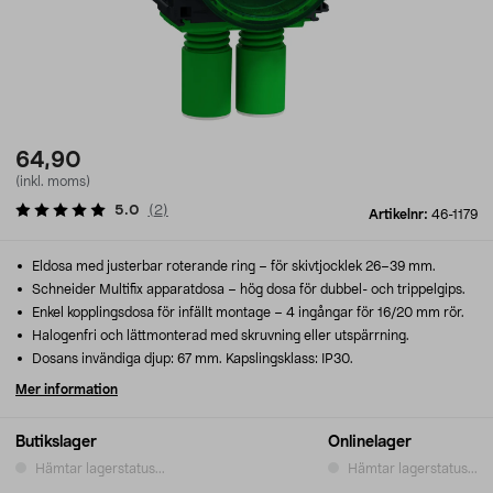
64,90
(inkl. moms)
5.0
(
2
)
Artikelnr:
46-1179
Eldosa med justerbar roterande ring – för skivtjocklek 26–39 mm.
Schneider Multifix apparatdosa – hög dosa för dubbel- och trippelgips.
Enkel kopplingsdosa för infällt montage – 4 ingångar för 16/20 mm rör.
Halogenfri och lättmonterad med skruvning eller utspärrning.
Dosans invändiga djup: 67 mm. Kapslingsklass: IP30.
Mer information
Butikslager
Onlinelager
Hämtar lagerstatus...
Hämtar lagerstatus...