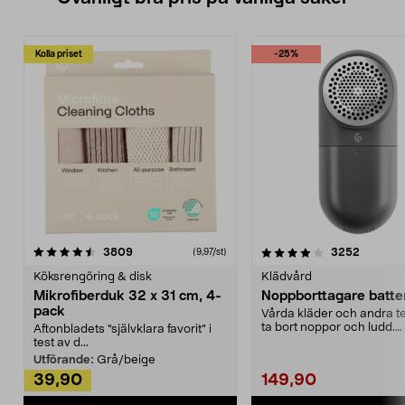
Kolla priset
-25%
4.0av 5 stjärnor
recensioner
4.5av 5 stjärnor
recensio
3809
3252
(9,97/st)
Köksrengöring & disk
Klädvård
Mikrofiberduk 32 x 31 cm, 4-
Noppborttagare batter
pack
Vårda kläder och andra tex
ta bort noppor och ludd.
Aftonbladets "självklara favorit” i
Noppborttagaren fräs...
test av d...
Utförande:
Grå/beige
39,90
149,90