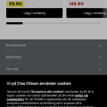
39,90
149,90
Lägg i varukorg
Lägg i varukorg
Sidfot
Kundservice
Mitt konto
Om oss
Aktuellt
Vi på Clas Ohlson använder cookies
Genom att trycka
”Acceptera alla cookies”
samtycker du till att vi
Våra bolag
lagrar cookies och andra spårtekniker på din enhet
enligt vår
cookiepolicy
för att förbättra upplevelsen på vår webbplats,
analysera webbplatsens användning samt anpassa våra
Hitta butik