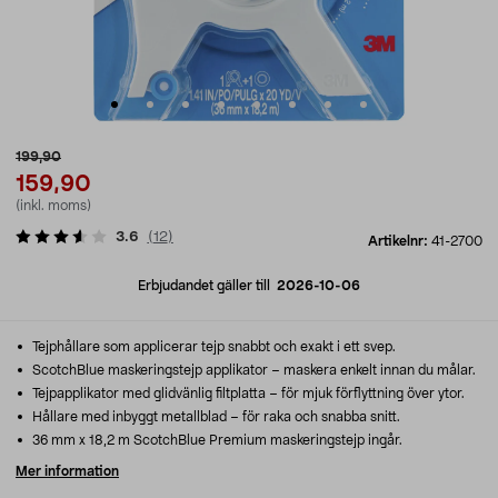
199,90
159,90
(inkl. moms)
3.6
(
12
)
Artikelnr:
41-2700
Erbjudandet gäller till
2026-10-06
Tejphållare som applicerar tejp snabbt och exakt i ett svep.
ScotchBlue maskeringstejp applikator – maskera enkelt innan du målar.
Tejpapplikator med glidvänlig filtplatta – för mjuk förflyttning över ytor.
Hållare med inbyggt metallblad – för raka och snabba snitt.
36 mm x 18,2 m ScotchBlue Premium maskeringstejp ingår.
Mer information