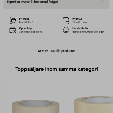
Experten svarar
(1 besvarad fråga)
Fri frakt
Fri retur
Från 599 kr*
Till valfri butik
Öppet köp
Hämta i butik
365 dagar öppet köp
Beställ online, från butikslager
Scotch
-
Se alla produkter
Toppsäljare inom samma kategori