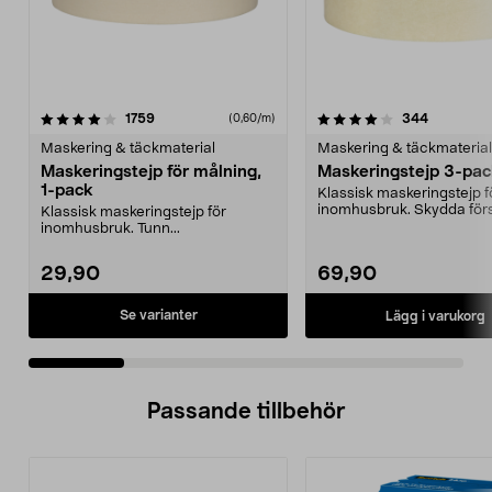
4.0 av 5 stjärnor
recensioner
4.0 av 5 stjärnor
recension
1759
344
(0,60/m)
Maskering & täckmaterial
Maskering & täckmaterial
Maskeringstejp för målning,
Maskeringstejp 3-pa
1-pack
Klassisk maskeringstejp f
inomhusbruk. Skydda för
Klassisk maskeringstejp för
måla sen – se till att...
inomhusbruk. Tunn...
29,90
69,90
Se varianter
Lägg i varukorg
Passande tillbehör