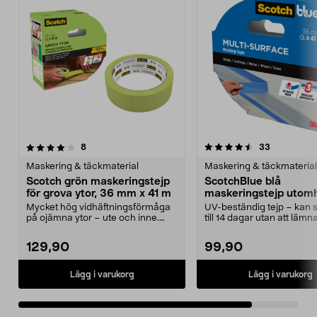
4.5av 5 stjärnor
recensioner
recensione
8
33
Maskering & täckmaterial
Maskering & täckmaterial
Scotch grön maskeringstejp
ScotchBlue blå
för grova ytor, 36 mm x 41 m
maskeringstejp utom
bred 36 mm x 41 m
Mycket hög vidhäftningsförmåga
UV-beständig tejp – kan s
på ojämna ytor – ute och inne.
till 14 dagar utan att lämna
Scotch maskeringst...
ScotchBlu...
129,90
99,90
Lägg i varukorg
Lägg i varukorg