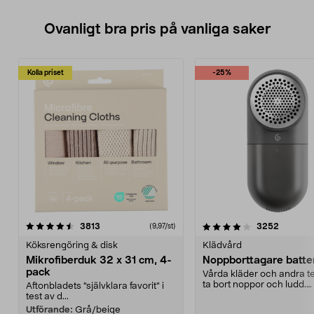
Ovanligt bra pris på vanliga saker
Kolla priset
-25%
4.0av 5 stjärnor
recensioner
4.5av 5 stjärnor
recensio
3813
3252
(9,97/st)
Köksrengöring & disk
Klädvård
Mikrofiberduk 32 x 31 cm, 4-
Noppborttagare batter
pack
Vårda kläder och andra tex
ta bort noppor och ludd.
Aftonbladets "självklara favorit” i
Noppborttagaren fräs...
test av d...
Utförande:
Grå/beige