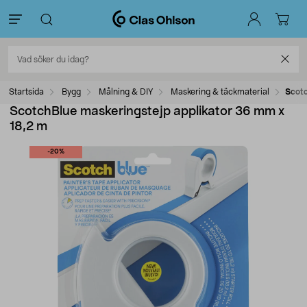
Startsida
Bygg
Målning & DIY
Maskering & täckmaterial
Scotc
ScotchBlue maskeringstejp applikator 36 mm x
18,2 m
-20%