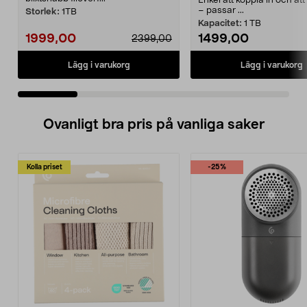
Enkel att koppla in och at
– passar ...
Storlek:
1TB
Kapacitet:
1 TB
1999,00
1499,00
2399,00
Lägg i varukorg
Lägg i varukorg
Ovanligt bra pris på vanliga saker
Kolla priset
-25%