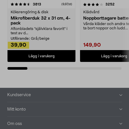
4.0av 5 stjärnor
recensioner
4.5av 5 stjärnor
recensio
3813
3252
(9,97/st)
Köksrengöring & disk
Klädvård
Mikrofiberduk 32 x 31 cm, 4-
Noppborttagare batter
pack
Vårda kläder och andra tex
ta bort noppor och ludd.
Aftonbladets "självklara favorit” i
Noppborttagaren fräs...
test av d...
Utförande:
Grå/beige
39,90
149,90
Lägg i varukorg
Lägg i varukorg
Sidfot
Kundservice
Mitt konto
Om oss