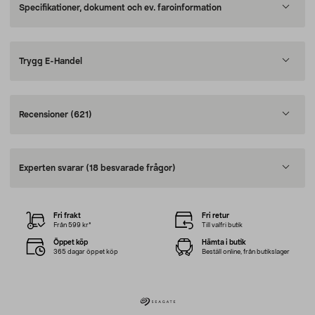
Specifikationer, dokument och ev. faroinformation
Trygg E-Handel
Recensioner
(621)
Experten svarar
(18 besvarade frågor)
Fri frakt
Fri retur
Från 599 kr*
Till valfri butik
Öppet köp
Hämta i butik
365 dagar öppet köp
Beställ online, från butikslager