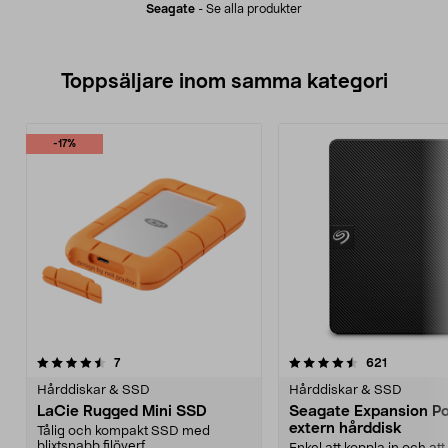
Seagate
-
Se alla produkter
Toppsäljare inom samma kategori
-17%
4.5 av 5 stjärnor
recensioner
4.5 av 5 stjärnor
recensione
7
621
Hårddiskar & SSD
Hårddiskar & SSD
LaCie Rugged Mini SSD
Seagate Expansion Po
extern hårddisk
Tålig och kompakt SSD med
blixtsnabb filöverf...