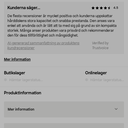
Kunderna säger...
4.5
De flesta recensioner är mycket positiva och kunderna uppskattar
hårddiskens stora kapacitet och snabba prestanda. Den anses vara
enkel att använda och är lätt att ta med sig på grund av sin kompakta
storlek. Många anser produkten vara prisvärd och rekommenderar
den för dess tillförlitlighet och mångsidighet.
AI-genererad sammanfattning av produktens
Verified by
kundrecensioner
Trustvoice
Mer information
Butikslager
Onlinelager
Hämtar lagerstatus...
Hämtar lagerstatus...
Produktinformation
Mer information