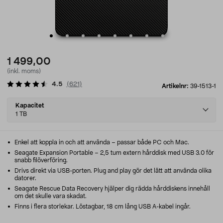
1 499,00
(inkl. moms)
4.5
(
621
)
Artikelnr:
39-1513-1
Select
Kapacitet
variant
1 TB
Enkel att koppla in och att använda – passar både PC och Mac.
Seagate Expansion Portable – 2,5 tum extern hårddisk med USB 3.0 för
snabb filöverföring.
Drivs direkt via USB-porten. Plug and play gör det lätt att använda olika
datorer.
Seagate Rescue Data Recovery hjälper dig rädda hårddiskens innehåll
om det skulle vara skadat.
Finns i flera storlekar. Löstagbar, 18 cm lång USB A-kabel ingår.