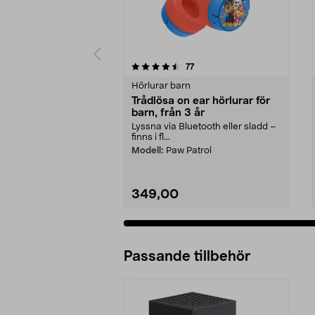
5 av 5 stjärnor
4.5 av 5 stjärnor
recensioner
77
Hörlurar barn
Trådlösa on ear hörlurar för
barn, från 3 år
Lyssna via Bluetooth eller sladd –
finns i fl...
Modell:
Paw Patrol
349,00
Passande tillbehör