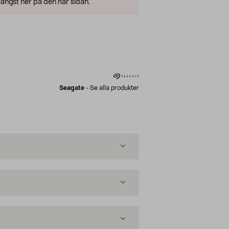
ängst ner på den här sidan.
Seagate
-
Se alla produkter