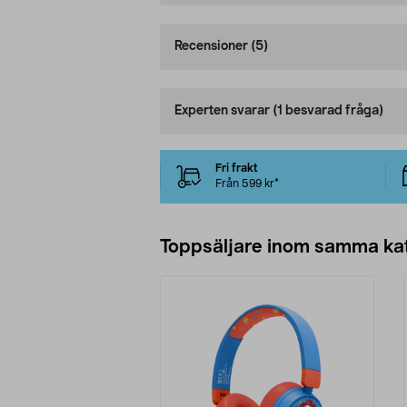
Recensioner
(5)
Experten svarar
(1 besvarad fråga)
Fri frakt
Från 599 kr*
Toppsäljare inom samma ka