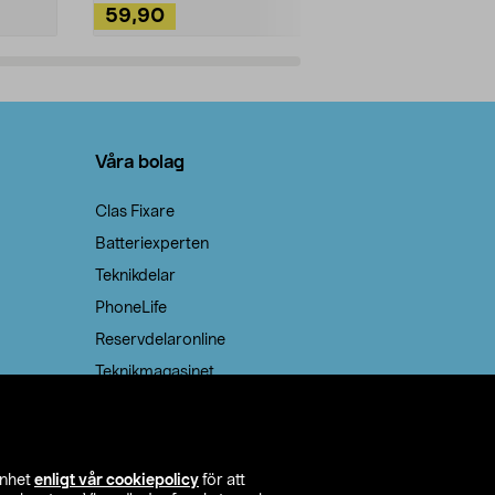
59,90
49,90
Lägg i varukorg
Lägg
Våra bolag
Clas Fixare
Batteriexperten
Teknikdelar
PhoneLife
Reservdelaronline
Teknikmagasinet
enhet
enligt vår cookiepolicy
för att