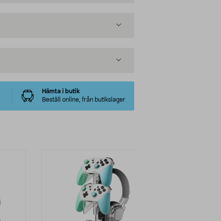
Hämta i butik
Beställ online, från butikslager