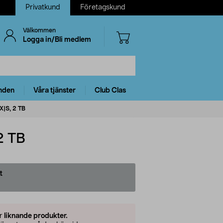
Privatkund
Företagskund
Välkommen
Logga in/Bli medlem
nden
Våra tjänster
Club Clas
X|S, 2 TB
2 TB
t
er
liknande produkter.