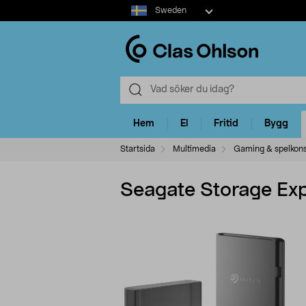
Select
Sweden
market
Hem
El
Fritid
Bygg
Startsida
Multimedia
Gaming & spelkons
Seagate Storage Exp