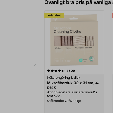
Ovanligt bra pris på vanliga
Kolla priset
5av 5 stjärnor
4.0av 5 stjärnor
recensioner
3809
Köksrengöring & disk
Mikrofiberduk 32 x 31 cm, 4-
pack
Aftonbladets "självklara favorit” i
test av d...
Utförande:
Grå/beige