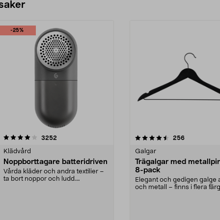
 saker
-25%
4.5av 5 stjärnor
recensioner
4.0av 5 stjärnor
recensioner
3252
256
Klädvård
Galgar
Noppborttagare batteridriven
Trägalgar med metallpi
8-pack
Vårda kläder och andra textilier –
ta bort noppor och ludd.
Elegant och gedigen galge a
Noppborttagaren fräs...
och metall – finns i flera färg
Galge med sv...