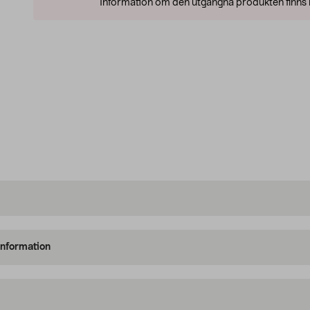
Information om den utgångna produkten finns l
information