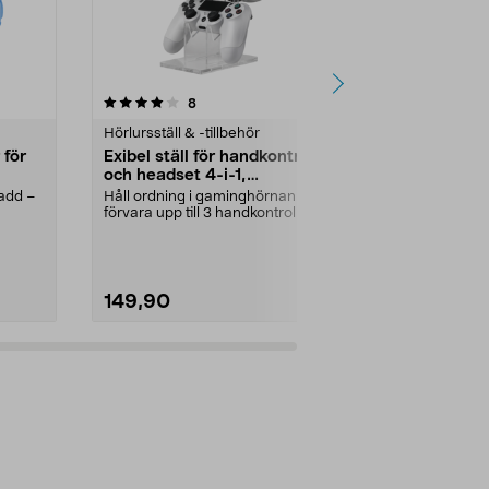
4.5 av 5 stjärnor
recensioner
4.5
8
7
Hörlursställ & -tillbehör
Hörlurar barn
 för
Exibel ställ för handkontroller
Trådlösa on 
och headset 4-i-1,
barn, från 3
transparent
ladd –
Håll ordning i gaminghörnan –
Lyssna via Blu
förvara upp till 3 handkontroller
finns i fl...
och 1 headset. E...
Modell:
Sonic
149,90
349,00