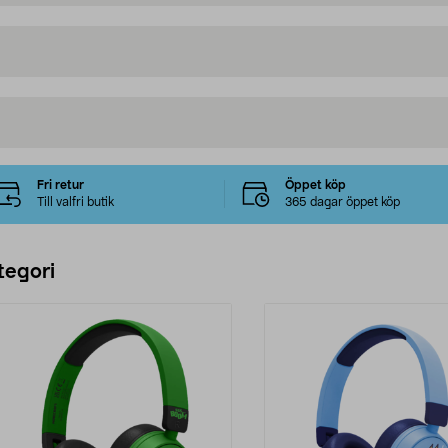
Fri retur
Öppet köp
Till valfri butik
365 dagar öppet köp
tegori