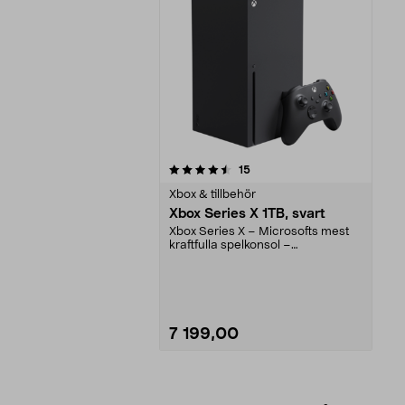
5av 5 stjärnor
recensioner
15
Xbox & tillbehör
Xbox Series X 1TB, svart
Xbox Series X – Microsofts mest
kraftfulla spelkonsol –
bakåtkompatibel. Xbox Se...
7 199,00
Lägg i varukorg