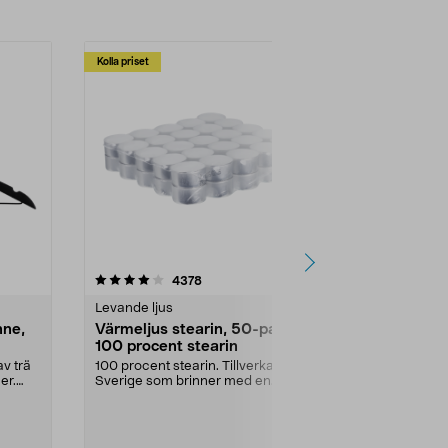
Kolla priset
Multibuy
4.5av 5 stjärnor
recensioner
4.5
4378
2
Levande ljus
Rengöringsm
nne,
Värmeljus stearin, 50-pack,
Bikarbonat
100 procent stearin
Ett allsidigt 
städning och 
v trä
100 procent stearin. Tillverkade i
ute. Städa med
er.
Sverige som brinner med en
vacker och sotfri ...