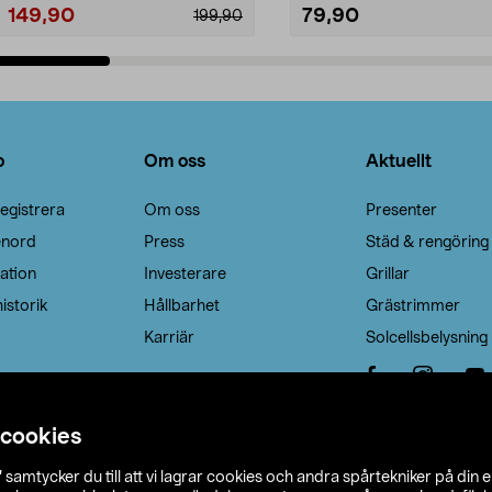
149,90
79,90
199,90
Lägg i varukorg
Lägg i varukorg
o
Om oss
Aktuellt
egistrera
Om oss
Presenter
enord
Press
Städ & rengöring
ation
Investerare
Grillar
istorik
Hållbarhet
Grästrimmer
Karriär
Solcellsbelysning
 cookies
”
samtycker du till att vi lagrar cookies och andra spårtekniker på din 