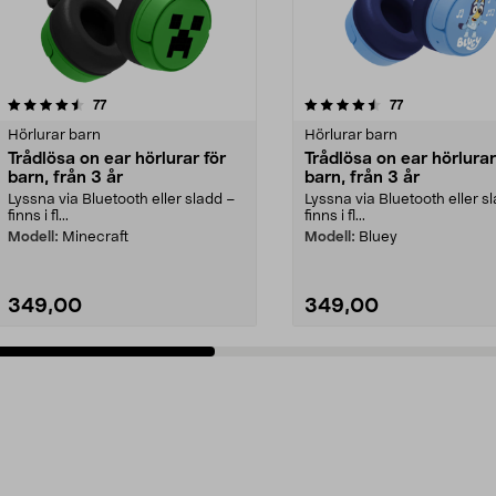
4.5 av 5 stjärnor
recensioner
4.0 av 5 stjärnor
recensioner
77
77
Hörlurar barn
Hörlurar barn
Trådlösa on ear hörlurar för
Trådlösa on ear hörlurar
barn, från 3 år
barn, från 3 år
Lyssna via Bluetooth eller sladd –
Lyssna via Bluetooth eller s
finns i fl...
finns i fl...
Modell:
Minecraft
Modell:
Bluey
349,00
349,00