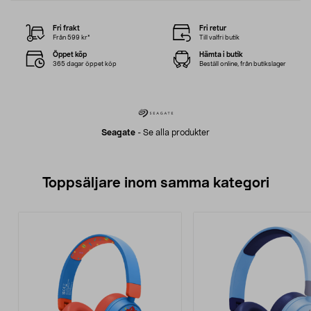
Fri frakt
Fri retur
Från 599 kr*
Till valfri butik
Öppet köp
Hämta i butik
365 dagar öppet köp
Beställ online, från butikslager
Seagate
-
Se alla produkter
Toppsäljare inom samma kategori