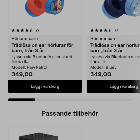
4.5 av 5 stjärnor
recensioner
4.5 av 5 stjärnor
recensioner
77
77
Hörlurar barn
Hörlurar barn
Trådlösa on ear hörlurar för
Trådlösa on ear hörlur
barn, från 3 år
barn, från 3 år
Lyssna via Bluetooth eller sladd –
Lyssna via Bluetooth eller
finns i fl...
finns i fl...
Modell:
Paw Patrol
Modell:
Bluey
349,00
349,00
Lägg i varukorg
Lägg i varukorg
Passande tillbehör