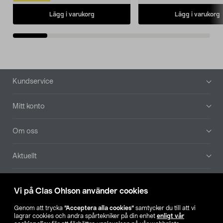
Lägg i varukorg
Lägg i varukorg
Sidfot
Kundservice
Mitt konto
Om oss
Aktuellt
Våra bolag
Vi på Clas Ohlson använder cookies
Hitta butik
Genom att trycka
”Acceptera alla cookies”
samtycker du till att vi
lagrar cookies och andra spårtekniker på din enhet
enligt vår