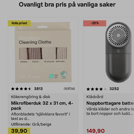
Ovanligt bra pris på vanliga saker
Kolla priset
-25%
4.0av 5 stjärnor
recensioner
4.5av 5 stjärnor
recensio
3813
3252
(9,97/st)
Köksrengöring & disk
Klädvård
Mikrofiberduk 32 x 31 cm, 4-
Noppborttagare batter
pack
Vårda kläder och andra tex
ta bort noppor och ludd.
Aftonbladets "självklara favorit” i
Noppborttagaren fräs...
test av d...
Utförande:
Grå/beige
39,90
149,90