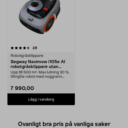
recensioner
28
Robotgräsklippare
Segway Navimow i105e AI
robotgräsklippare utan
slinga, 500 m2
Upp till 500 m². Max lutning 30 %.
Slinglös robot med noggrann
klippning. Segway...
7 990,00
Lägg i varukorg
Ovanligt bra pris på vanliga saker