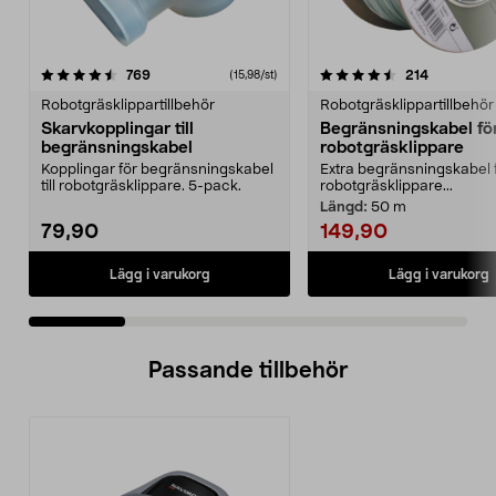
4.5 av 5 stjärnor
recensioner
4.5 av 5 stjärnor
recensione
769
214
(15,98/st)
Robotgräsklippartillbehör
Robotgräsklippartillbehör
Skarvkopplingar till
Begränsningskabel fö
begränsningskabel
robotgräsklippare
Kopplingar för begränsningskabel
Extra begränsningskabel 
till robotgräsklippare. 5-pack.
robotgräsklippare...
Längd:
50 m
79,90
149,90
Lägg i varukorg
Lägg i varukorg
Passande tillbehör