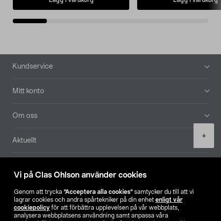
Sidfot
Kundservice
Mitt konto
Om oss
Product
+
Aktuellt
quantity
Våra bolag
Vi på Clas Ohlson använder cookies
Hitta butik
Genom att trycka
”Acceptera alla cookies”
samtycker du till att vi
lagrar cookies och andra spårtekniker på din enhet
enligt vår
cookiepolicy
för att förbättra upplevelsen på vår webbplats,
SE
NO
FI
analysera webbplatsens användning samt anpassa våra