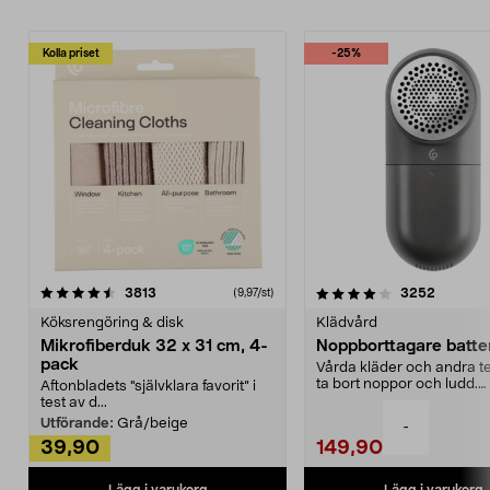
Kolla priset
-25%
4.0av 5 stjärnor
recensioner
4.5av 5 stjärnor
recensio
3813
3252
(9,97/st)
Köksrengöring & disk
Klädvård
Mikrofiberduk 32 x 31 cm, 4-
Noppborttagare batter
pack
Vårda kläder och andra tex
ta bort noppor och ludd.
Aftonbladets "självklara favorit” i
Noppborttagaren fräs...
test av d...
Utförande:
Grå/beige
-
39,90
149,90
Lägg i varukorg
Lägg i varukorg