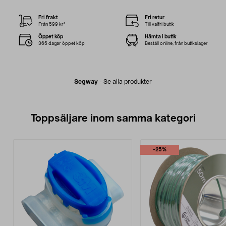
Fri frakt
Fri retur
Från 599 kr*
Till valfri butik
Öppet köp
Hämta i butik
365 dagar öppet köp
Beställ online, från butikslager
Segway
-
Se alla produkter
Toppsäljare inom samma kategori
-25%