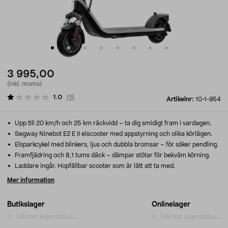
3 995,00
(inkl. moms)
1.0
(
1
)
Artikelnr:
10-1-954
Upp till 20 km/h och 25 km räckvidd – ta dig smidigt fram i vardagen.
Segway Ninebot E2 E II elscooter med appstyrning och olika körlägen.
Elsparkcykel med blinkers, ljus och dubbla bromsar – för säker pendling.
Framfjädring och 8,1 tums däck – dämpar stötar för bekväm körning.
Laddare ingår. Hopfällbar scooter som är lätt att ta med.
Mer information
Butikslager
Onlinelager
Hämtar lagerstatus...
Hämtar lagerstatus...