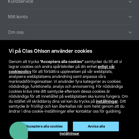
Kundservice
Mitt konto
Om oss
Aktuellt
Vi på Clas Ohlson använder cookies
Genom att trycka
”Acceptera alla cookies”
samtycker du till att vi
Våra bolag
lagrar cookies och andra spårtekniker på din enhet
enligt vår
cookiepolicy
för att förbättra upplevelsen på vår webbplats,
analysera webbplatsens användning samt anpassa våra
Hitta butik
marknadsföringsinsatser. Vi använder fyra kategorier av cookies:
nödvändiga, funktionella, analys och annonsering. För nödvändiga
cookies krävs inte ditt samtycke eftersom dessa cookies är
SE
NO
FI
nödvändiga för att innehållet på webbplatsen ska kunna fungera. Om
du istället vill skräddarsy dina val kan du trycka på
inställningar
. Ditt
samtycke är frivilligt och kan återkallas när som helst genom att du
ändrar i dina cookie-inställningar eller kontaktar oss för guidning.
Acceptera alla cookies
Avvisa alla
Inställningar
Köpvillkor
Privacy statement
Klubbvillkor
För företag