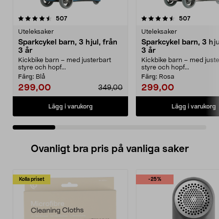
4.5 av 5 stjärnor
recensioner
4.5 av 5 stjärnor
recension
507
507
Uteleksaker
Uteleksaker
Sparkcykel barn, 3 hjul, från
Sparkcykel barn, 3 hju
3 år
3 år
Kickbike barn – med justerbart
Kickbike barn – med juste
styre och hopf...
styre och hopf...
Färg:
Blå
Färg:
Rosa
299,00
299,00
349,00
Lägg i varukorg
Lägg i varukorg
Ovanligt bra pris på vanliga saker
Kolla priset
-25%