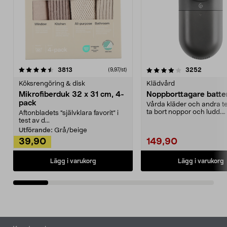
4.0av 5 stjärnor
recensioner
4.5av 5 stjärnor
recensio
3813
3252
(9,97/st)
Köksrengöring & disk
Klädvård
Mikrofiberduk 32 x 31 cm, 4-
Noppborttagare batter
pack
Vårda kläder och andra tex
ta bort noppor och ludd.
Aftonbladets "självklara favorit” i
Noppborttagaren fräs...
test av d...
Utförande:
Grå/beige
39,90
149,90
Lägg i varukorg
Lägg i varukorg
Sidfot