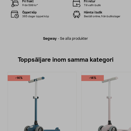
Fri frakt
Fri retur
Från 599 kr*
Till valfri butik
Öppet köp
Hämta i butik
365 dagar öppet köp
Beställ online, från butikslager
Segway
-
Se alla produkter
Toppsäljare inom samma kategori
-14%
-14%