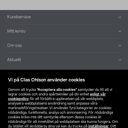
Sidfot
Kundservice
Mitt konto
Om oss
Aktuellt
Våra bolag
Vi på Clas Ohlson använder cookies
Hitta butik
Genom att trycka
”Acceptera alla cookies”
samtycker du till att vi
lagrar cookies och andra spårtekniker på din enhet
enligt vår
cookiepolicy
för att förbättra upplevelsen på vår webbplats,
SE
NO
FI
analysera webbplatsens användning samt anpassa våra
marknadsföringsinsatser. Vi använder fyra kategorier av cookies:
nödvändiga, funktionella, analys och annonsering. För nödvändiga
cookies krävs inte ditt samtycke eftersom dessa cookies är
nödvändiga för att innehållet på webbplatsen ska kunna fungera. Om
du istället vill skräddarsy dina val kan du trycka på
inställningar
. Ditt