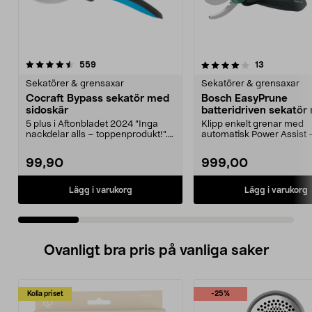
4.0 av 5 stjärnor
recensioner
5.0 av 5 stjärnor
recensioner
559
13
Sekatörer & grensaxar
Sekatörer & grensaxar
Cocraft Bypass sekatör med
Bosch EasyPrune
sidoskär
batteridriven sekatör
bypass 3,6 V
5 plus i Aftonbladet 2024 ”Inga
Klipp enkelt grenar med
nackdelar alls – toppenprodukt!”.
automatisk Power Assist 
Ansa i rabatte...
upp till 25 mm. Bosch Ea..
99,90
999,00
Lägg i varukorg
Lägg i varukorg
Ovanligt bra pris på vanliga saker
Kolla priset
-25%