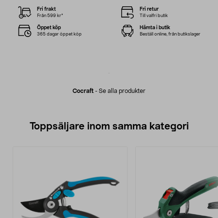
Fri frakt
Fri retur
Från 599 kr*
Till valfri butik
Öppet köp
Hämta i butik
365 dagar öppet köp
Beställ online, från butikslager
Cocraft
-
Se alla produkter
Toppsäljare inom samma kategori