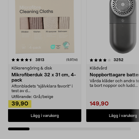
4.0av 5 stjärnor
recensioner
4.5av 5 stjärnor
recensio
3813
3252
(9,97/st)
Köksrengöring & disk
Klädvård
Mikrofiberduk 32 x 31 cm, 4-
Noppborttagare batter
pack
Vårda kläder och andra tex
ta bort noppor och ludd.
Aftonbladets "självklara favorit” i
Noppborttagaren fräs...
test av d...
Utförande:
Grå/beige
39,90
149,90
Lägg i varukorg
Lägg i varukorg