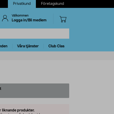
Privatkund
Företagskund
Välkommen
Logga in/Bli medlem
nden
Våra tjänster
Club Clas
t
er
liknande produkter.