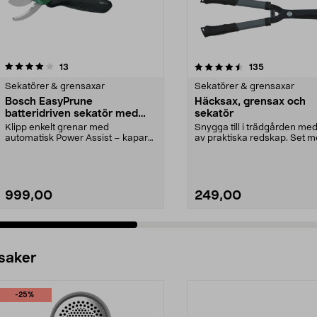
4.5 av 5 stjärnor
recensioner
5.0 av 5 stjärnor
recensioner
13
135
Sekatörer & grensaxar
Sekatörer & grensaxar
Bosch EasyPrune
Häcksax, grensax och
batteridriven sekatör med
sekatör
bypass 3,6 V
Klipp enkelt grenar med
Snygga till i trädgården med
automatisk Power Assist – kapar
av praktiska redskap. Set 
upp till 25 mm. Bosch Ea...
vanligaste v...
999,00
249,00
 saker
-25%