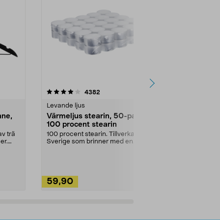
4.5av 5 stjärnor
recensioner
4.5
4382
2
Levande ljus
Rengöringsm
nne,
Värmeljus stearin, 50-pack,
Bikarbonat
100 procent stearin
Ett allsidigt 
städning och 
v trä
100 procent stearin. Tillverkade i
ute. Städa med
er.
Sverige som brinner med en
vacker och sotfri ...
59,90
49,90
Lägg i varukorg
Lägg