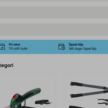
Fri retur
Öppet köp
Till valfri butik
365 dagar öppet köp
tegori