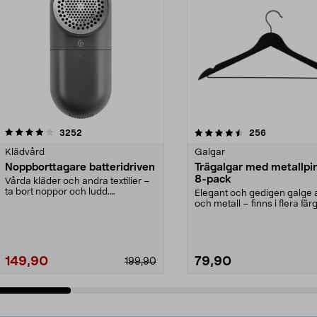
4.5av 5 stjärnor
recensioner
4.0av 5 stjärnor
recensioner
3252
256
Klädvård
Galgar
Noppborttagare batteridriven
Trägalgar med metallpi
8-pack
Vårda kläder och andra textilier –
ta bort noppor och ludd.
Elegant och gedigen galge a
Noppborttagaren fräs...
och metall – finns i flera färg
Galge med sv...
149,90
79,90
199,90
Lägg i varukorg
Lägg i varukorg