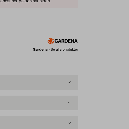
ängst ner på den här sidan.
Gardena
-
Se alla produkter