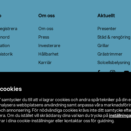
o
Om oss
Aktuellt
egistrera
Om oss
Presenter
enord
Press
Städ & rengöring
ation
Investerare
Grillar
istorik
Hållbarhet
Grästrimmer
Karriär
Solcellsbelysning
 cookies
”
samtycker du till att vi lagrar cookies och andra spårtekniker på din 
analysera webbplatsens användning samt anpassa våra marknadsförings
 och annonsering. För nödvändiga cookies krävs inte ditt samtycke ef
a. Om du istället vill skräddarsy dina val kan du trycka på
inställninga
r i dina cookie-inställningar eller kontaktar oss för guidning.
s Ohlson
Köpvillkor
Privacy statement
Klubbvillkor
H