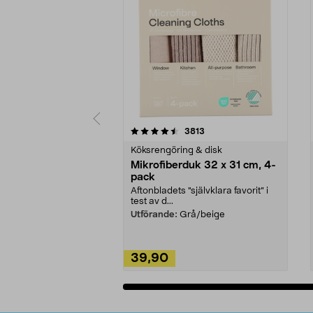
5av 5 stjärnor
4.0av 5 stjärnor
recensioner
3813
Köksrengöring & disk
Mikrofiberduk 32 x 31 cm, 4-
pack
Aftonbladets "självklara favorit” i
test av d...
Utförande:
Grå/beige
39,90
Lägg i varukorg