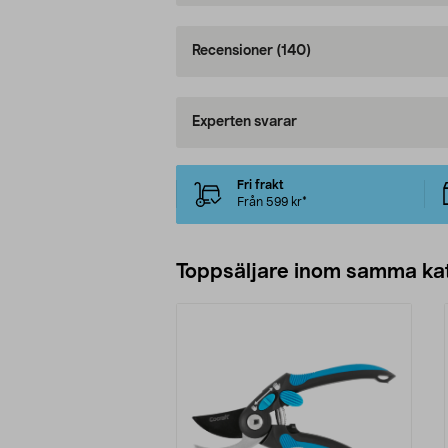
Recensioner
(140)
Experten svarar
Fri frakt
Från 599 kr*
Toppsäljare inom samma ka