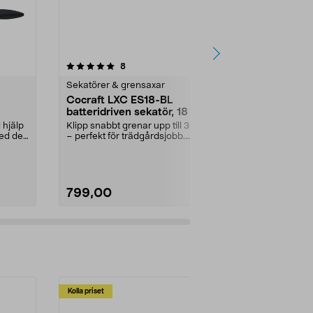
4.0 av 5 stjärnor
recensioner
4.5
8
1
Sekatörer & grensaxar
Sekatörer & 
Cocraft LXC ES18-BL
Grensåg med
batteridriven sekatör, 18 V
Cocraft
 hjälp
Klipp snabbt grenar upp till 30 mm
Beskär buskar
med de
– perfekt för trädgårdsjobb.
med på campin
Cocraft LXC ES18...
Grensåg med i
799,00
119,90
Kolla priset
Multibuy