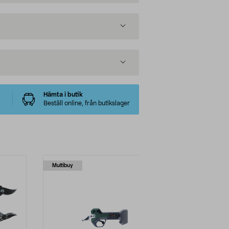
Hämta i butik
Beställ online, från butikslager
Multibuy