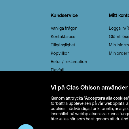
Sidfot
Kundservice
Mitt kont
Vanliga frågor
Logga in/R
Kontakta oss
Glömt lös
Tillgänglighet
Min inform
Köpvillkor
Min orderh
Retur / reklamation
Elavfall
Cookie policy
Leveransalternativ
Vi på Clas Ohlson använder
Genom att trycka
”Acceptera alla cookies
förbättra upplevelsen på vår webbplats, 
cookies: nödvändiga, funktionella, analys
innehållet på webbplatsen ska kunna funger
återkallas när som helst genom att du ändra
© 2026 Cla