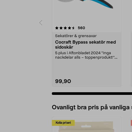
5 av 5 stjärnor
4.0 av 5 stjärnor
recensioner
560
Sekatörer & grensaxar
Cocraft Bypass sekatör med
sidoskär
5 plus i Aftonbladet 2024 ”Inga
nackdelar alls – toppenprodukt!”.
Ansa i rabatte...
99,90
Ovanligt bra pris på vanliga
Kolla priset