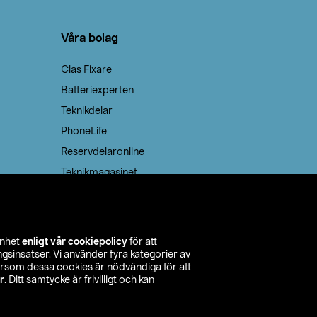
Våra bolag
Clas Fixare
Batteriexperten
Teknikdelar
PhoneLife
Reservdelaronline
Teknikmagasinet
enhet
enligt vår cookiepolicy
för att
insatser. Vi använder fyra kategorier av
tersom dessa cookies är nödvändiga för att
r
. Ditt samtycke är frivilligt och kan
itta butik