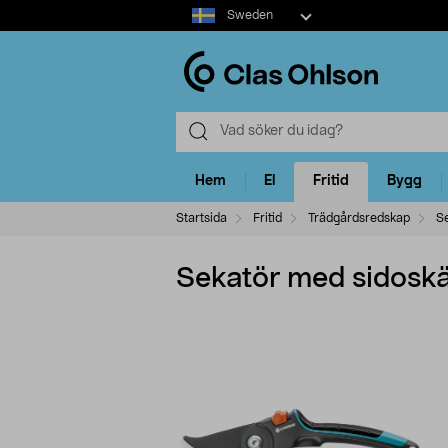
Select
Sweden
market
Hem
El
Fritid
Bygg
Startsida
Fritid
Trädgårdsredskap
S
Sekatör med sidosk