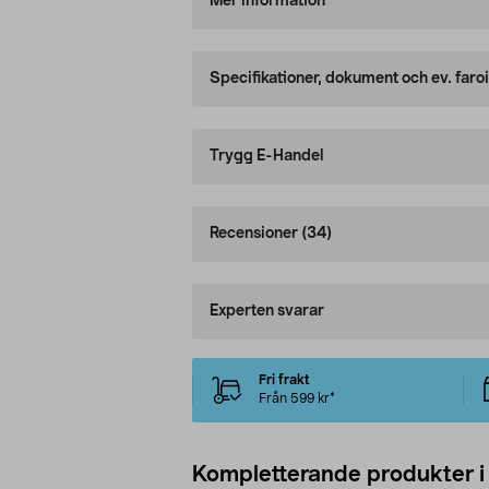
Mer information
Specifikationer, dokument och ev. faro
Trygg E-Handel
Recensioner
(34)
Experten svarar
Fri frakt
Från 599 kr*
Kompletterande produkter i