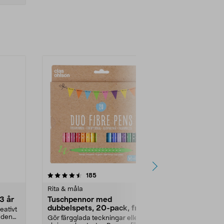
-38%
4.0 av 5 stjärnor
recensioner
4.5
185
6
Rita & måla
Rita & måla
 3 år
Tuschpennor med
Digital ritp
dubbelspets, 20-pack, från 3
display 8,5 
eativt
år
r den
Gör färgglada teckningar eller
Skriv, rita o