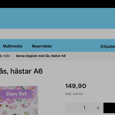
Multimedia
Reservdelar
Erbjuda
 & måla
Sense dagbok med lås, hästar A6
s, hästar A6
149,90
(inkl. moms)
Product
quantity