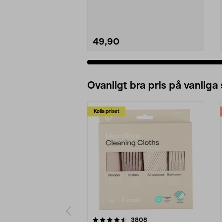
stimulerar...
49,90
Ovanligt bra pris på vanliga
Kolla priset
5av 5 stjärnor
4.0av 5 stjärnor
recensioner
3808