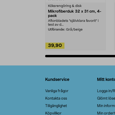
Köksrengöring & disk
Mikrofiberduk 32 x 31 cm, 4-
pack
Aftonbladets "självklara favorit” i
test av d...
Utförande:
Grå/beige
39,90
Lägg i varukorg
Sidfot
Kundservice
Mitt kont
Vanliga frågor
Logga in/R
Kontakta oss
Glömt lös
Tillgänglighet
Min inform
Köpvillkor
Min orderh