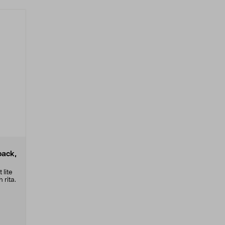
pack,
 lite
rita.