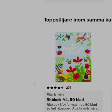
Lägg i varukorg
Toppsäljare inom samma ka
5 av 5 stjärnor
4.5 av 5 stjärnor
recensioner
274
Rita & måla
Ritblock A4, 50 blad
Ritblock i A4 format med 50 blad
av fint ritpapper. Att rita och måla