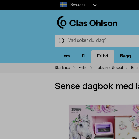
Select
Sweden
market
Hem
El
Fritid
Bygg
Startsida
Fritid
Leksaker & spel
Rita
Sense dagbok med lå