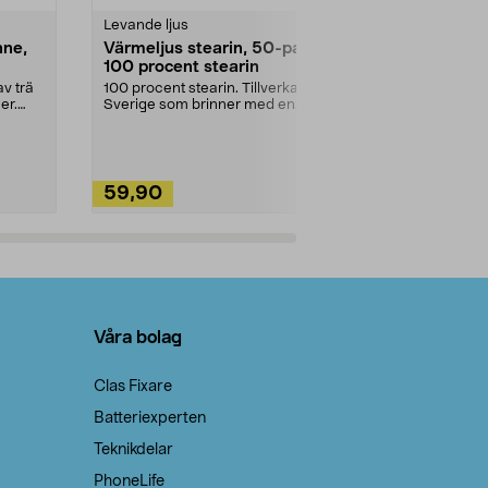
Levande ljus
Rengöringsm
nne,
Värmeljus stearin, 50-pack,
Bikarbonat
100 procent stearin
Ett allsidigt 
städning och 
v trä
100 procent stearin. Tillverkade i
ute. Städa med
er.
Sverige som brinner med en
vacker och sotfri ...
59,90
49,90
Lägg i varukorg
Lägg
Våra bolag
Clas Fixare
Batteriexperten
Teknikdelar
PhoneLife