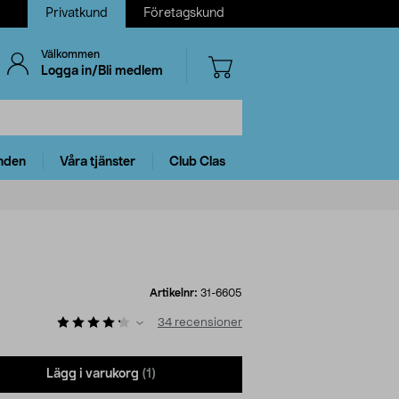
Privatkund
Företagskund
Välkommen
Logga in/Bli medlem
nden
Våra tjänster
Club Clas
Artikelnr:
31-6605
34
recensioner
Lägg i varukorg
(1)