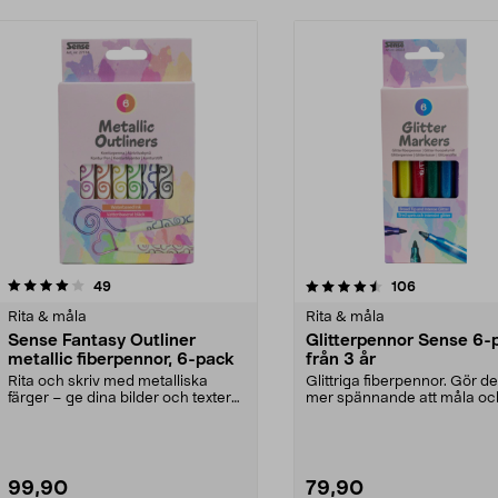
4.5av 5 stjärnor
recensioner
recensioner
49
106
Rita & måla
Rita & måla
Sense Fantasy Outliner
Glitterpennor Sense 6-
metallic fiberpennor, 6-pack
från 3 år
Rita och skriv med metalliska
Glittriga fiberpennor. Gör det
färger – ge dina bilder och texter
mer spännande att måla och 
det lilla extra...
99,90
79,90