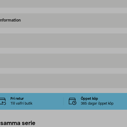
information
Fri retur
Öppet köp
Till valfri butik
365 dagar öppet köp
 samma serie