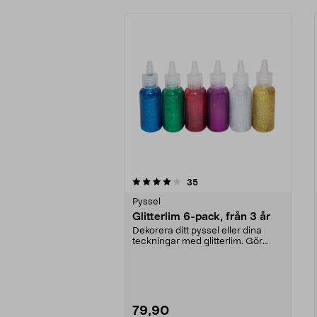
0av 5 stjärnor
4.0av 5 stjärnor
recensioner
35
Pyssel
Glitterlim 6-pack, från 3 år
Dekorera ditt pyssel eller dina
teckningar med glitterlim. Gör
snygga effekter p...
79,90