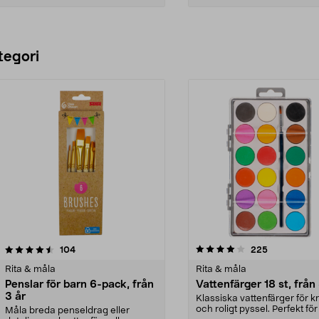
Lägg i varukorg
Lägg i varukorg
tegori
4.0 av 5 stjärnor
recensioner
4.5 av 5 stjärnor
recensioner
104
225
Rita & måla
Rita & måla
Penslar för barn 6-pack, från
Vattenfärger 18 st, från
3 år
Klassiska vattenfärger för kr
och roligt pyssel. Perfekt fö
Måla breda penseldrag eller