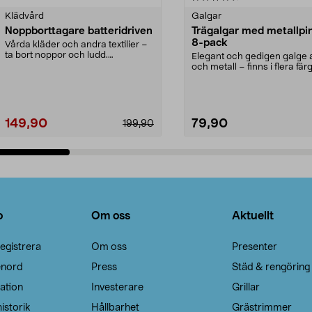
Klädvård
Galgar
Noppborttagare batteridriven
Trägalgar med metallpi
8-pack
Vårda kläder och andra textilier –
ta bort noppor och ludd.
Elegant och gedigen galge a
Noppborttagaren fräs...
och metall – finns i flera färg
Galge med sv...
149,90
79,90
199,90
Lägg i varukorg
Lägg i varukorg
o
Om oss
Aktuellt
egistrera
Om oss
Presenter
enord
Press
Städ & rengöring
ation
Investerare
Grillar
istorik
Hållbarhet
Grästrimmer