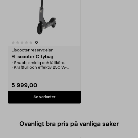
recensioner
0
Elscooter reservdelar
El-scooter Citybug
• Snabb, smidig och lättkörd.
• Kraftfull och effektiv 250 W-
motor.
• Säkert batterisystem med 15-20
km räckvidd.
5 999,00
• Enkel att vika ihop och ta med.
• Komplett med lampor och
ringklocka.
Se varianter
Ovanligt bra pris på vanliga saker