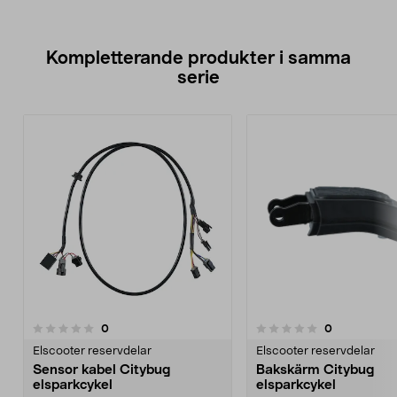
Kompletterande produkter i samma
serie
recensioner
recensioner
0
0
0.0 av 5 stjärnor
Elscooter reservdelar
Elscooter reservdelar
Sensor kabel Citybug
Bakskärm Citybug
elsparkcykel
elsparkcykel