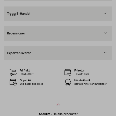
Trygg E-Handel
Recensioner
Experten svarar
Fri frakt
Fri retur
Från 599 kr*
Till valfri butik
Öppet köp
Hämta i butik
365 dagar öppet köp
Beställ online, från butikslager
Asaklitt
-
Se alla produkter