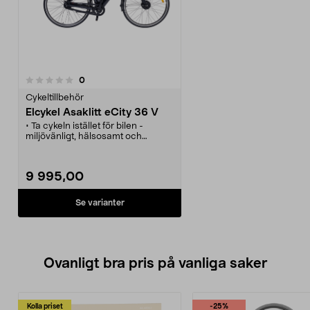
recensioner
0
Cykeltillbehör
Elcykel Asaklitt eCity 36 V
• Ta cykeln istället för bilen -
miljövänligt, hälsosamt och
ekonomiskt.
• 7-växlad cykel med modern
design.
9 995,00
• Stark 250 W navmotor och
löstagbart 36 V-batteri integrerat i
pakethållaren.
Se varianter
• Ta hjälp av motorn vid backar
och motvind.
• Kör upp till 25 km/h med
motorassistans.
Ovanligt bra pris på vanliga saker
Kolla priset
-25%