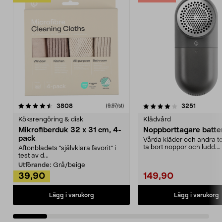
4.0av 5 stjärnor
recensioner
4.5av 5 stjärnor
recensio
3808
3251
(9,97/st)
Köksrengöring & disk
Klädvård
Mikrofiberduk 32 x 31 cm, 4-
Noppborttagare batter
pack
Vårda kläder och andra tex
ta bort noppor och ludd.
Aftonbladets "självklara favorit” i
Noppborttagaren fräs...
test av d...
Utförande:
Grå/beige
39,90
149,90
Lägg i varukorg
Lägg i varukorg