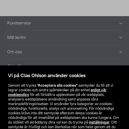
Sidfot
Kundservice
Mitt konto
Om oss
Aktuellt
Vi på Clas Ohlson använder cookies
Våra bolag
Genom att trycka
”Acceptera alla cookies”
samtycker du till att vi
lagrar cookies och andra spårtekniker på din enhet
enligt vår
Hitta butik
cookiepolicy
för att förbättra upplevelsen på vår webbplats,
analysera webbplatsens användning samt anpassa våra
marknadsföringsinsatser. Vi använder fyra kategorier av cookies:
nödvändiga, funktionella, analys och annonsering. För nödvändiga
SE
NO
FI
cookies krävs inte ditt samtycke eftersom dessa cookies är
nödvändiga för att innehållet på webbplatsen ska kunna fungera. Om
du istället vill skräddarsy dina val kan du trycka på
inställningar
. Ditt
samtycke är frivilligt och kan återkallas när som helst genom att du