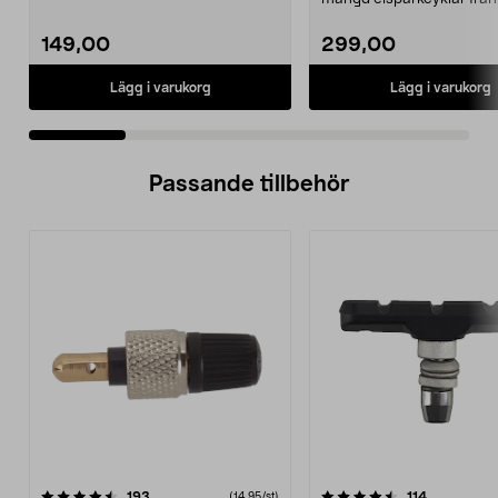
Ninebot och E-Wa...
149,00
299,00
Lägg i varukorg
Lägg i varukorg
Passande tillbehör
4.5av 5 stjärnor
recensioner
4.5av 5 stjärnor
recensione
193
114
(14,95/st)