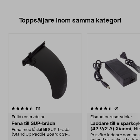
Toppsäljare inom samma kategori
4.5 av 5 stjärnor
recensioner
4.5 av 5 stjärnor
recensioner
111
61
Fritid reservdelar
Elscooter reservdelar
Fena till SUP-bräda
Laddare till elsparkcy
(42 V/2 A) Xiaomi, Ni
Fena med låskil till SUP-bräda
E-Way m.fl.
(Stand Up Paddle Board): 31-
Prisvärd laddare som pas
974331-2059, E11 Pass...
mängd elsparkcyklar från