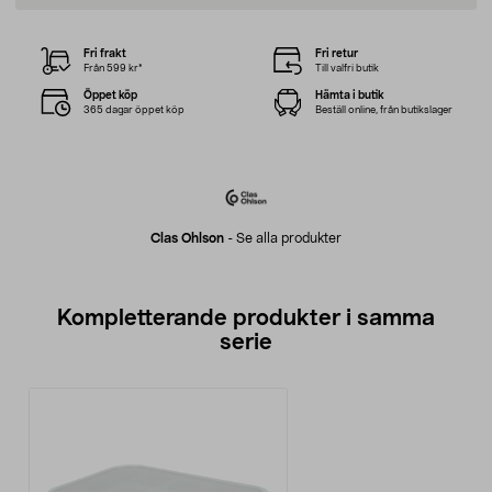
Fri frakt
Fri retur
Från 599 kr*
Till valfri butik
Öppet köp
Hämta i butik
365 dagar öppet köp
Beställ online, från butikslager
Clas Ohlson
-
Se alla produkter
Kompletterande produkter i samma
serie