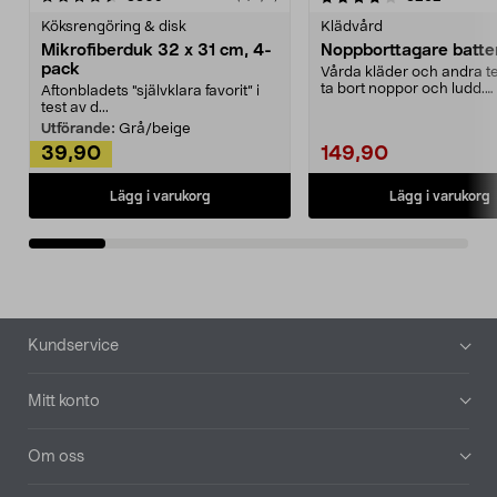
Köksrengöring & disk
Klädvård
Mikrofiberduk 32 x 31 cm, 4-
Noppborttagare batter
pack
Vårda kläder och andra tex
ta bort noppor och ludd.
Aftonbladets "självklara favorit” i
Noppborttagaren fräs...
test av d...
Utförande:
Grå/beige
39,90
149,90
Lägg i varukorg
Lägg i varukorg
Sidfot
Kundservice
Mitt konto
Om oss