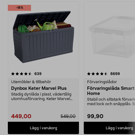
-18%
4.5 av 5 stjärnor
recensioner
4.5 av 5 stjärnor
recensio
639
8699
Utemöbler & tillbehör
Förvaringslådor
Dynbox Keter Marvel Plus
Förvaringslåda Smart
Home
Stadig dynlåda i plast, vädertålig
utomhusförvaring. Keter Marvel
Stabil och slitstark förvar
Plus dynbox me...
med lock och snäpplås. 
innehållet mo...
449,00
99,90
549,00
Lägg i varukorg
Lägg i varukorg