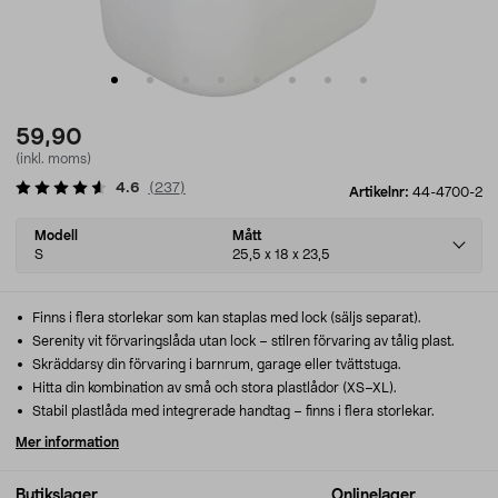
59,90
(inkl. moms)
4.6
(
237
)
Artikelnr:
44-4700-2
Select
Modell
Mått
variant
S
25,5 x 18 x 23,5
Finns i flera storlekar som kan staplas med lock (säljs separat).
Serenity vit förvaringslåda utan lock – stilren förvaring av tålig plast.
Skräddarsy din förvaring i barnrum, garage eller tvättstuga.
Hitta din kombination av små och stora plastlådor (XS–XL).
Stabil plastlåda med integrerade handtag – finns i flera storlekar.
Mer information
Butikslager
Onlinelager