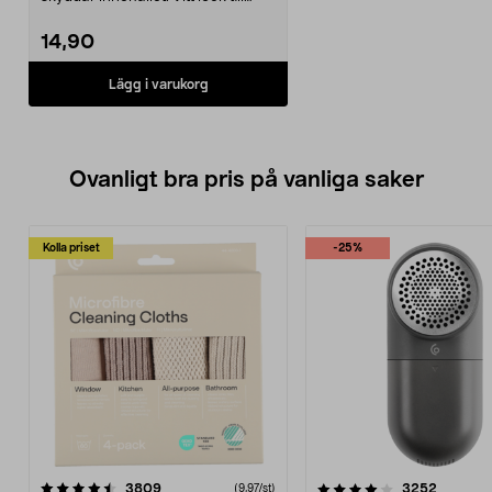
förvaringslåd...
14,90
Lägg i varukorg
Ovanligt bra pris på vanliga saker
Kolla priset
-25%
4.0av 5 stjärnor
recensioner
4.5av 5 stjärnor
recensio
3809
3252
(9,97/st)