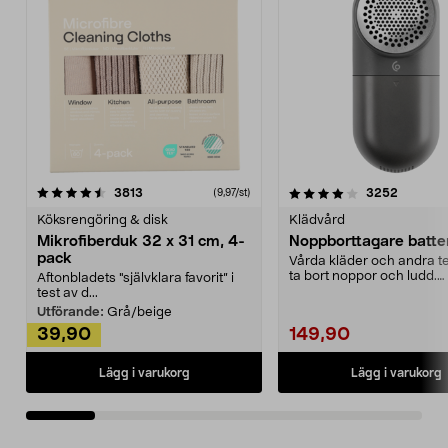
4.0av 5 stjärnor
recensioner
4.5av 5 stjärnor
recensio
3813
3252
(9,97/st)
Köksrengöring & disk
Klädvård
Mikrofiberduk 32 x 31 cm, 4-
Noppborttagare batter
pack
Vårda kläder och andra tex
ta bort noppor och ludd.
Aftonbladets "självklara favorit” i
Noppborttagaren fräs...
test av d...
Utförande:
Grå/beige
39,90
149,90
Lägg i varukorg
Lägg i varukorg