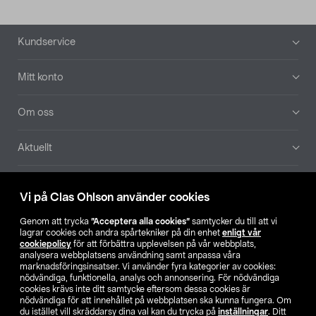
Sidfot
Kundservice
Mitt konto
Om oss
Aktuellt
Våra bolag
Vi på Clas Ohlson använder cookies
Hitta butik
Genom att trycka
”Acceptera alla cookies”
samtycker du till att vi
lagrar cookies och andra spårtekniker på din enhet
enligt vår
cookiepolicy
för att förbättra upplevelsen på vår webbplats,
SE
NO
FI
analysera webbplatsens användning samt anpassa våra
marknadsföringsinsatser. Vi använder fyra kategorier av cookies:
nödvändiga, funktionella, analys och annonsering. För nödvändiga
cookies krävs inte ditt samtycke eftersom dessa cookies är
nödvändiga för att innehållet på webbplatsen ska kunna fungera. Om
du istället vill skräddarsy dina val kan du trycka på
inställningar
. Ditt