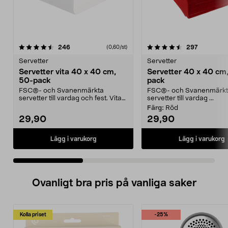
4.5 av 5 stjärnor
recensioner
4.5 av 5 stjärnor
recension
246
297
(0,60/st)
Servetter
Servetter
Servetter vita 40 x 40 cm,
Servetter 40 x 40 cm
50-pack
pack
FSC®- och Svanenmärkta
FSC®- och Svanenmärk
servetter till vardag och fest. Vita
servetter till vardag ...
servetter i 3-lager ...
Färg:
Röd
29,90
29,90
Lägg i varukorg
Lägg i varukorg
Ovanligt bra pris på vanliga saker
Kolla priset
-25%