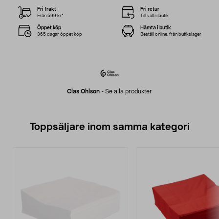
Fri frakt
Fri retur
Från 599 kr*
Till valfri butik
Öppet köp
Hämta i butik
365 dagar öppet köp
Beställ online, från butikslager
Clas Ohlson
-
Se alla produkter
Toppsäljare inom samma kategori