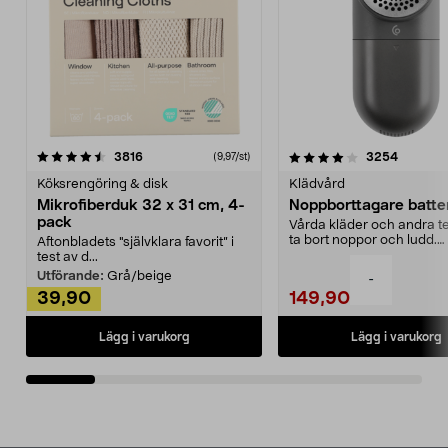
4.0av 5 stjärnor
recensioner
4.5av 5 stjärnor
recensio
3816
3254
(9,97/st)
Köksrengöring & disk
Klädvård
Mikrofiberduk 32 x 31 cm, 4-
Noppborttagare batter
pack
Vårda kläder och andra tex
ta bort noppor och ludd.
Aftonbladets "självklara favorit” i
Noppborttagaren fräs...
test av d...
Utförande:
Grå/beige
-
39,90
149,90
Lägg i varukorg
Lägg i varukorg