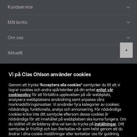
Sidfot
Kundservice
Mitt konto
Om oss
Product
+
Aktuellt
quantity
Våra bolag
Vi på Clas Ohlson använder cookies
Hitta butik
Genom att trycka
”Acceptera alla cookies”
samtycker du till att vi
lagrar cookies och andra spårtekniker på din enhet
enligt vår
cookiepolicy
för att förbättra upplevelsen på vår webbplats,
SE
NO
FI
analysera webbplatsens användning samt anpassa våra
marknadsföringsinsatser. Vi använder fyra kategorier av cookies:
nödvändiga, funktionella, analys och annonsering. För nödvändiga
cookies krävs inte ditt samtycke eftersom dessa cookies är
nödvändiga för att innehållet på webbplatsen ska kunna fungera. Om
du istället vill skräddarsy dina val kan du trycka på
inställningar
. Ditt
samtycke är frivilligt och kan återkallas när som helst genom att du
ändrar i dina cookie-inställningar eller kontaktar oss för guidning.