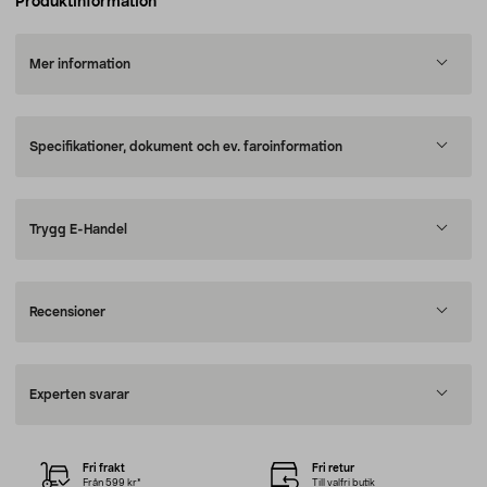
Produktinformation
Mer information
Specifikationer, dokument och ev. faroinformation
Trygg E-Handel
Recensioner
Experten svarar
Fri frakt
Fri retur
Från 599 kr*
Till valfri butik