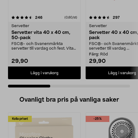
4.5 av 5 stjärnor
recensioner
4.5 av 5 stjärnor
recension
246
297
(0,60/st)
Servetter
Servetter
Servetter vita 40 x 40 cm,
Servetter 40 x 40 cm
50-pack
pack
FSC®- och Svanenmärkta
FSC®- och Svanenmärk
servetter till vardag och fest. Vita
servetter till vardag ...
servetter i 3-lager ...
Färg:
Röd
29,90
29,90
Lägg i varukorg
Lägg i varukorg
Ovanligt bra pris på vanliga saker
Kolla priset
-25%