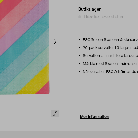
Butikslager
Hämtar lagerstatus...
FSC®- och Svanenmärkta servette
20-pack servetter i 3-lager me
Servetterna finns i flera färger 
Märkta med Svanen, märket som 
När du väljer FSC® främjar du et
Mer information