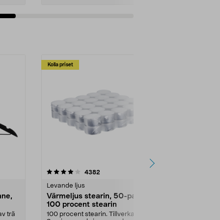
Kolla priset
Multibuy
4.5av 5 stjärnor
recensioner
4.5
4382
2
Levande ljus
Rengöringsm
nne,
Värmeljus stearin, 50-pack,
Bikarbonat
100 procent stearin
Ett allsidigt 
städning och 
v trä
100 procent stearin. Tillverkade i