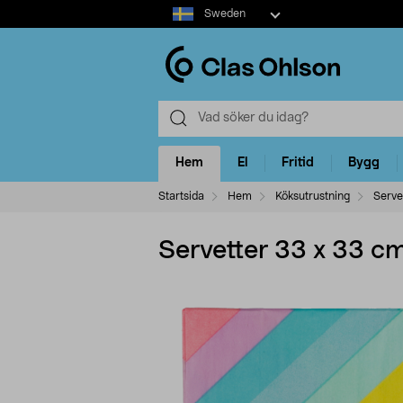
Select
Sweden
market
Hem
El
Fritid
Bygg
Startsida
Hem
Köksutrustning
Serve
Servetter 33 x 33 c