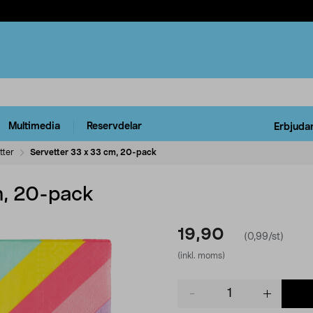
Multimedia
Reservdelar
Erbjuda
tter
Servetter 33 x 33 cm, 20-pack
m, 20-pack
19,90
(0,99/st)
(inkl. moms)
Product
quantity