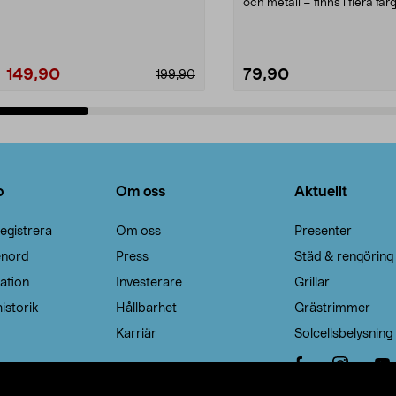
Noppborttagaren fräs...
och metall – finns i flera färg
Galge med sv...
149,90
79,90
199,90
Lägg i varukorg
Lägg i varukorg
o
Om oss
Aktuellt
egistrera
Om oss
Presenter
enord
Press
Städ & rengöring
ation
Investerare
Grillar
istorik
Hållbarhet
Grästrimmer
Karriär
Solcellsbelysning