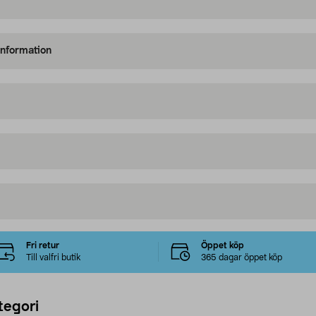
information
Fri retur
Öppet köp
Till valfri butik
365 dagar öppet köp
tegori