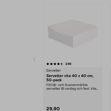
5 av 5 stjärnor
4.5 av 5 stjärnor
recensioner
246
Servetter
Servetter vita 40 x 40 cm,
50-pack
FSC®- och Svanenmärkta
servetter till vardag och fest. Vita
servetter i 3-lager ...
29,90