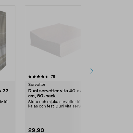
4.5 av 5 stjärnor
recensioner
78
9
Servetter
Servetter
x 33
Duni servetter vita 40 x 40
Julservette
cm, 50-pack
cm, 20-pac
v för
Stora och mjuka servetter för
Papperservett
kalas och fest. Duni vita servetter i
julmiddagar ..
3-lager med ...
Utförande:
R
29,90
19,90