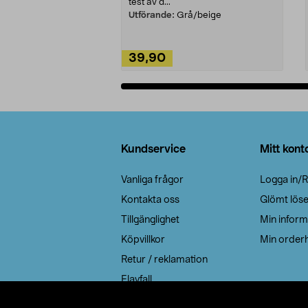
test av d...
Utförande:
Grå/beige
39,90
Lägg i varukorg
Sidfot
Kundservice
Mitt kont
Vanliga frågor
Logga in/R
Kontakta oss
Glömt lös
Tillgänglighet
Min inform
Köpvillkor
Min orderh
Retur / reklamation
Elavfall
Cookie policy