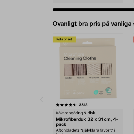
Ovanligt bra pris på vanliga
Kolla priset
5av 5 stjärnor
4.0av 5 stjärnor
recensioner
3813
Köksrengöring & disk
Mikrofiberduk 32 x 31 cm, 4-
pack
Aftonbladets "självklara favorit” i