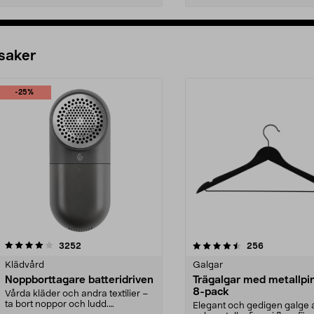
 saker
-25%
4.5av 5 stjärnor
recensioner
4.0av 5 stjärnor
recensioner
3252
256
Klädvård
Galgar
Noppborttagare batteridriven
Trägalgar med metallpi
8-pack
Vårda kläder och andra textilier –
ta bort noppor och ludd.
Elegant och gedigen galge a