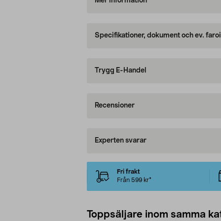
Mer information
Specifikationer, dokument och ev. faro
Trygg E-Handel
Recensioner
Experten svarar
Fri frakt
Från 599 kr*
Toppsäljare inom samma ka