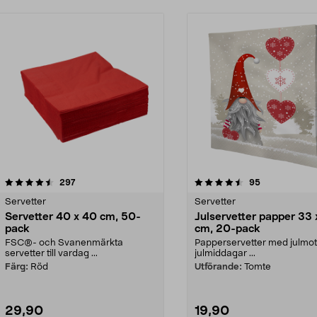
4.5 av 5 stjärnor
recensioner
4.5 av 5 stjärnor
recensioner
297
95
Servetter
Servetter
Servetter 40 x 40 cm, 50-
Julservetter papper 33 
pack
cm, 20-pack
FSC®- och Svanenmärkta
Papperservetter med julmoti
servetter till vardag ...
julmiddagar ...
Färg:
Röd
Utförande:
Tomte
29,90
19,90