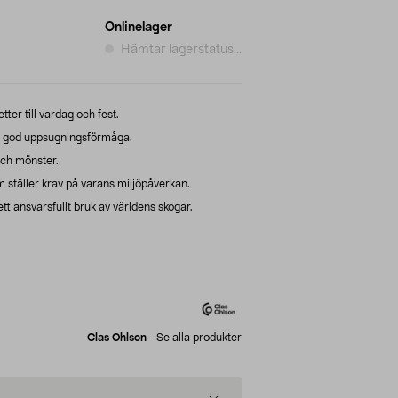
Onlinelager
Hämtar lagerstatus...
r till vardag och fest.
d god uppsugningsförmåga.
och mönster.
ställer krav på varans miljöpåverkan.
t ansvarsfullt bruk av världens skogar.
Clas Ohlson
-
Se alla produkter