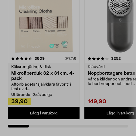
4.0av 5 stjärnor
recensioner
4.5av 5 stjärnor
recensio
3809
3252
(9,97/st)
Köksrengöring & disk
Klädvård
Mikrofiberduk 32 x 31 cm, 4-
Noppborttagare batter
pack
Vårda kläder och andra tex
ta bort noppor och ludd.
Aftonbladets "självklara favorit” i
Noppborttagaren fräs...
test av d...
Utförande:
Grå/beige
39,90
149,90
Lägg i varukorg
Lägg i varukorg