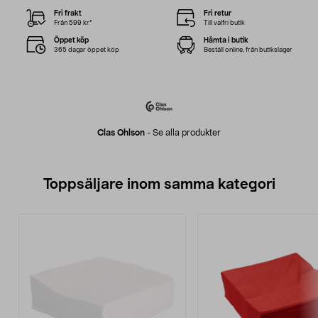
Fri frakt
Fri retur
Från 599 kr*
Till valfri butik
Öppet köp
Hämta i butik
365 dagar öppet köp
Beställ online, från butikslager
Clas Ohlson
-
Se alla produkter
Toppsäljare inom samma kategori