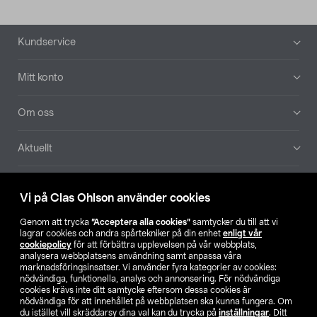
Sidfot
Kundservice
Mitt konto
Om oss
Aktuellt
Våra bolag
Vi på Clas Ohlson använder cookies
Hitta butik
Genom att trycka
”Acceptera alla cookies”
samtycker du till att vi
lagrar cookies och andra spårtekniker på din enhet
enligt vår
cookiepolicy
för att förbättra upplevelsen på vår webbplats,
SE
NO
FI
analysera webbplatsens användning samt anpassa våra
marknadsföringsinsatser. Vi använder fyra kategorier av cookies:
nödvändiga, funktionella, analys och annonsering. För nödvändiga
cookies krävs inte ditt samtycke eftersom dessa cookies är
nödvändiga för att innehållet på webbplatsen ska kunna fungera. Om
du istället vill skräddarsy dina val kan du trycka på
inställningar
. Ditt