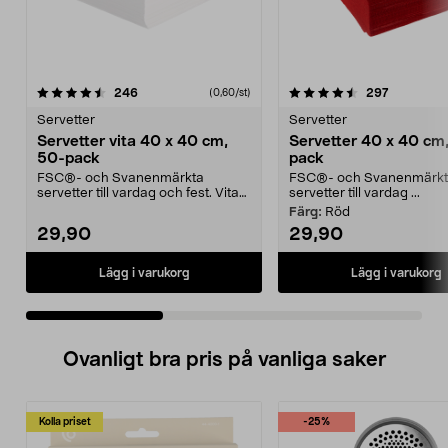
4.5 av 5 stjärnor
recensioner
4.5 av 5 stjärnor
recension
246
297
(0,60/st)
Servetter
Servetter
Servetter vita 40 x 40 cm,
Servetter 40 x 40 cm
50-pack
pack
FSC®- och Svanenmärkta
FSC®- och Svanenmärk
servetter till vardag och fest. Vita
servetter till vardag ...
servetter i 3-lager ...
Färg:
Röd
29,90
29,90
Lägg i varukorg
Lägg i varukorg
Ovanligt bra pris på vanliga saker
Kolla priset
-25%