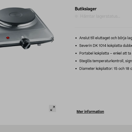
Butikslager
Hämtar lagerstatus...
Anslut till eluttaget och börja l
Severin DK 1014 kokplatta dubbel
Portabel kokplatta – enkel att t
Steglös temperaturkontroll, sig
Diameter kokplattor: 15 och 18 
Mer information