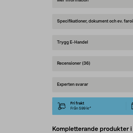
Mer information
Specifikationer, dokument och ev. faro
Trygg E-Handel
Recensioner
(36)
Experten svarar
Fri frakt
Från 599 kr*
Kompletterande produkter i