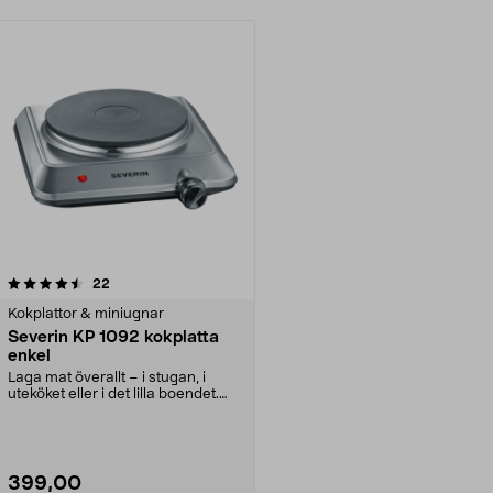
recensioner
22
Kokplattor & miniugnar
Severin KP 1092 kokplatta
enkel
Laga mat överallt – i stugan, i
uteköket eller i det lilla boendet.
Portabel, en...
399,00