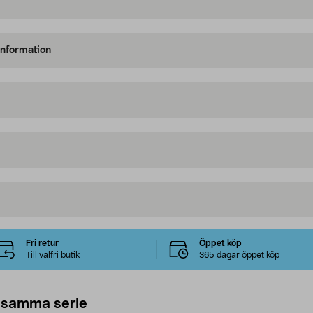
information
Fri retur
Öppet köp
Till valfri butik
365 dagar öppet köp
 samma serie