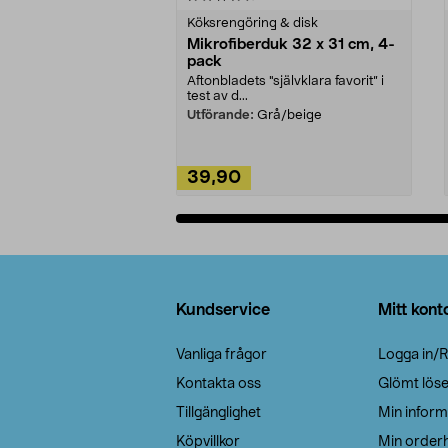
Köksrengöring & disk
Mikrofiberduk 32 x 31 cm, 4-
pack
Aftonbladets "självklara favorit” i
test av d...
Utförande:
Grå/beige
39,90
Lägg i varukorg
Sidfot
Kundservice
Mitt kont
Vanliga frågor
Logga in/R
Kontakta oss
Glömt lös
Tillgänglighet
Min inform
Köpvillkor
Min orderh