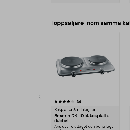
Lägg i varukorg
Toppsäljare inom samma ka
0 av 5 stjärnor
4.0 av 5 stjärnor
recensioner
36
Kokplattor & miniugnar
Severin DK 1014 kokplatta
dubbel
Anslut till eluttaget och börja laga