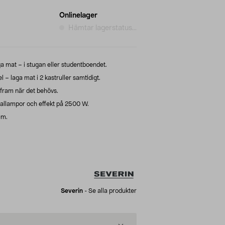
Onlinelager
Hämtar lagerstatus...
aga mat – i stugan eller studentboendet.
 – laga mat i 2 kastruller samtidigt.
a fram när det behövs.
nallampor och effekt på 2500 W.
cm.
Severin
-
Se alla produkter