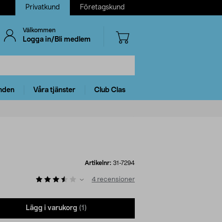
Privatkund
Företagskund
Välkommen
Logga in/Bli medlem
nden
Våra tjänster
Club Clas
Artikelnr:
31-7294
4
recensioner
Lägg i varukorg
(1)