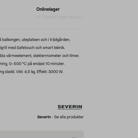
Onlinelager
Hämtar lagerstatus...
å balkongen, uteplatsen och i trädgården.
lgrill med Safetouch och smart teknik.
bbla värmeelement, stektermometer och timer.
ning, 0–500 °C på endast 10 minuter.
ng sladd. Vikt: 4,5 kg. Effekt: 3000 W.
Severin
-
Se alla produkter