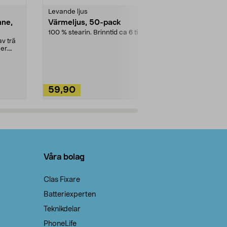
Levande ljus
Rengöringsm
nne,
Värmeljus, 50-pack
Bikarbonat
100 % stearin. Brinntid ca 6 tim.
Ett allsidigt 
städning och 
v trä
ute. Städa med
er.
59,90
49,90
Lägg i varukorg
Lägg
Våra bolag
Clas Fixare
Batteriexperten
Teknikdelar
PhoneLife