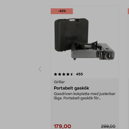
-40%
5 av 5 stjärnor
4.5 av 5 stjärnor
recensioner
455
Grillar
Portabelt gaskök
Gasdriven kokplatta med justerbar
låga. Portabelt gaskök för
matlagning utomhus,...
179,00
299,00