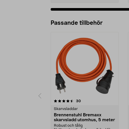
Passande tillbehör
5av 5 stjärnor
5.0av 5 stjärnor
recensioner
30
Skarvsladdar
Brennenstuhl Bremaxx
skarvsladd utomhus, 5 meter
Robust och tålig