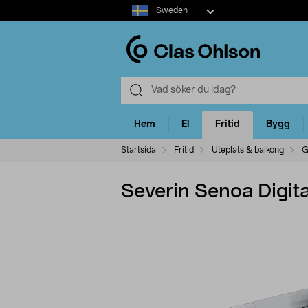
Select
Sweden
market
Hem
El
Fritid
Bygg
Startsida
Fritid
Uteplats & balkong
G
Severin Senoa Digita