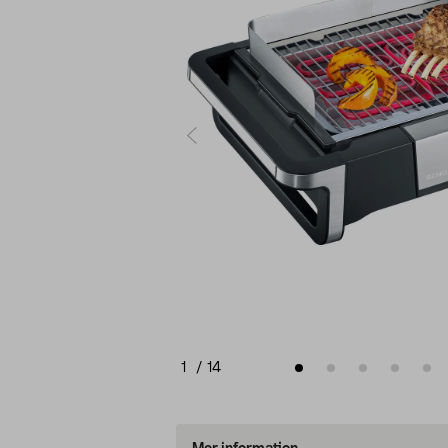
1
/
14