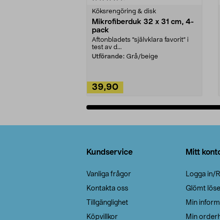
Köksrengöring & disk
Mikrofiberduk 32 x 31 cm, 4-
pack
Aftonbladets "självklara favorit” i
test av d...
Utförande:
Grå/beige
39,90
Lägg i varukorg
Sidfot
Kundservice
Mitt kont
Vanliga frågor
Logga in/R
Kontakta oss
Glömt lös
Tillgänglighet
Min inform
Köpvillkor
Min orderh