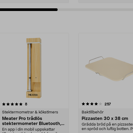
4.0av 5 stjärnor
recensioner
4.5av 5 stjärnor
recensioner
8
257
Stektermometrar & kökstimers
Baktillbehör
Meater Pro trådlös
Pizzasten 30 x 38 cm
stektermometer Bluetooth,
Grädda bröd på en pizzaste
RTN-MT-MP201
en spröd och luftig botten. P
En app i din mobil uppskattar