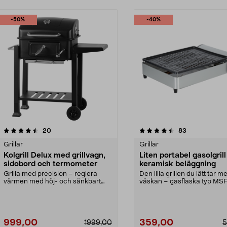
-50%
-40%
4.5 av 5 stjärnor
recensioner
4.5 av 5 stjärnor
recensioner
20
83
Grillar
Grillar
Kolgrill Delux med grillvagn,
Liten portabel gasolgril
sidobord och termometer
keramisk beläggning
Grilla med precision – reglera
Den lilla grillen du lätt tar me
värmen med höj- och sänkbart
väskan – gasflaska typ MS
koltråg. Kolgrill me...
säljs separat....
999,00
359,00
1999,00
5