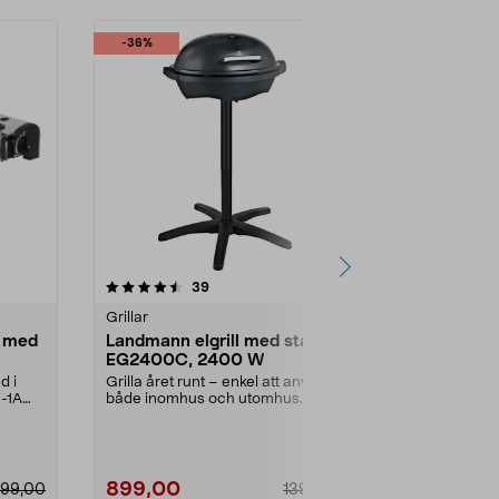
-36%
-42%
4.5 av 5 stjärnor
recensioner
4.0
39
3
Grillar
Grillar
l med
Landmann elgrill med stativ
Liten, porta
EG2400C, 2400 W
brännare o
d i
Grilla året runt – enkel att använda
Bärbar gasolgr
F-1A
både inomhus och utomhus.
camping – gri
Landmann EG2400C ...
Portabel gasol
899,00
749,00
99,00
1399,00