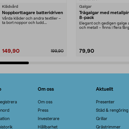
Klädvård
Galgar
Noppborttagare batteridriven
Trägalgar med metallpi
8-pack
Vårda kläder och andra textilier –
ta bort noppor och ludd.
Elegant och gedigen galge a
Noppborttagaren fräs...
och metall – finns i flera färg
Galge med sv...
149,90
79,90
199,90
Lägg i varukorg
Lägg i varukorg
o
Om oss
Aktuellt
egistrera
Om oss
Presenter
enord
Press
Städ & rengöring
ation
Investerare
Grillar
istorik
Hållbarhet
Grästrimmer