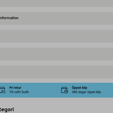
information
Fri retur
Öppet köp
Till valfri butik
365 dagar öppet köp
tegori