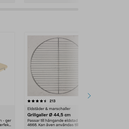
4.0av 5 stjärnor
recensioner
4.5
213
3
Eldstäder & marschaller
Grilltillbehör
Grillgaller Ø 44,5 cm
Smörgåsjärn
Hällmark
n - ger
Passar till hängande eldstad 31-
erfekt
4668. Kan även användas till
Rejält smörgå