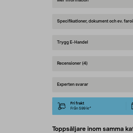
Mer information
Specifikationer, dokument och ev. faro
Trygg E-Handel
Recensioner
(4)
Experten svarar
Fri frakt
Från 599 kr*
Toppsäljare inom samma ka