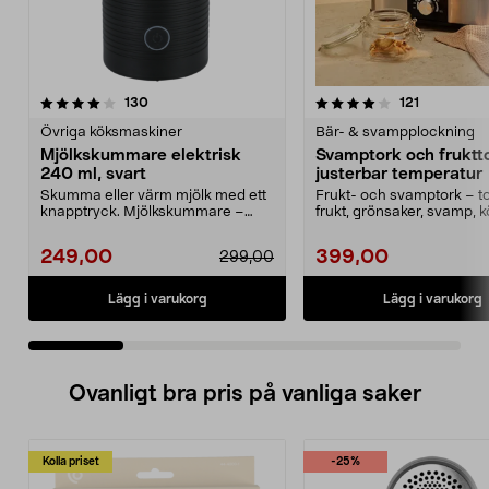
4.0 av 5 stjärnor
recensioner
4.5 av 5 stjärnor
recensione
130
121
Övriga köksmaskiner
Bär- & svampplockning
Mjölkskummare elektrisk
Svamptork och fruktt
240 ml, svart
justerbar temperatur
Skumma eller värm mjölk med ett
Frukt- och svamptork – t
knapptryck. Mjölkskummare –
frukt, grönsaker, svamp, k
dubbelväggig kanna m...
örter med varmluf...
249,00
399,00
299,00
Lägg i varukorg
Lägg i varukorg
Ovanligt bra pris på vanliga saker
Kolla priset
-25%