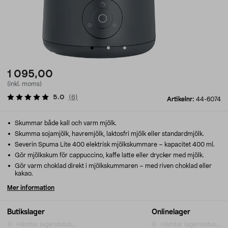
1 095,00
(inkl. moms)
5.0
(
6
)
Artikelnr:
44-6074
Skummar både kall och varm mjölk.
Skumma sojamjölk, havremjölk, laktosfri mjölk eller standardmjölk.
Severin Spuma Lite 400 elektrisk mjölkskummare – kapacitet 400 ml.
Gör mjölkskum för cappuccino, kaffe latte eller drycker med mjölk.
Gör varm choklad direkt i mjölkskummaren – med riven choklad eller
kakao.
Mer information
Butikslager
Onlinelager
Hämtar lagerstatus...
Hämtar lagerstatus...