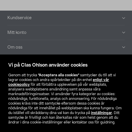
Sidfot
Kundservice
Mitt konto
Om oss
Aktuellt
Vi på Clas Ohlson använder cookies
Genom att trycka
”Acceptera alla cookies”
samtycker du till att vi
Våra bolag
lagrar cookies och andra spårtekniker på din enhet
enligt vår
cookiepolicy
för att förbättra upplevelsen på vår webbplats,
analysera webbplatsens användning samt anpassa våra
Hitta butik
marknadsföringsinsatser. Vi använder fyra kategorier av cookies:
nödvändiga, funktionella, analys och annonsering. För nödvändiga
cookies krävs inte ditt samtycke eftersom dessa cookies är
SE
NO
FI
nödvändiga för att innehållet på webbplatsen ska kunna fungera. Om
du istället vill skräddarsy dina val kan du trycka på
inställningar
. Ditt
samtycke är frivilligt och kan återkallas när som helst genom att du
ändrar i dina cookie-inställningar eller kontaktar oss för guidning.