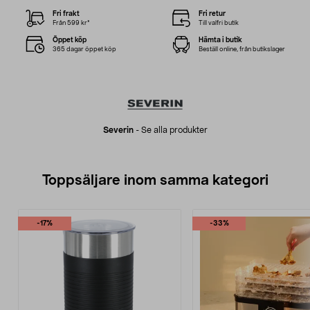
Fri frakt
Fri retur
Från 599 kr*
Till valfri butik
Öppet köp
Hämta i butik
365 dagar öppet köp
Beställ online, från butikslager
Severin
-
Se alla produkter
Toppsäljare inom samma kategori
-17%
-33%