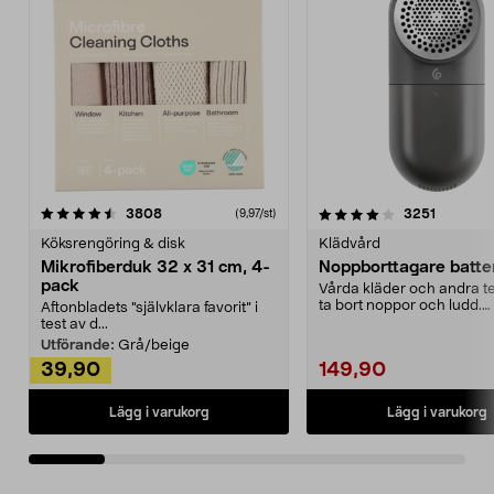
4.0av 5 stjärnor
recensioner
4.5av 5 stjärnor
recensio
3808
3251
(9,97/st)
Köksrengöring & disk
Klädvård
Mikrofiberduk 32 x 31 cm, 4-
Noppborttagare batter
pack
Vårda kläder och andra tex
ta bort noppor och ludd.
Aftonbladets "självklara favorit” i
Noppborttagaren fräs...
test av d...
Utförande:
Grå/beige
39,90
149,90
Lägg i varukorg
Lägg i varukorg