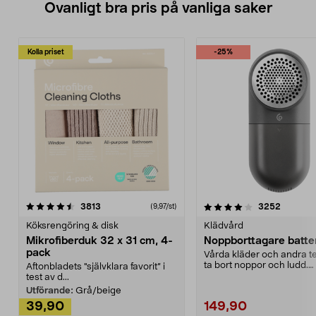
Ovanligt bra pris på vanliga saker
Kolla priset
-25%
4.0av 5 stjärnor
recensioner
4.5av 5 stjärnor
recensio
3813
3252
(9,97/st)
Köksrengöring & disk
Klädvård
Mikrofiberduk 32 x 31 cm, 4-
Noppborttagare batter
pack
Vårda kläder och andra tex
ta bort noppor och ludd.
Aftonbladets "självklara favorit” i
Noppborttagaren fräs...
test av d...
Utförande:
Grå/beige
39,90
149,90