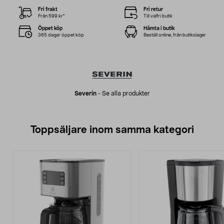
Fri frakt
Fri retur
Från 599 kr*
Till valfri butik
Öppet köp
Hämta i butik
365 dagar öppet köp
Beställ online, från butikslager
Severin
-
Se alla produkter
Toppsäljare inom samma kategori