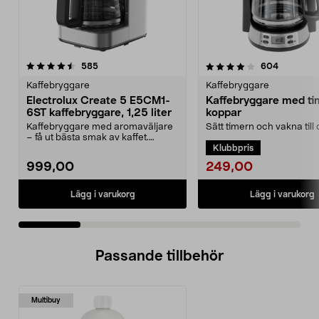
4.0 av 5 stjärnor
recensioner
4.5 av 5 stjärnor
recension
585
604
Kaffebryggare
Kaffebryggare
Electrolux Create 5 E5CM1-
Kaffebryggare med tim
6ST kaffebryggare, 1,25 liter
koppar
Kaffebryggare med aromaväljare
Sätt timern och vakna till
– få ut bästa smak av kaffet.
nybryggt kaffe. Kaffebryg
Klubbpris
Electrolux Create 5...
10 koppar...
249,00
999,00
Lägg i varukorg
Lägg i varukorg
Passande tillbehör
Multibuy