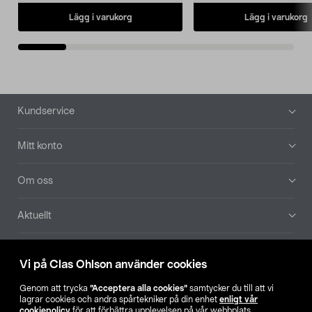
Lägg i varukorg
Lägg i varukorg
Sidfot
Kundservice
Mitt konto
Om oss
Aktuellt
Våra bolag
Vi på Clas Ohlson använder cookies
Hitta butik
Genom att trycka
”Acceptera alla cookies”
samtycker du till att vi
lagrar cookies och andra spårtekniker på din enhet
enligt vår
cookiepolicy
för att förbättra upplevelsen på vår webbplats,