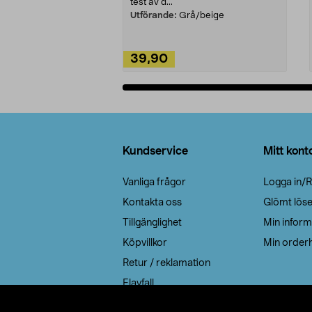
test av d...
Utförande:
Grå/beige
39,90
Lägg i varukorg
Sidfot
Kundservice
Mitt kont
Vanliga frågor
Logga in/R
Kontakta oss
Glömt lös
Tillgänglighet
Min inform
Köpvillkor
Min orderh
Retur / reklamation
Elavfall
Cookie policy