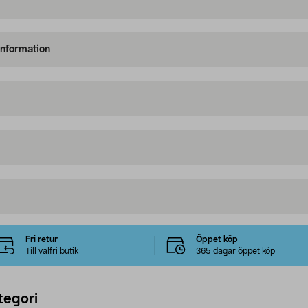
information
Fri retur
Öppet köp
Till valfri butik
365 dagar öppet köp
tegori