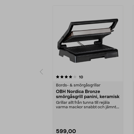
0 av 5 stjärnor
4.0 av 5 stjärnor
recensioner
10
Bords- & smörgåsgrillar
OBH Nordica Bronze
smörgåsgrill panini, keramisk
Grillar allt från tunna till rejäla
varma mackor snabbt och jämnt.
OBH Nordica B...
599,00