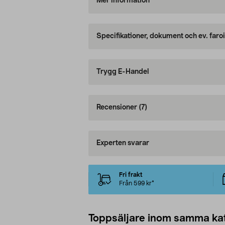
Mer information
Specifikationer, dokument och ev. faro
Trygg E-Handel
Recensioner
(7)
Experten svarar
Fri frakt
Från 599 kr*
Toppsäljare inom samma ka