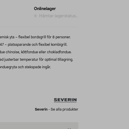
Onlinelager
Hämtar lagerstatus...
misk yta – flexibel bordsgrill för 8 personer.
 – platssparande och flexibel kombigrill.
due chinoise, köttfondue eller chokladfondue.
d justerbar temperatur för optimal tillagning.
fonduegryta och stekspade ingår.
Severin
-
Se alla produkter