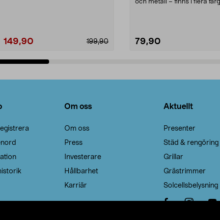
Noppborttagaren fräs...
och metall – finns i flera färg
Galge med sv...
149,90
79,90
199,90
Lägg i varukorg
Lägg i varukorg
o
Om oss
Aktuellt
egistrera
Om oss
Presenter
enord
Press
Städ & rengöring
ation
Investerare
Grillar
istorik
Hållbarhet
Grästrimmer
Karriär
Solcellsbelysning