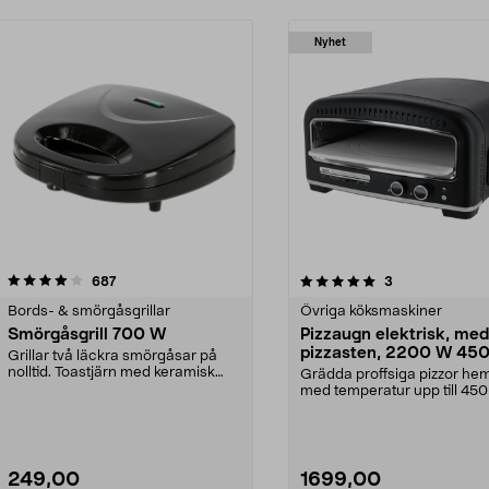
Nyhet
5.0 av 5 stjärnor
recensioner
4.5 av 5 stjärnor
recensioner
687
3
Bords- & smörgåsgrillar
Övriga köksmaskiner
Smörgåsgrill 700 W
Pizzaugn elektrisk, med
pizzasten, 2200 W 450
Grillar två läckra smörgåsar på
nolltid. Toastjärn med keramisk
Grädda proffsiga pizzor h
beläggning – til...
med temperatur upp till 450
Elektrisk pizzaugn...
249,00
1699,00