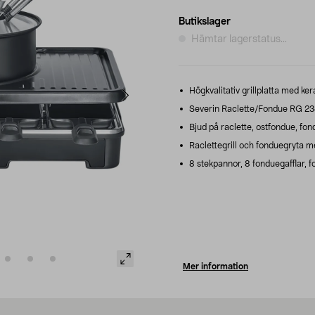
Butikslager
Hämtar lagerstatus...
Högkvalitativ grillplatta med kera
Severin Raclette/Fondue RG 2347
Bjud på raclette, ostfondue, fon
Raclettegrill och fonduegryta me
8 stekpannor, 8 fonduegafflar, 
Mer information