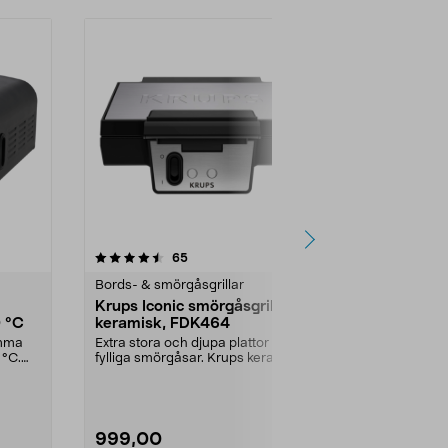
4.0 av 5 stjärnor
recensioner
4.5
65
1
Bords- & smörgåsgrillar
Bords- & smör
Krups Iconic smörgåsgrill
Bordsgrill 
 °C
keramisk, FDK464
W
emma
Extra stora och djupa plattor för
Kontaktgrill s
 °C.
fylliga smörgåsar. Krups keramisk
grilla året run
smörgåsgrill...
dubbelsidig gr.
999,00
699,00