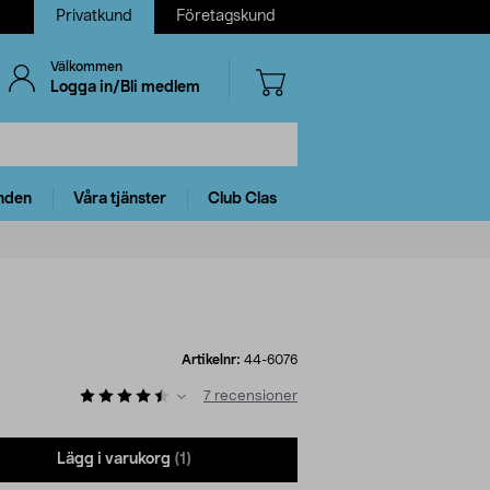
Privatkund
Företagskund
Välkommen
Logga in/Bli medlem
nden
Våra tjänster
Club Clas
Artikelnr:
44-6076
7
recensioner
Lägg i varukorg
(1)