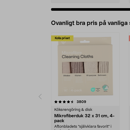
Ovanligt bra pris på vanliga
Kolla priset
5av 5 stjärnor
4.0av 5 stjärnor
recensioner
3809
Köksrengöring & disk
Mikrofiberduk 32 x 31 cm, 4-
pack
Aftonbladets "självklara favorit” i