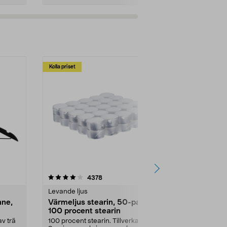
Kolla priset
Multibuy
4.5av 5 stjärnor
recensioner
4.5
4378
2
Levande ljus
Rengöringsm
nne,
Värmeljus stearin, 50-pack,
Bikarbonat
100 procent stearin
Ett allsidigt 
städning och 
v trä
100 procent stearin. Tillverkade i