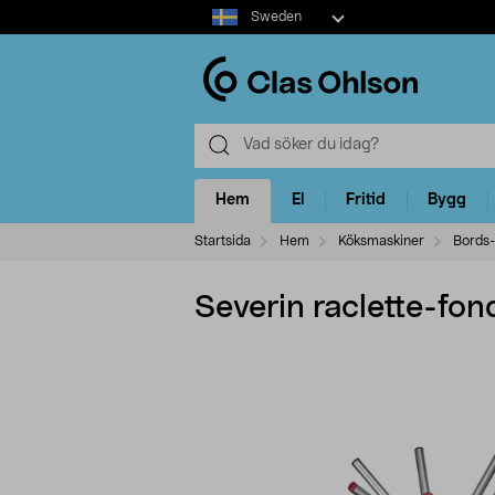
Select
Sweden
market
Hem
El
Fritid
Bygg
Startsida
Hem
Köksmaskiner
Bords-
Severin raclette-fo