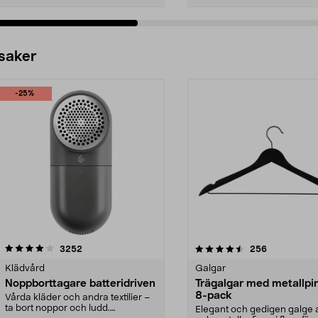
 saker
-25%
4.5av 5 stjärnor
recensioner
4.0av 5 stjärnor
recensioner
3252
256
Klädvård
Galgar
Noppborttagare batteridriven
Trägalgar med metallpi
8-pack
Vårda kläder och andra textilier –
ta bort noppor och ludd.
Elegant och gedigen galge a