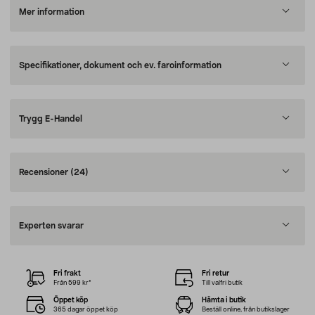
Mer information
Specifikationer, dokument och ev. faroinformation
Trygg E-Handel
Recensioner
(24)
Experten svarar
Fri frakt
Fri retur
Från 599 kr*
Till valfri butik
Öppet köp
Hämta i butik
365 dagar öppet köp
Beställ online, från butikslager