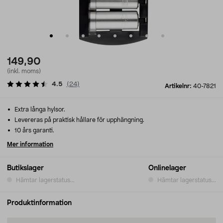
149,90
(inkl. moms)
4.5
(
24
)
Artikelnr:
40-7821
Extra långa hylsor.
Levereras på praktisk hållare för upphängning.
10 års garanti.
Mer information
Butikslager
Onlinelager
Hämtar lagerstatus...
Hämtar lagerstatus...
Produktinformation