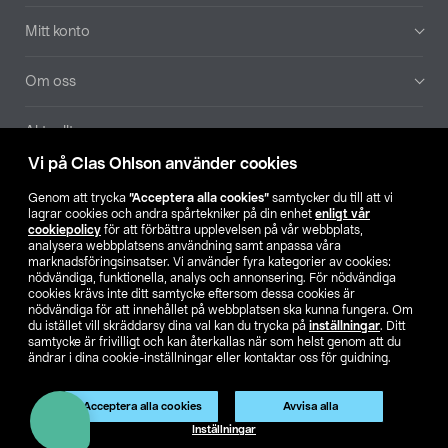
Mitt konto
Om oss
Aktuellt
Vi på Clas Ohlson använder cookies
Våra bolag
Genom att trycka
”Acceptera alla cookies”
samtycker du till att vi
lagrar cookies och andra spårtekniker på din enhet
enligt vår
Hitta butik
cookiepolicy
för att förbättra upplevelsen på vår webbplats,
analysera webbplatsens användning samt anpassa våra
marknadsföringsinsatser. Vi använder fyra kategorier av cookies:
nödvändiga, funktionella, analys och annonsering. För nödvändiga
SE
NO
FI
cookies krävs inte ditt samtycke eftersom dessa cookies är
nödvändiga för att innehållet på webbplatsen ska kunna fungera. Om
du istället vill skräddarsy dina val kan du trycka på
inställningar
. Ditt
samtycke är frivilligt och kan återkallas när som helst genom att du
ändrar i dina cookie-inställningar eller kontaktar oss för guidning.
Acceptera alla cookies
Avvisa alla
Köpvillkor
Privacy statement
Klubbvillkor
För företag
Inställningar
Ändra till priser exklusive moms