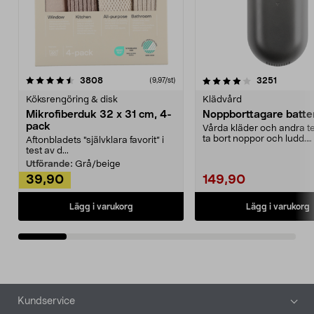
4.0av 5 stjärnor
recensioner
4.5av 5 stjärnor
recensio
3808
3251
(9,97/st)
Köksrengöring & disk
Klädvård
Mikrofiberduk 32 x 31 cm, 4-
Noppborttagare batter
pack
Vårda kläder och andra tex
ta bort noppor och ludd.
Aftonbladets "självklara favorit” i
Noppborttagaren fräs...
test av d...
Utförande:
Grå/beige
39,90
149,90
Lägg i varukorg
Lägg i varukorg
Sidfot
Kundservice