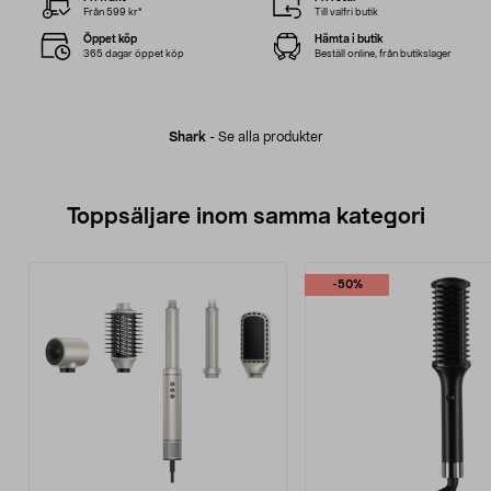
Från 599 kr*
Till valfri butik
Öppet köp
Hämta i butik
365 dagar öppet köp
Beställ online, från butikslager
Shark
-
Se alla produkter
Toppsäljare inom samma kategori
-50%