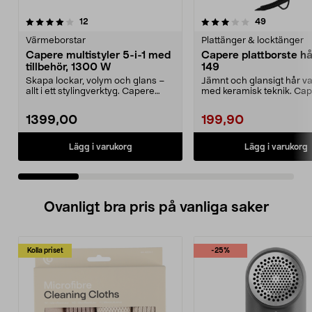
3.5 av 5 stjärnor
recensioner
recensione
12
49
0.0 av 5 stjärnor
Värmeborstar
Plattänger & locktänger
Capere multistyler 5-i-1 med
Capere plattborste hår
tillbehör, 1300 W
149
Skapa lockar, volym och glans –
Jämnt och glansigt hår va
allt i ett stylingverktyg. Capere
med keramisk teknik. Ca
multistyler me...
plattborste – enkel...
1399,00
199,90
Lägg i varukorg
Lägg i varukorg
Ovanligt bra pris på vanliga saker
Kolla priset
-25%