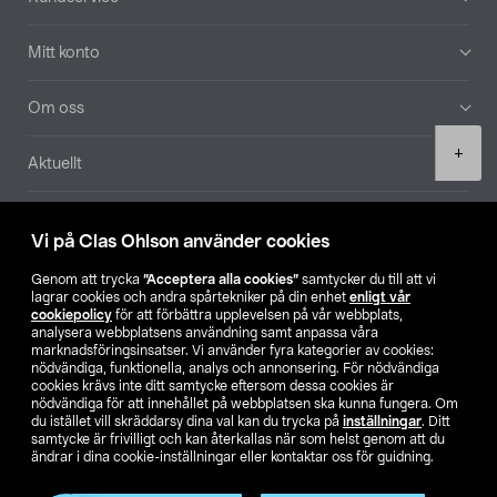
Mitt konto
Om oss
Product
+
Aktuellt
quantity
Våra bolag
Vi på Clas Ohlson använder cookies
Hitta butik
Genom att trycka
”Acceptera alla cookies”
samtycker du till att vi
lagrar cookies och andra spårtekniker på din enhet
enligt vår
cookiepolicy
för att förbättra upplevelsen på vår webbplats,
SE
NO
FI
analysera webbplatsens användning samt anpassa våra
marknadsföringsinsatser. Vi använder fyra kategorier av cookies:
nödvändiga, funktionella, analys och annonsering. För nödvändiga
cookies krävs inte ditt samtycke eftersom dessa cookies är
nödvändiga för att innehållet på webbplatsen ska kunna fungera. Om
du istället vill skräddarsy dina val kan du trycka på
inställningar
. Ditt
samtycke är frivilligt och kan återkallas när som helst genom att du
ändrar i dina cookie-inställningar eller kontaktar oss för guidning.
Köpvillkor
Privacy statement
Klubbvillkor
För företag