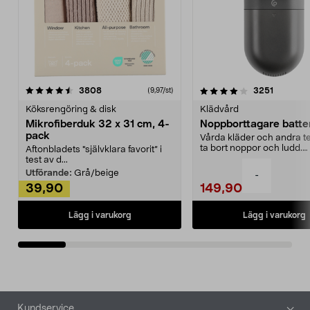
4.0av 5 stjärnor
recensioner
4.5av 5 stjärnor
recensio
3808
3251
(9,97/st)
Köksrengöring & disk
Klädvård
Mikrofiberduk 32 x 31 cm, 4-
Noppborttagare batter
pack
Vårda kläder och andra tex
ta bort noppor och ludd.
Aftonbladets "självklara favorit” i
Noppborttagaren fräs...
test av d...
Utförande:
Grå/beige
-
39,90
149,90
Lägg i varukorg
Lägg i varukorg
Sidfot
Kundservice