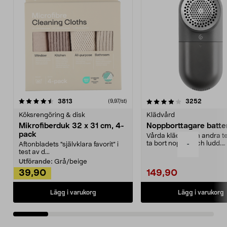
4.0av 5 stjärnor
recensioner
4.5av 5 stjärnor
recensio
3813
3252
(9,97/st)
Köksrengöring & disk
Klädvård
Mikrofiberduk 32 x 31 cm, 4-
Noppborttagare batter
pack
Vårda kläder och andra tex
ta bort noppor och ludd.
-
Aftonbladets "självklara favorit” i
Noppborttagaren fräs...
test av d...
Utförande:
Grå/beige
39,90
149,90
Lägg i varukorg
Lägg i varukorg