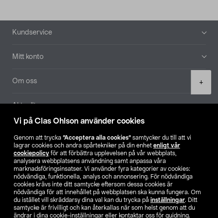
Sidfot
Kundservice
Mitt konto
Product
Om oss
+
quantity
Aktuellt
Vi på Clas Ohlson använder cookies
Våra bolag
Genom att trycka
”Acceptera alla cookies”
samtycker du till att vi
lagrar cookies och andra spårtekniker på din enhet
enligt vår
Hitta butik
cookiepolicy
för att förbättra upplevelsen på vår webbplats,
analysera webbplatsens användning samt anpassa våra
marknadsföringsinsatser. Vi använder fyra kategorier av cookies:
nödvändiga, funktionella, analys och annonsering. För nödvändiga
SE
NO
FI
cookies krävs inte ditt samtycke eftersom dessa cookies är
nödvändiga för att innehållet på webbplatsen ska kunna fungera. Om
du istället vill skräddarsy dina val kan du trycka på
inställningar
. Ditt
samtycke är frivilligt och kan återkallas när som helst genom att du
ändrar i dina cookie-inställningar eller kontaktar oss för guidning.