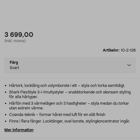
3 699,00
(inkl. moms)
Artikelnr:
10-2-126
Select
Färg
variant
Svart
Hårtork, locktång och volymborste i ett – styla och torka samtidigt.
Shark FlexStyle 3-i-1multystyler – snabbtorkande och skonsam styling
för alla hårtyper.
Hårfön med 3 värmelägen och 3 hastigheter – styla medan du torkar
utan extrem värme.
Coanda-teknik – formar håret med luft för en slät finish
Finns i flera färger. Locktänger, oval borste, stylingkoncentrator ingår.
Mer information