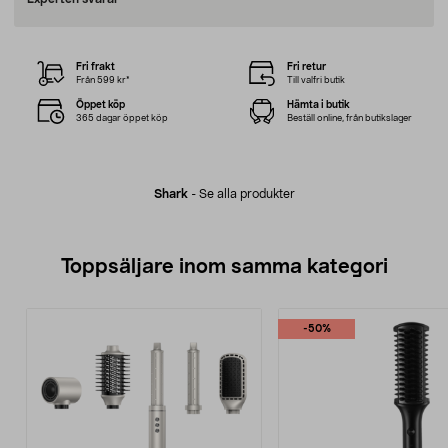
Fri frakt
Fri retur
Från 599 kr*
Till valfri butik
Öppet köp
Hämta i butik
365 dagar öppet köp
Beställ online, från butikslager
Shark
-
Se alla produkter
Toppsäljare inom samma kategori
-50%