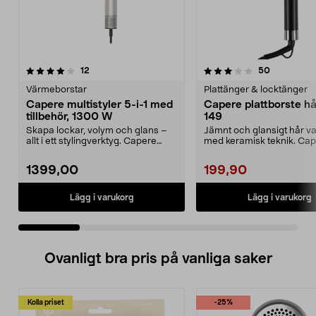
3.5 av 5 stjärnor
recensioner
recensione
12
50
0.0 av 5 stjärnor
Värmeborstar
Plattänger & locktänger
Capere multistyler 5-i-1 med
Capere plattborste hår
tillbehör, 1300 W
149
Skapa lockar, volym och glans –
Jämnt och glansigt hår va
allt i ett stylingverktyg. Capere
med keramisk teknik. Ca
multistyler me...
plattborste – enkel...
1399,00
199,90
Lägg i varukorg
Lägg i varukorg
Ovanligt bra pris på vanliga saker
Kolla priset
-25%