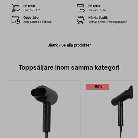
Fri frakt
Fri retur
Från 599 kr*
Till valfri butik
Öppet köp
Hämta i butik
365 dagar öppet köp
Beställ online, från butikslager
Shark
-
Se alla produkter
Toppsäljare inom samma kategori
-50%