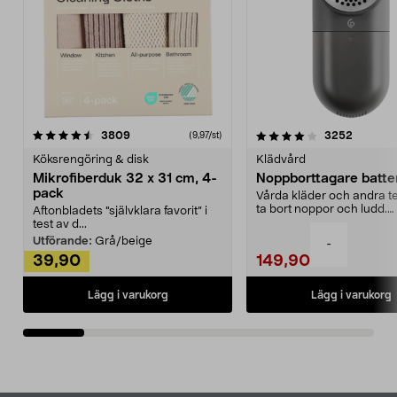
4.0av 5 stjärnor
recensioner
4.5av 5 stjärnor
recensio
3809
3252
(9,97/st)
Köksrengöring & disk
Klädvård
Mikrofiberduk 32 x 31 cm, 4-
Noppborttagare batter
pack
Vårda kläder och andra tex
ta bort noppor och ludd.
Aftonbladets "självklara favorit” i
Noppborttagaren fräs...
test av d...
Utförande:
Grå/beige
-
39,90
149,90
Lägg i varukorg
Lägg i varukorg