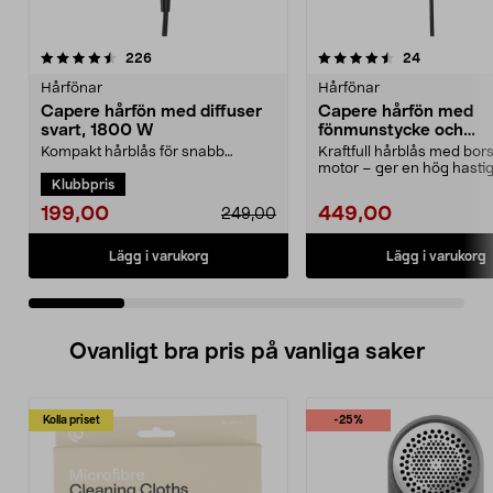
4.5 av 5 stjärnor
recensioner
4.5 av 5 stjärnor
recensione
226
24
Hårfönar
Hårfönar
Capere hårfön med diffuser
Capere hårfön med
svart, 1800 W
fönmunstycke och
kalluftsfunktion, 20
Kompakt hårblås för snabb
Kraftfull hårblås med bors
torkning av ditt hår. Hårtork med 2
motor – ger en hög hastig
Klubbpris
hastigheter för pe...
Hårtork med 3 värmelä...
199,00
449,00
249,00
Lägg i varukorg
Lägg i varukorg
Ovanligt bra pris på vanliga saker
Kolla priset
-25%