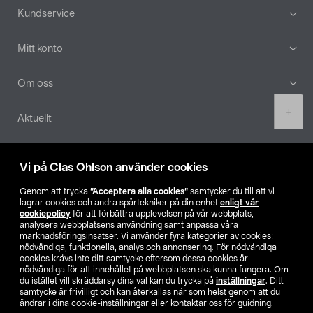
Sidfot
Kundservice
Mitt konto
Om oss
Product
+
Aktuellt
quantity
Våra bolag
Vi på Clas Ohlson använder cookies
Hitta butik
Genom att trycka
”Acceptera alla cookies”
samtycker du till att vi
lagrar cookies och andra spårtekniker på din enhet
enligt vår
cookiepolicy
för att förbättra upplevelsen på vår webbplats,
SE
NO
FI
analysera webbplatsens användning samt anpassa våra
marknadsföringsinsatser. Vi använder fyra kategorier av cookies:
nödvändiga, funktionella, analys och annonsering. För nödvändiga
cookies krävs inte ditt samtycke eftersom dessa cookies är
nödvändiga för att innehållet på webbplatsen ska kunna fungera. Om
du istället vill skräddarsy dina val kan du trycka på
inställningar
. Ditt
samtycke är frivilligt och kan återkallas när som helst genom att du
ändrar i dina cookie-inställningar eller kontaktar oss för guidning.
Köpvillkor
Privacy statement
Klubbvillkor
För företag