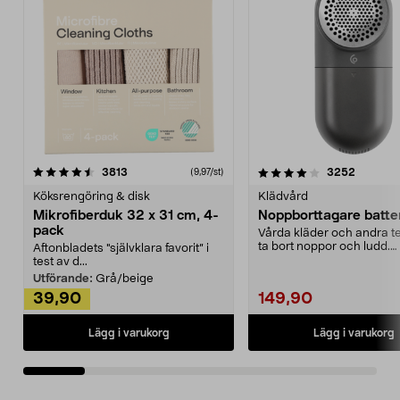
4.0av 5 stjärnor
recensioner
4.5av 5 stjärnor
recensio
3813
3252
(9,97/st)
Köksrengöring & disk
Klädvård
Mikrofiberduk 32 x 31 cm, 4-
Noppborttagare batter
pack
Vårda kläder och andra tex
ta bort noppor och ludd.
Aftonbladets "självklara favorit” i
Noppborttagaren fräs...
test av d...
Utförande:
Grå/beige
39,90
149,90
Lägg i varukorg
Lägg i varukorg