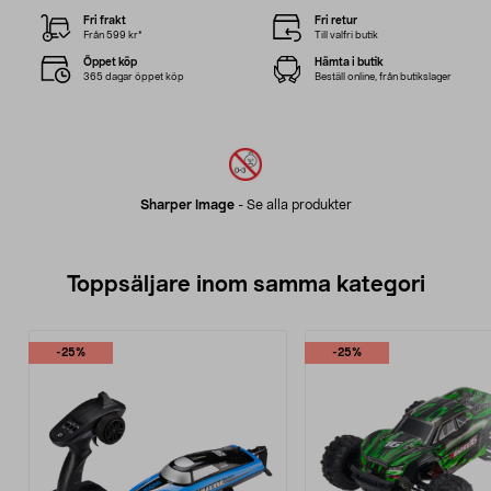
Fri frakt
Fri retur
Från 599 kr*
Till valfri butik
Öppet köp
Hämta i butik
365 dagar öppet köp
Beställ online, från butikslager
Sharper Image
-
Se alla produkter
Toppsäljare inom samma kategori
-25%
-25%