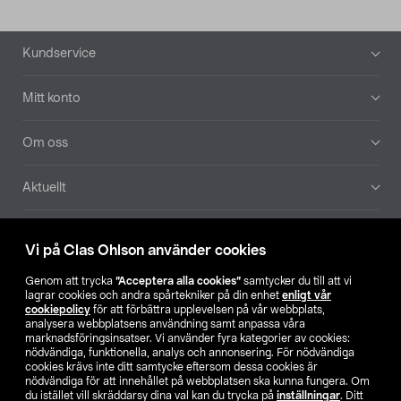
Sidfot
Kundservice
Mitt konto
Om oss
Aktuellt
Våra bolag
Vi på Clas Ohlson använder cookies
Hitta butik
Genom att trycka
”Acceptera alla cookies”
samtycker du till att vi
lagrar cookies och andra spårtekniker på din enhet
enligt vår
cookiepolicy
för att förbättra upplevelsen på vår webbplats,
SE
NO
FI
analysera webbplatsens användning samt anpassa våra
marknadsföringsinsatser. Vi använder fyra kategorier av cookies:
nödvändiga, funktionella, analys och annonsering. För nödvändiga
cookies krävs inte ditt samtycke eftersom dessa cookies är
nödvändiga för att innehållet på webbplatsen ska kunna fungera. Om
du istället vill skräddarsy dina val kan du trycka på
inställningar
. Ditt