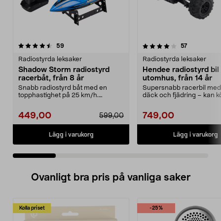
4.0 av 5 stjärnor
recensioner
4.0 av 5 stjärnor
recensioner
59
57
Radiostyrda leksaker
Radiostyrda leksaker
Shadow Storm radiostyrd
Hendee radiostyrd bil
racerbåt, från 8 år
utomhus, från 14 år
Snabb radiostyrd båt med en
Supersnabb racerbil med
topphastighet på 25 km/h.
däck och fjädring – kan k
Shadow Storm radiostyrd ra...
till 30 km/h. Hen...
449,00
749,00
599,00
Lägg i varukorg
Lägg i varukorg
Ovanligt bra pris på vanliga saker
Kolla priset
-25%