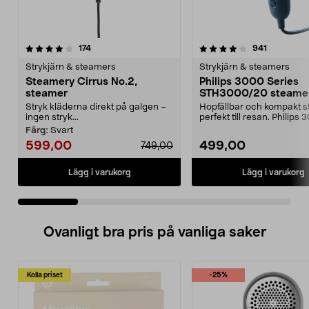
4.0 av 5 stjärnor
recensioner
4.0 av 5 stjärnor
recensione
174
941
Strykjärn & steamers
Strykjärn & steamers
Steamery Cirrus No.2,
Philips 3000 Series
steamer
STH3000/20 steame
Stryk kläderna direkt på galgen –
Hopfällbar och kompakt 
ingen stryk...
perfekt till resan. Philips
Series STH3000...
Färg:
Svart
599,00
499,00
749,00
Lägg i varukorg
Lägg i varukorg
Ovanligt bra pris på vanliga saker
Kolla priset
-25%