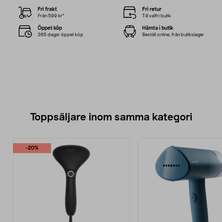
Fri frakt
Fri retur
Från 599 kr*
Till valfri butik
Öppet köp
Hämta i butik
365 dagar öppet köp
Beställ online, från butikslager
Toppsäljare inom samma kategori
-20%