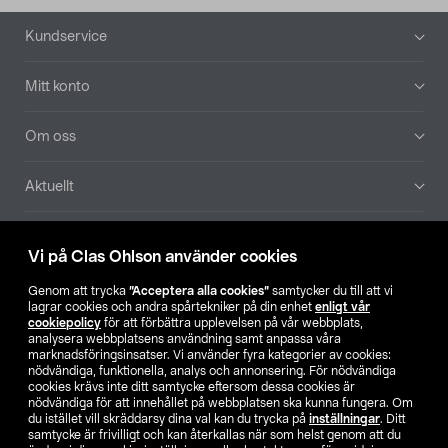
Sidfot
Kundservice
Mitt konto
Om oss
Aktuellt
Våra bolag
Vi på Clas Ohlson använder cookies
Hitta butik
Genom att trycka
”Acceptera alla cookies”
samtycker du till att vi
lagrar cookies och andra spårtekniker på din enhet
enligt vår
cookiepolicy
för att förbättra upplevelsen på vår webbplats,
SE
NO
FI
analysera webbplatsens användning samt anpassa våra
marknadsföringsinsatser. Vi använder fyra kategorier av cookies:
nödvändiga, funktionella, analys och annonsering. För nödvändiga
cookies krävs inte ditt samtycke eftersom dessa cookies är
nödvändiga för att innehållet på webbplatsen ska kunna fungera. Om
du istället vill skräddarsy dina val kan du trycka på
inställningar
. Ditt
samtycke är frivilligt och kan återkallas när som helst genom att du