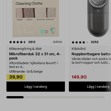
4.0av 5 stjärnor
recensioner
4.5av 5 stjärnor
recensio
3813
3252
(9,97/st)
Köksrengöring & disk
Klädvård
Mikrofiberduk 32 x 31 cm, 4-
Noppborttagare batter
pack
Vårda kläder och andra tex
ta bort noppor och ludd.
Aftonbladets "självklara favorit” i
Noppborttagaren fräs...
test av d...
Utförande:
Grå/beige
39,90
149,90
Lägg i varukorg
Lägg i varukorg