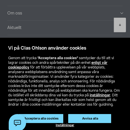
Om oss
Product
+
Aktuellt
quantity
Våra bolag
Vi på Clas Ohlson använder cookies
Hitta butik
Genom att trycka
”Acceptera alla cookies”
samtycker du till att vi
lagrar cookies och andra spårtekniker på din enhet
enligt vår
cookiepolicy
för att förbättra upplevelsen på vår webbplats,
SE
NO
FI
analysera webbplatsens användning samt anpassa våra
marknadsföringsinsatser. Vi använder fyra kategorier av cookies:
nödvändiga, funktionella, analys och annonsering. För nödvändiga
cookies krävs inte ditt samtycke eftersom dessa cookies är
nödvändiga för att innehållet på webbplatsen ska kunna fungera. Om
du istället vill skräddarsy dina val kan du trycka på
inställningar
. Ditt
samtycke är frivilligt och kan återkallas när som helst genom att du
ändrar i dina cookie-inställningar eller kontaktar oss för guidning.
Köpvillkor
Privacy statement
Klubbvillkor
För företag
Ändra till priser exklusive moms
Acceptera alla cookies
Avvisa alla
Lägg i varukorg
(1)
Inställningar