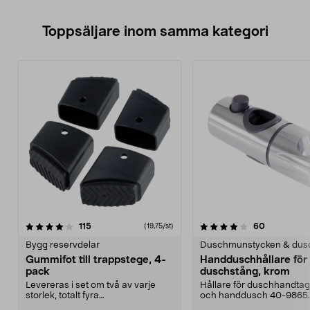
Toppsäljare inom samma kategori
4.0 av 5 stjärnor
recensioner
4.5 av 5 stjärnor
recensione
115
60
(19,75/st)
Bygg reservdelar
Duschmunstycken & dus
Gummifot till trappstege, 4-
Handduschhållare fö
pack
duschstång, krom
Levereras i set om två av varje
Hållare för duschhandtag t
storlek, totalt fyra
och handdusch 40-9865.
stycken.Innermåtten på de t...
22 mm stång och ...