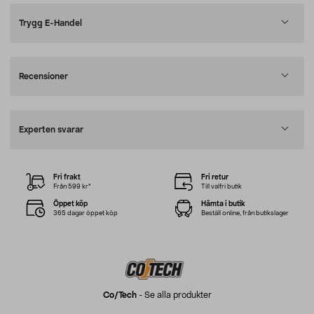
Trygg E-Handel
Recensioner
Experten svarar
Fri frakt
Fri retur
Från 599 kr*
Till valfri butik
Öppet köp
Hämta i butik
365 dagar öppet köp
Beställ online, från butikslager
Co/tech
-
Se alla produkter