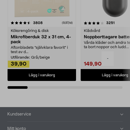
4.0av 5 stjärnor
recensioner
4.5av 5 stjärnor
recensio
3808
3251
(9,97/st)
Köksrengöring & disk
Klädvård
Mikrofiberduk 32 x 31 cm, 4-
Noppborttagare batter
pack
Vårda kläder och andra tex
ta bort noppor och ludd.
Aftonbladets "självklara favorit” i
Noppborttagaren fräs...
test av d...
Utförande:
Grå/beige
-
39,90
149,90
Lägg i varukorg
Lägg i varukorg
Sidfot
Kundservice
Mitt konto