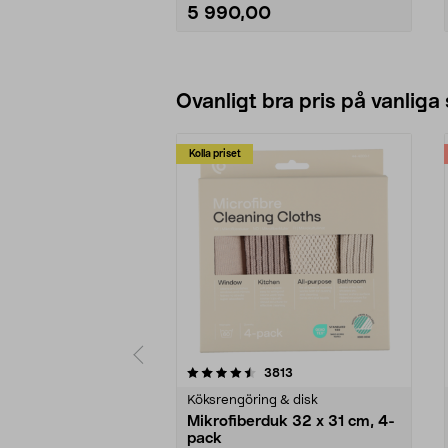
som både suger och borstar.
5 990,00
• Ultra Performance-filtret är
perfekt för hem med allergier och
husdjur.
• Klarar upp till hela 420 m² på ett
Se varianter
pass.
Ovanligt bra pris på vanliga
Kolla priset
5av 5 stjärnor
4.0av 5 stjärnor
recensioner
3813
Köksrengöring & disk
Mikrofiberduk 32 x 31 cm, 4-
pack