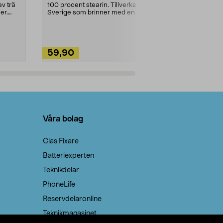
städning och 
v trä
100 procent stearin. Tillverkade i
ute. Städa med
er.
Sverige som brinner med en
vacker och sotfri ...
59,90
49,90
Lägg i varukorg
Lägg
Våra bolag
Clas Fixare
Batteriexperten
Teknikdelar
PhoneLife
Reservdelaronline
Teknikmagasinet