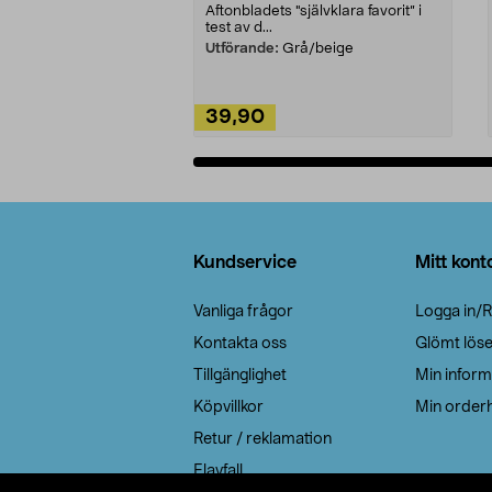
Aftonbladets "självklara favorit” i
test av d...
Utförande:
Grå/beige
39,90
Lägg i varukorg
Sidfot
Kundservice
Mitt kont
Vanliga frågor
Logga in/R
Kontakta oss
Glömt lös
Tillgänglighet
Min inform
Köpvillkor
Min orderh
Retur / reklamation
Elavfall