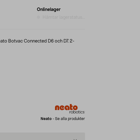
Onlinelager
Hämtar lagerstatus...
to Botvac Connected D6 och D7. 2-
Neato
-
Se alla produkter