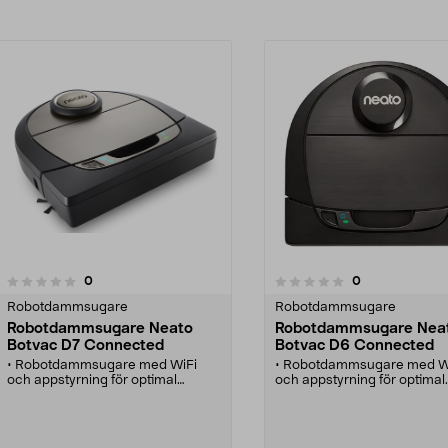
recensioner
recensioner
0
0
0.0 av 5 stjärnor
Robotdammsugare
Robotdammsugare
Robotdammsugare Neato
Robotdammsugare Nea
Botvac D7 Connected
Botvac D6 Connected
• Robotdammsugare med WiFi
• Robotdammsugare med W
och appstyrning för optimal
och appstyrning för optimal
kontroll.
kontroll.
• Idealisk för djurägare -
• Skapar kartor för max 3 vå
spiralkombinationsborsten är
• Idealisk för djurägare -
utformad för att suga upp djurhår.
spiralkombinationsborsten 