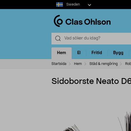
Select
Sweden
market
Hem
El
Fritid
Bygg
Startsida
Hem
Städ & rengöring
Rob
Sidoborste Neato D6