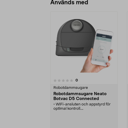
Används med
recensioner
0
0 av 5 stjärnor
0.0 av 5 stjärnor
Robotdammsugare
Robotdammsugare Neato
Botvac D5 Connected
• WiFi-ansluten och appstyrd för
optimal kontroll.
• Idealisk för djurägare -
kombinationsborsten är utformad
för att suga upp djurhår.
• Intelligent robotdammsugare