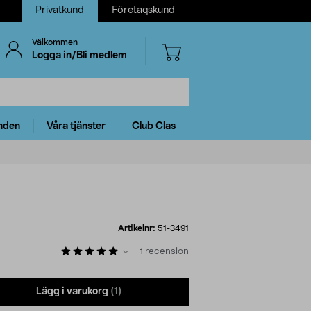
Privatkund
Företagskund
Välkommen
Logga in/Bli medlem
nden
Våra tjänster
Club Clas
Artikelnr:
51-3491
1
recension
Lägg i varukorg
(1)