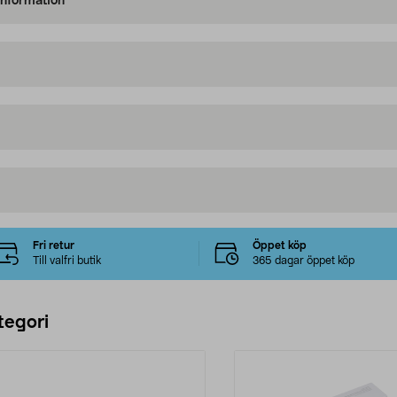
information
Fri retur
Öppet köp
Till valfri butik
365 dagar öppet köp
tegori