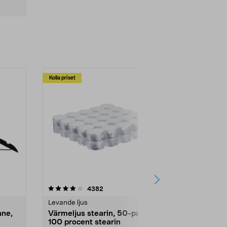
urhår.
lexa
Kolla priset
Multibuy
4.5av 5 stjärnor
recensioner
4.5
4382
2
Levande ljus
Rengöringsm
nne,
Värmeljus stearin, 50-pack,
Bikarbonat
100 procent stearin
Ett allsidigt 