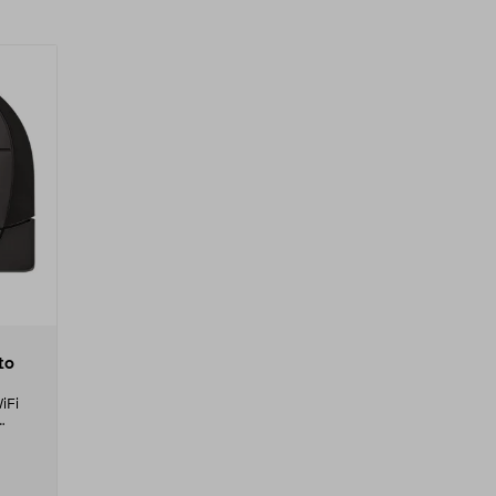
to
iFi
ningar.
är