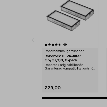
5 av 5 stjärnor
3.0 av 5 stjärnor
recensioner
49
Robotdammsugartillbehör
Roborock HEPA-filter
Q5/Q7/Q8, 2-pack
Roborock originaltillbehör.
Garanterad kompatibilitet och hög
kvalitet. Hög filt...
229,00