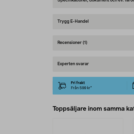
Specifikationer, dokument och ev. faro
Trygg E-Handel
Recensioner
(1)
Experten svarar
Fri frakt
Från 599 kr*
Toppsäljare inom samma ka