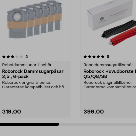
5.0 av 5 stjärnor
recensioner
4.5 av 5 stjärnor
recensioner
2
5
Robotdammsugartillbehör
Robotdammsugartillbehör
Roborock Dammsugarpåsar
Roborock Huvudborste
2,5l, 6-pack
Q5/Q8/S8
Roborock originaltillbehör.
Roborock originaltillbehör.
Garanterad kompatibilitet och hög
Garanterad kompatibilitet 
kvalitet. 2,5 lite...
kvalitet. Helt gum...
319,00
399,00