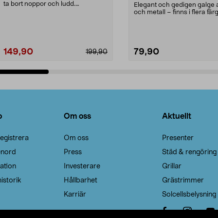
ta bort noppor och ludd.
Elegant och gedigen galge a
Noppborttagaren fräs...
och metall – finns i flera färg
Galge med sv...
149,90
79,90
199,90
Lägg i varukorg
Lägg i varukorg
o
Om oss
Aktuellt
egistrera
Om oss
Presenter
enord
Press
Städ & rengöring
ation
Investerare
Grillar
istorik
Hållbarhet
Grästrimmer
Karriär
Solcellsbelysning