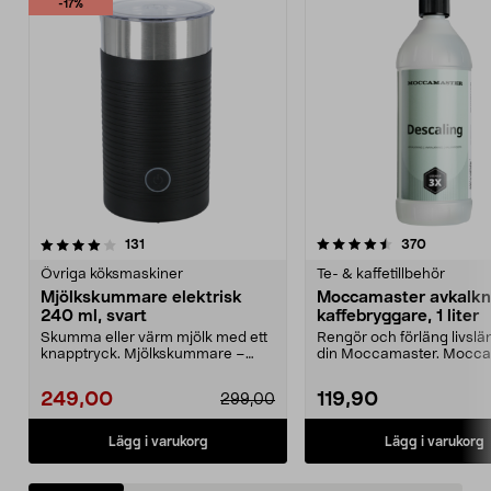
-17%
4.5 av 5 stjärnor
recensioner
4.5 av 5 stjärnor
recension
131
370
Övriga köksmaskiner
Te- & kaffetillbehör
Mjölkskummare elektrisk
Moccamaster avkalkn
240 ml, svart
kaffebryggare, 1 liter
Skumma eller värm mjölk med ett
Rengör och förläng livsl
knapptryck. Mjölkskummare –
din Moccamaster. Mocc
dubbelväggig kanna m...
avkalkning och re...
249,00
119,90
299,00
Lägg i varukorg
Lägg i varukorg