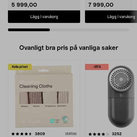
5 999,00
7 999,00
Lägg i varukorg
Lägg i varukorg
Ovanligt bra pris på vanliga saker
Kolla priset
-25%
4.0av 5 stjärnor
recensioner
4.5av 5 stjärnor
recensio
3809
3252
(9,97/st)