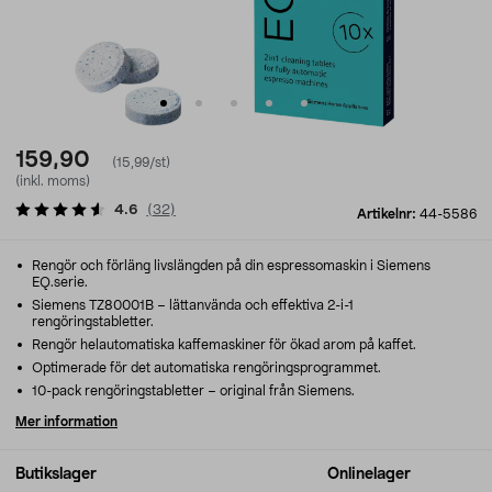
159,90
(15,99/st)
(inkl. moms)
4.6
(
32
)
Artikelnr:
44-5586
Rengör och förläng livslängden på din espressomaskin i Siemens
EQ.serie.
Siemens TZ80001B – lättanvända och effektiva 2-i-1
rengöringstabletter.
Rengör helautomatiska kaffemaskiner för ökad arom på kaffet.
Optimerade för det automatiska rengöringsprogrammet.
10-pack rengöringstabletter – original från Siemens.
Mer information
Butikslager
Onlinelager