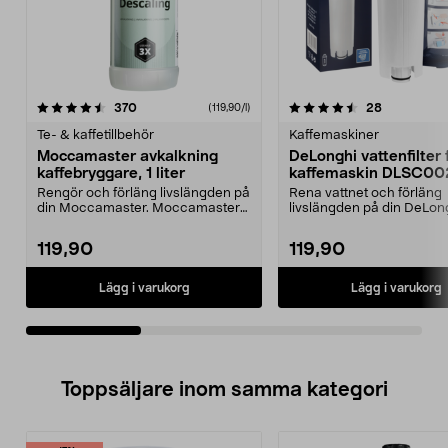
4.5av 5 stjärnor
recensioner
5.0av 5 stjärnor
recensione
370
28
(119,90/l)
Te- & kaffetillbehör
Kaffemaskiner
Moccamaster avkalkning
DeLonghi vattenfilter 
kaffebryggare, 1 liter
kaffemaskin DLSC00
Rengör och förläng livslängden på
Rena vattnet och förläng
din Moccamaster. Moccamaster
livslängden på din DeLon
avkalkning och re...
kaffemaskin. DeLonghi D
119,90
119,90
Lägg i varukorg
Lägg i varukorg
Toppsäljare inom samma kategori