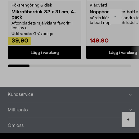
Köksrengöring & disk
Klädvård
Mikrofiberduk 32 x 31 cm, 4-
Noppborttagare batter
-
pack
Vårda kläder och andra tex
ta bort noppor och ludd.
Aftonbladets "självklara favorit” i
Noppborttagaren fräs...
test av d...
Utförande:
Grå/beige
39,90
149,90
Lägg i varukorg
Lägg i varukorg
Sidfot
Kundservice
Mitt konto
Product
+
quantity
Om oss