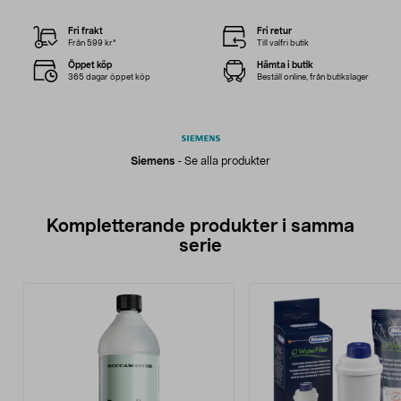
Fri frakt
Fri retur
Från 599 kr*
Till valfri butik
Öppet köp
Hämta i butik
365 dagar öppet köp
Beställ online, från butikslager
Siemens
-
Se alla produkter
Kompletterande produkter i samma
serie