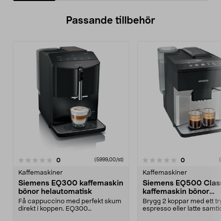
Passande tillbehör
recensioner
recensioner
0
0
0.0 av 5 stjärnor
(5999,00/st)
0.0 av 5 stjärnor
Kaffemaskiner
Kaffemaskiner
Siemens EQ300 kaffemaskin
Siemens EQ500 Clas
bönor helautomatisk
kaffemaskin bönor
helautomatisk
Få cappuccino med perfekt skum
Brygg 2 koppar med ett tr
direkt i koppen. EQ300
espresso eller latte samtid
kaffemaskin – Siemens EQ-s...
Siemens EQ500...