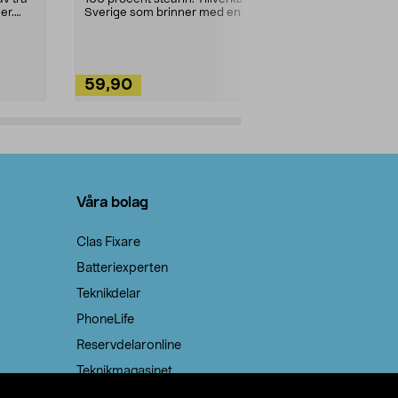
ute. Städa med
er.
Sverige som brinner med en
vacker och sotfri ...
59,90
49,90
Lägg i varukorg
Lägg
Våra bolag
Clas Fixare
Batteriexperten
Teknikdelar
PhoneLife
Reservdelaronline
Teknikmagasinet