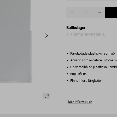
Product
quantity
Butikslager
Hämtar lagerstatus...
Färgkodade plastfickor som gör d
Använd som avdelare i större m
Universalhålad plastficka - smidi
Kopiesäker.
Finns i flera färgkoder.
Mer information