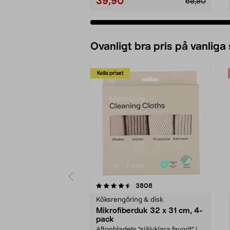
39,90
69,90
Ovanligt bra pris på vanliga
Kolla priset
5av 5 stjärnor
4.0av 5 stjärnor
recensioner
3808
Köksrengöring & disk
Mikrofiberduk 32 x 31 cm, 4-
pack
Aftonbladets "självklara favorit” i