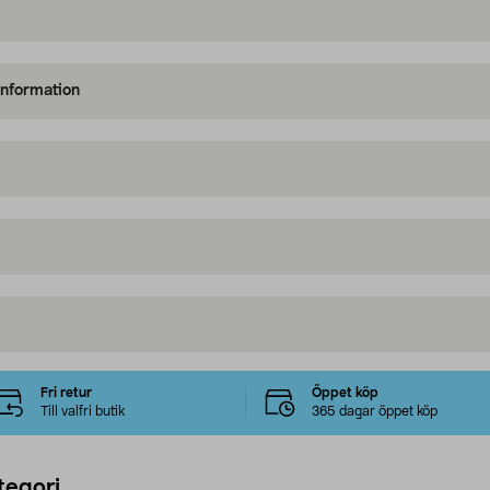
information
Fri retur
Öppet köp
Till valfri butik
365 dagar öppet köp
tegori