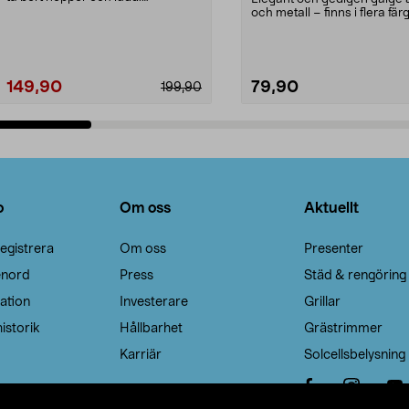
Noppborttagaren fräs...
och metall – finns i flera färg
Galge med sv...
149,90
79,90
199,90
Lägg i varukorg
Lägg i varukorg
o
Om oss
Aktuellt
egistrera
Om oss
Presenter
enord
Press
Städ & rengöring
ation
Investerare
Grillar
istorik
Hållbarhet
Grästrimmer
Karriär
Solcellsbelysning