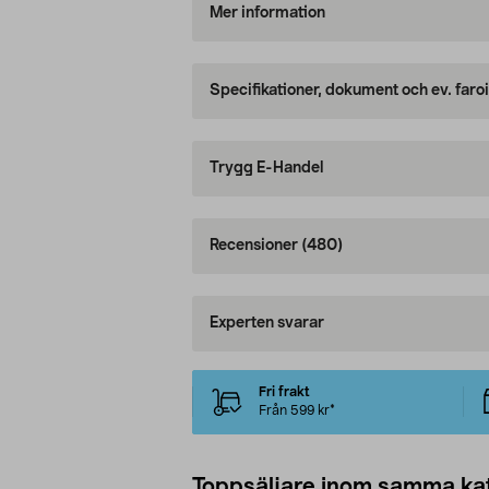
Mer information
Specifikationer, dokument och ev. faro
Trygg E-Handel
Recensioner
(480)
Experten svarar
Fri frakt
Från 599 kr*
Toppsäljare inom samma ka