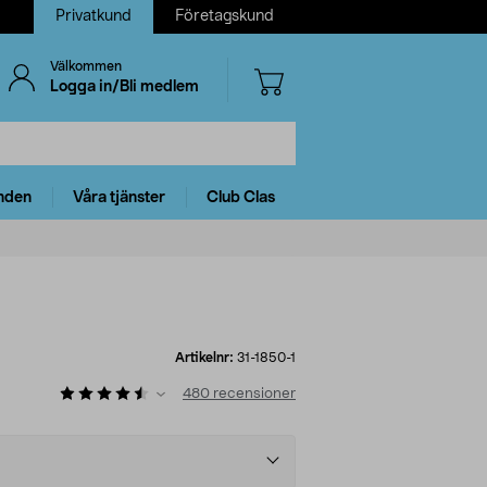
Privatkund
Företagskund
Välkommen
Logga in/Bli medlem
nden
Våra tjänster
Club Clas
Artikelnr:
31-1850-1
480
recensioner