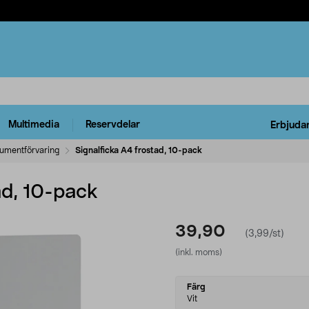
Multimedia
Reservdelar
Erbjuda
umentförvaring
Signalficka A4 frostad, 10-pack
ad, 10-pack
39,90
(3,99/st)
(inkl. moms)
Select
Färg
variant
Vit