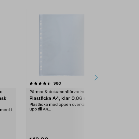
4.5 av 5 stjärnor
recensioner
4.5
960
5
ng
Pärmar & dokumentförvaring
Pärmar & dok
nsk
Plastficka A4, klar 0,06 mm
Pärmregist
Plastficka med öppen överkant för
Organisera oc
upp till A4...
register i ...
ment i