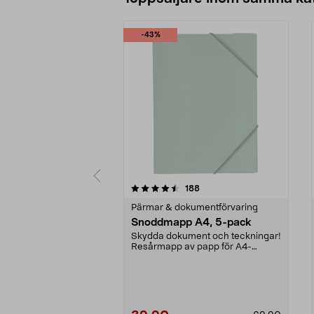
-43%
5 av 5 stjärnor
4.5 av 5 stjärnor
recensioner
188
Pärmar & dokumentförvaring
Snoddmapp A4, 5-pack
Skydda dokument och teckningar!
Resårmapp av papp för A4-
papper. 5-pack.