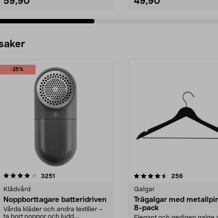
59,90
49,90
 saker
-25%
4.5av 5 stjärnor
recensioner
4.0av 5 stjärnor
recensioner
3251
256
Klädvård
Galgar
Noppborttagare batteridriven
Trägalgar med metallpi
8-pack
Vårda kläder och andra textilier –
ta bort noppor och ludd.
Elegant och gedigen galge a