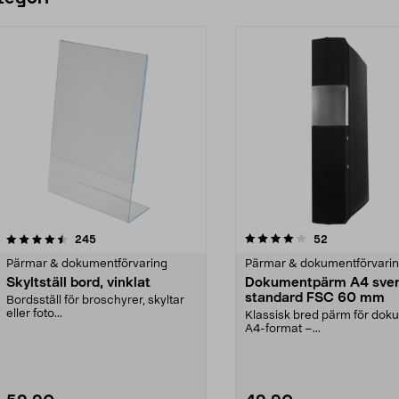
4.0 av 5 stjärnor
recensioner
4.5 av 5 stjärnor
recensioner
245
52
Pärmar & dokumentförvaring
Pärmar & dokumentförvari
Skyltställ bord, vinklat
Dokumentpärm A4 sve
standard FSC 60 mm
Bordsställ för broschyrer, skyltar
eller foto...
Klassisk bred pärm för doku
A4-format –...