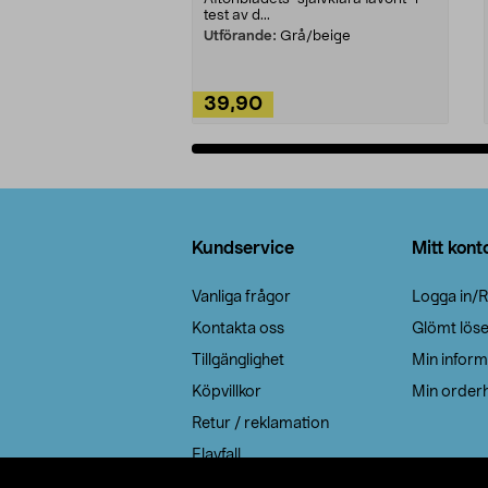
test av d...
Utförande:
Grå/beige
39,90
Lägg i varukorg
Sidfot
Kundservice
Mitt kont
Vanliga frågor
Logga in/R
Kontakta oss
Glömt lös
Tillgänglighet
Min inform
Köpvillkor
Min orderh
Retur / reklamation
Elavfall
Cookie policy