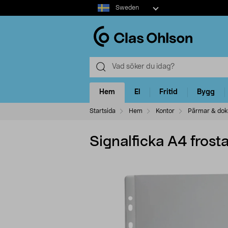
Select
Sweden
market
Hem
El
Fritid
Bygg
Startsida
Hem
Kontor
Pärmar & dok
Signalficka A4 frost