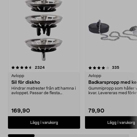
4.0 av 5 stjärnor
recensioner
4.5 av 5 stjärnor
recension
2324
335
Avlopp
Avlopp
Sil för diskho
Badkarspropp med ke
Hindrar matrester från att hamna i
Gummipropp som håller v
avloppet. Passar de flesta
kvar. Levereras med för
diskbänkar. Rostfr...
kulkedja med sugprop...
169,90
79,90
Lägg i varukorg
Lägg i varukorg