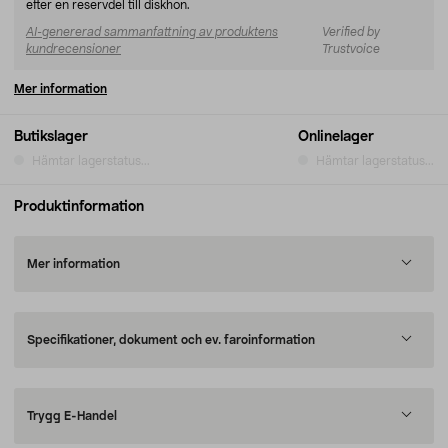
efter en reservdel till diskhon.
AI-genererad sammanfattning av produktens
Verified by
kundrecensioner
Trustvoice
Mer information
Butikslager
Onlinelager
Hämtar lagerstatus...
Hämtar lagerstatus...
Produktinformation
Mer information
Specifikationer, dokument och ev. faroinformation
Trygg E-Handel