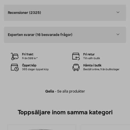
Recensioner
(2325)
Experten svarar
(16 besvarade frågor)
Fri frakt
Fri retur
Från 599 kr*
Till valfri butik
Öppet köp
Hämta i butik
365 dagar öppet köp
Beställ online, från butikslager
Gelia
-
Se alla produkter
Toppsäljare inom samma kategori