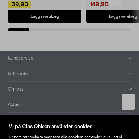
39,90
149,90
Lägg i varukorg
Lägg i varukorg
Sidfot
Kundservice
Mitt konto
Om oss
Product
+
Aktuellt
quantity
Våra bolag
Vi på Clas Ohlson använder cookies
Hitta butik
Genom att trycka
”Acceptera alla cookies”
samtycker du till att vi