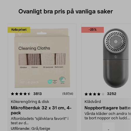
Ovanligt bra pris på vanliga saker
Kolla priset
-25%
4.0av 5 stjärnor
recensioner
4.5av 5 stjärnor
recensio
3813
3252
(9,97/st)
Köksrengöring & disk
Klädvård
Mikrofiberduk 32 x 31 cm, 4-
Noppborttagare batter
pack
Vårda kläder och andra tex
ta bort noppor och ludd.
Aftonbladets "självklara favorit” i
Noppborttagaren fräs...
test av d...
Utförande:
Grå/beige
-