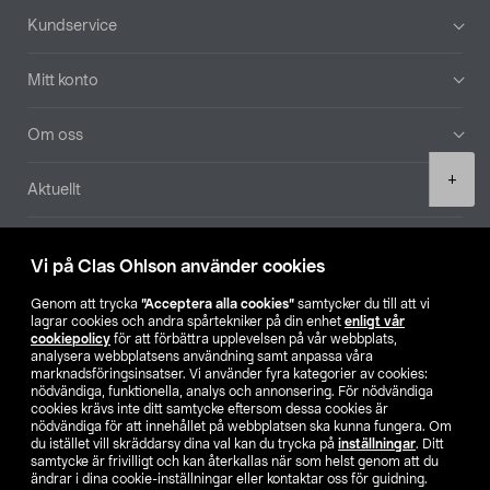
Sidfot
Kundservice
Mitt konto
Om oss
Product
+
Aktuellt
quantity
Våra bolag
Vi på Clas Ohlson använder cookies
Hitta butik
Genom att trycka
”Acceptera alla cookies”
samtycker du till att vi
lagrar cookies och andra spårtekniker på din enhet
enligt vår
cookiepolicy
för att förbättra upplevelsen på vår webbplats,
SE
NO
FI
analysera webbplatsens användning samt anpassa våra
marknadsföringsinsatser. Vi använder fyra kategorier av cookies:
nödvändiga, funktionella, analys och annonsering. För nödvändiga
cookies krävs inte ditt samtycke eftersom dessa cookies är
nödvändiga för att innehållet på webbplatsen ska kunna fungera. Om
du istället vill skräddarsy dina val kan du trycka på
inställningar
. Ditt
samtycke är frivilligt och kan återkallas när som helst genom att du
ändrar i dina cookie-inställningar eller kontaktar oss för guidning.