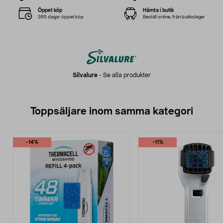
Öppet köp
Hämta i butik
365 dagar öppet köp
Beställ online, från butikslager
Silvalure
-
Se alla produkter
Toppsäljare inom samma kategori
-14%
-11%