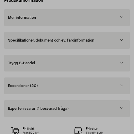
Produktinformation
Mer information
Specifikationer, dokument och ev. faroinformation
Trygg E-Handel
Recensioner
(20)
Experten svarar
(1 besvarad fråga)
Fri frakt
Fri retur
Från 599 kr*
Till valfri butik