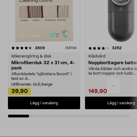
4.0av 5 stjärnor
recensioner
4.5av 5 stjärnor
recensio
3809
3252
(9,97/st)
Köksrengöring & disk
Klädvård
Mikrofiberduk 32 x 31 cm, 4-
Noppborttagare batter
pack
Vårda kläder och andra tex
ta bort noppor och ludd.
Aftonbladets "självklara favorit” i
Noppborttagaren fräs...
test av d...
Utförande:
Grå/beige
-
39,90
149,90
Lägg i varukorg
Lägg i varukorg