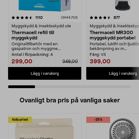
4.5 av 5 stjärnor
recensioner
4.5 av 5 stjärnor
recensione
1110
877
(3444,70/l)
Myggskydd & insektsskydd ute
Myggskydd & insektsskyd
Thermacell refill till
Thermacell MR300
myggskydd
myggskydd portabel
Originaltillbehör med en
Portabel, luktfri och ljudlö
gaspatron och myggme...
bekämpning av m...
Antal i förpackning:
4
Färg:
Vit
299,00
399,00
349,00
Lägg i varukorg
Lägg i varukorg
Ovanligt bra pris på vanliga saker
Kolla priset
-25%