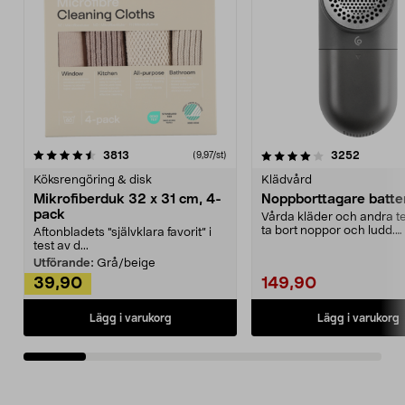
4.0av 5 stjärnor
recensioner
4.5av 5 stjärnor
recensio
3813
3252
(9,97/st)
Köksrengöring & disk
Klädvård
Mikrofiberduk 32 x 31 cm, 4-
Noppborttagare batter
pack
Vårda kläder och andra tex
ta bort noppor och ludd.
Aftonbladets "självklara favorit” i
Noppborttagaren fräs...
test av d...
Utförande:
Grå/beige
39,90
149,90
Lägg i varukorg
Lägg i varukorg