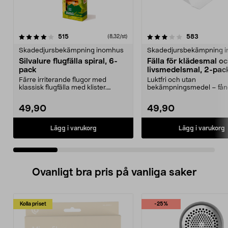
3.5 av 5 stjärnor
recensioner
4.5 av 5 stjärnor
recension
515
583
(8,32/st)
Skadedjursbekämpning inomhus
Skadedjursbekämpning 
Silvalure flugfälla spiral, 6-
Fälla för klädesmal o
pack
livsmedelsmal, 2-pac
Färre irriterande flugor med
Luktfri och utan
klassisk flugfälla med klister.
bekämpningsmedel – fång
Silvalure flugspira...
skafferiet eller garderoben.
49,90
49,90
Lägg i varukorg
Lägg i varukorg
Ovanligt bra pris på vanliga saker
Kolla priset
-25%