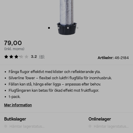
79,00
(inkl. moms)
3.2
(
6
)
Artikelnr:
46-2184
Fånga flugor effektivt med klister och reflekterande yta.
Silverline Tower – flexibel och luktfri flugfälla för inomhusbruk.
Fällan kan stå, hänga eller ligga – anpassas efter behov.
Flugfångaren kan betas för ökad effekt mot fruktflugor.
1-pack.
Mer information
Butikslager
Onlinelager
Hämtar lagerstatus...
Hämtar lagerstatus...