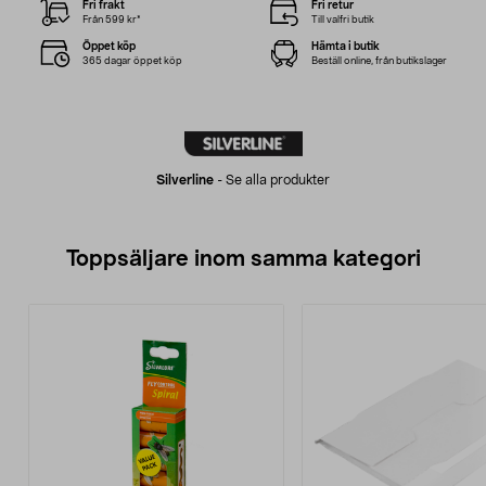
Fri frakt
Fri retur
Från 599 kr*
Till valfri butik
Öppet köp
Hämta i butik
365 dagar öppet köp
Beställ online, från butikslager
Silverline
-
Se alla produkter
Toppsäljare inom samma kategori