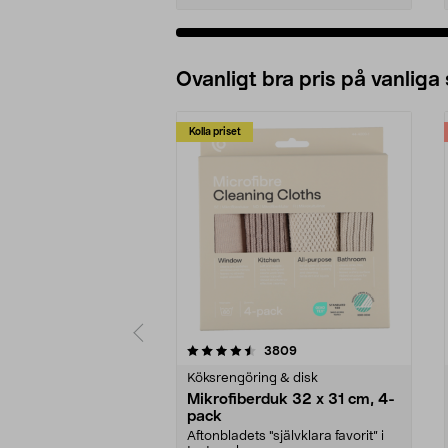
Ovanligt bra pris på vanliga
Kolla priset
5av 5 stjärnor
4.0av 5 stjärnor
recensioner
3809
Köksrengöring & disk
Mikrofiberduk 32 x 31 cm, 4-
pack
Aftonbladets "självklara favorit” i