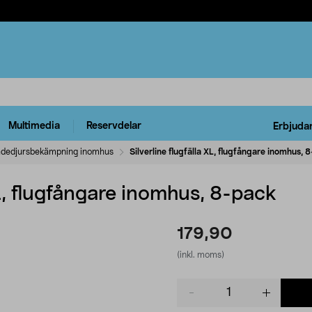
Multimedia
Reservdelar
Erbjuda
dedjursbekämpning inomhus
Silverline flugfälla XL, flugfångare inomhus, 
XL, flugfångare inomhus, 8-pack
179,90
(inkl. moms)
Product
quantity