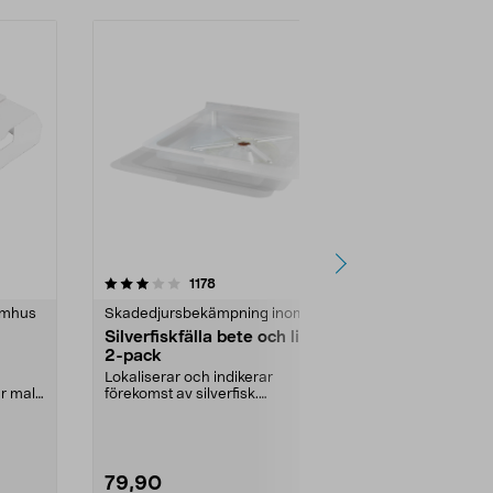
4.0 av 5 stjärnor
recensioner
4.0
1178
1
omhus
Skadedjursbekämpning inomhus
Skadedjursb
Silverfiskfälla bete och lim,
Silverline f
2-pack
återvunnen 
Lokaliserar och indikerar
Tålig flugsmä
 mal i
förekomst av silverfisk.
plast med hål
l...
Silverfiskfälla med bete som...
Silverline flug
79,90
29,90