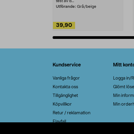
test av d...
Utförande:
Grå/beige
39,90
Lägg i varukorg
Sidfot
Kundservice
Mitt kont
Vanliga frågor
Logga in/R
Kontakta oss
Glömt lös
Tillgänglighet
Min inform
Köpvillkor
Min orderh
Retur / reklamation
Elavfall
Cookie policy