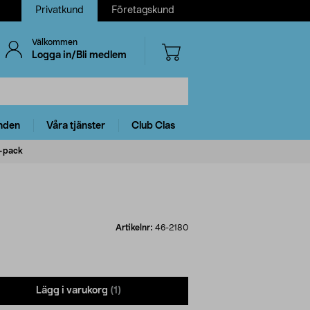
Privatkund
Företagskund
Välkommen
Logga in/Bli medlem
nden
Våra tjänster
Club Clas
8-pack
Artikelnr:
46-2180
Lägg i varukorg
(1)