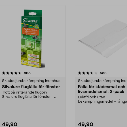
3.5 av 5 stjärnor
recensioner
3.0 av 5 stjärnor
recensioner
868
583
Skadedjursbekämpning inomhus
Skadedjursbekämpning in
Silvalure flugfälla för fönster
Fälla för klädesmal och
livsmedelsmal, 2-pack
Trött på irriterande flugor?.
Silvalure flugfälla för fönster –
Luktfri och utan
fångar flugor ef...
bekämpningsmedel – fångar
skafferiet eller garderoben. K
49,90
49,90