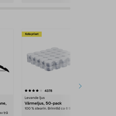
Kolla priset
Multibuy
4.5av 5 stjärnor
recensioner
4.5
4378
2
Levande ljus
Rengöringsm
nne,
Värmeljus, 50-pack
Bikarbonat
100 % stearin. Brinntid ca 6 tim.
Ett allsidigt 
städning och 
v trä