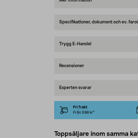
Mer information
Specifikationer, dokument och ev. faro
Trygg E-Handel
Recensioner
Experten svarar
Fri frakt
Från 599 kr*
Toppsäljare inom samma ka