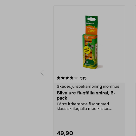
0 av 5 stjärnor
4.5 av 5 stjärnor
recensioner
515
Skadedjursbekämpning inomhus
Silvalure flugfälla spiral, 6-
pack
Färre irriterande flugor med
klassisk flugfälla med klister.
Silvalure flugspira...
49,90