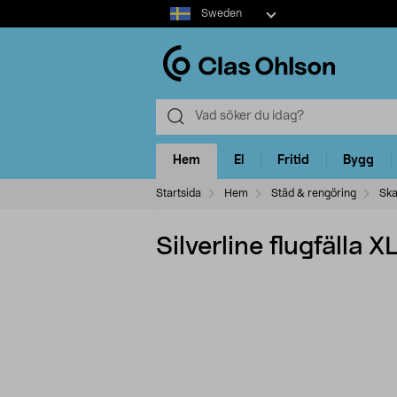
Select
Sweden
market
Hem
El
Fritid
Bygg
Startsida
Hem
Städ & rengöring
Ska
Silverline flugfälla 