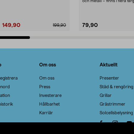
Noppborttagaren fräs...
och metall – finns i flera färg
Galge med sv...
149,90
79,90
199,90
Lägg i varukorg
Lägg i varukorg
o
Om oss
Aktuellt
egistrera
Om oss
Presenter
enord
Press
Städ & rengöring
ation
Investerare
Grillar
istorik
Hållbarhet
Grästrimmer
Karriär
Solcellsbelysning