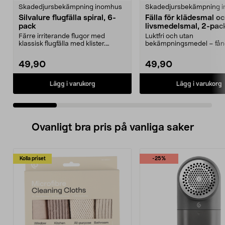
Skadedjursbekämpning inomhus
Skadedjursbekämpning 
Silvalure flugfälla spiral, 6-
Fälla för klädesmal o
pack
livsmedelsmal, 2-pac
Färre irriterande flugor med
Luktfri och utan
klassisk flugfälla med klister.
bekämpningsmedel – fång
Silvalure flugspira...
skafferiet eller garderoben.
49,90
49,90
Lägg i varukorg
Lägg i varukorg
Ovanligt bra pris på vanliga saker
Kolla priset
-25%