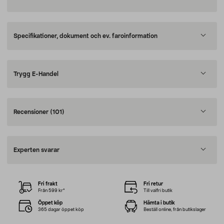
Specifikationer, dokument och ev. faroinformation
Trygg E-Handel
Recensioner
(101)
Experten svarar
Fri frakt
Fri retur
Från 599 kr*
Till valfri butik
Öppet köp
Hämta i butik
365 dagar öppet köp
Beställ online, från butikslager