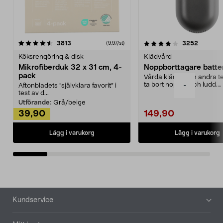
4.0av 5 stjärnor
recensioner
4.5av 5 stjärnor
recensio
3813
3252
(9,97/st)
Köksrengöring & disk
Klädvård
Mikrofiberduk 32 x 31 cm, 4-
Noppborttagare batter
pack
Vårda kläder och andra tex
ta bort noppor och ludd.
-
Aftonbladets "självklara favorit” i
Noppborttagaren fräs...
test av d...
Utförande:
Grå/beige
39,90
149,90
Lägg i varukorg
Lägg i varukorg
Sidfot
Kundservice