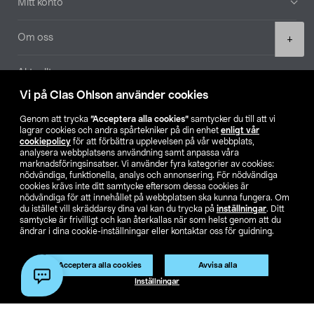
Mitt konto
Product
Om oss
+
quantity
Aktuellt
Vi på Clas Ohlson använder cookies
Våra bolag
Genom att trycka
”Acceptera alla cookies”
samtycker du till att vi
lagrar cookies och andra spårtekniker på din enhet
enligt vår
Hitta butik
cookiepolicy
för att förbättra upplevelsen på vår webbplats,
analysera webbplatsens användning samt anpassa våra
marknadsföringsinsatser. Vi använder fyra kategorier av cookies:
nödvändiga, funktionella, analys och annonsering. För nödvändiga
SE
NO
FI
cookies krävs inte ditt samtycke eftersom dessa cookies är
nödvändiga för att innehållet på webbplatsen ska kunna fungera. Om
du istället vill skräddarsy dina val kan du trycka på
inställningar
. Ditt
samtycke är frivilligt och kan återkallas när som helst genom att du
ändrar i dina cookie-inställningar eller kontaktar oss för guidning.
Acceptera alla cookies
Avvisa alla
Köpvillkor
Privacy statement
Klubbvillkor
För företag
Lägg i varukorg
(1)
Inställningar
Ändra till priser exklusive moms