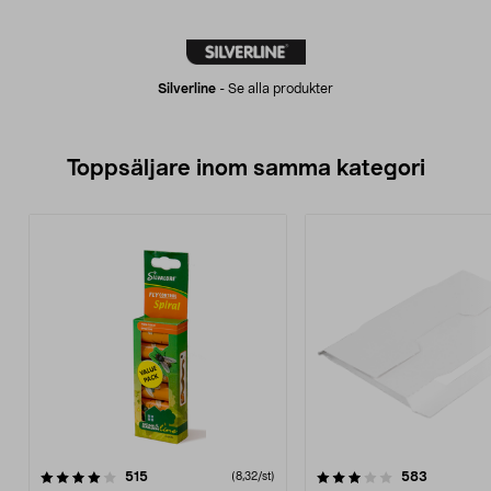
Silverline
-
Se alla produkter
Toppsäljare inom samma kategori
3.5 av 5 stjärnor
recensioner
4.5 av 5 stjärnor
recension
515
583
(8,32/st)