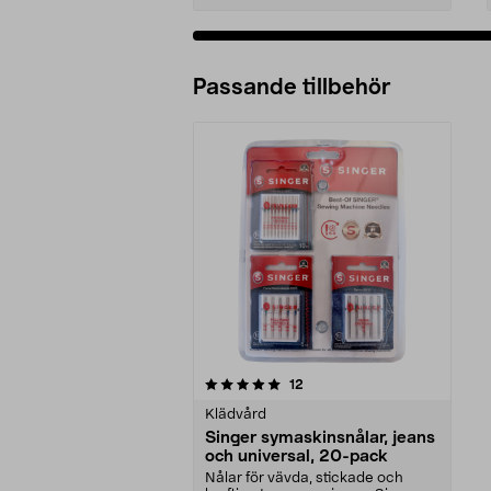
Passande tillbehör
0av 5 stjärnor
recensioner
12
Klädvård
Singer symaskinsnålar, jeans
och universal, 20-pack
Nålar för vävda, stickade och