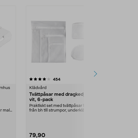
4.5 av 5 stjärnor
recensioner
4.5
454
8
omhus
Klädvård
Klädvård
Tvättpåsar med dragkedja,
Cederträrin
vit, 6-pack
pack
Praktiskt set med tvättpåsar för allt
Kan skydda mo
 mal i
från bh till strumpor, underkläder
din garderob.
l...
och sko...
ljuvligt naturl..
79,90
39,90