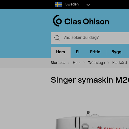
Select
Sweden
market
Hem
El
Fritid
Bygg
Startsida
Hem
Tvättstuga
Klädvård
Singer symaskin M26