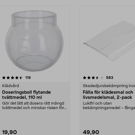
3.5 av 5 stjärnor
recensioner
4.0 av 5 stjärnor
recensioner
119
583
Klädvård
Skadedjursbekämpning in
Doseringsboll flytande
Fälla för klädesmal och
tvättmedel, 110 ml
livsmedelsmal, 2-pack
Gör det lätt att dosera rätt mängd
Luktfri och utan
tvättmedel och minskar risken för
bekämpningsmedel – fångar
spill. Dose...
skafferiet eller garderoben. K
19,90
49,90