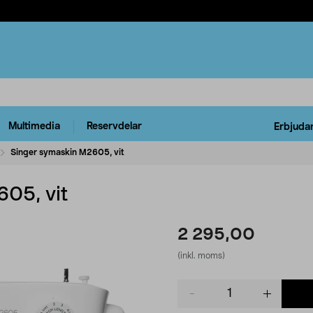
Multimedia
Reservdelar
Erbjuda
Singer symaskin M2605, vit
05, vit
2 295,00
(inkl. moms)
Product
quantity