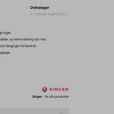
Onlinelager
Hämtar lagerstatus...
ga tyger.
läder, sy heminredning och mer.
h längd ger full kontroll.
yglager.
.
Singer
-
Se alla produkter