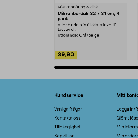
Köksrengöring & disk
Mikrofiberduk 32 x 31 cm, 4-
pack
Aftonbladets "självklara favorit” i
test av d...
Utförande:
Grå/beige
39,90
Lägg i varukorg
Sidfot
Kundservice
Mitt kont
Vanliga frågor
Logga in/R
Kontakta oss
Glömt lös
Tillgänglighet
Min inform
Köpvillkor
Min orderh