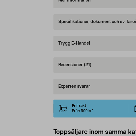
Mer information
Specifikationer, dokument och ev. faro
Trygg E-Handel
Recensioner
(21)
Experten svarar
Fri frakt
Från 599 kr*
Toppsäljare inom samma ka