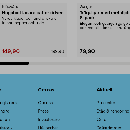
Klädvård
Galgar
Noppborttagare batteridriven
Trägalgar med metallpi
8-pack
Vårda kläder och andra textilier –
ta bort noppor och ludd.
Elegant och gedigen galge a
Noppborttagaren fräs...
och metall – finns i flera färg
Galge med sv...
149,90
79,90
199,90
Lägg i varukorg
Lägg i varukorg
o
Om oss
Aktuellt
egistrera
Om oss
Presenter
enord
Press
Städ & rengöring
ation
Investerare
Grillar
istorik
Hållbarhet
Grästrimmer