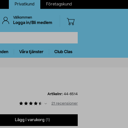
Privatkund
Företagskund
Välkommen
Logga in/Bli medlem
nden
Våra tjänster
Club Clas
Artikelnr:
44-6514
21
recensioner
Lägg i varukorg
(1)