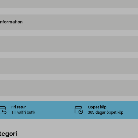
information
Fri retur
Öppet köp
Till valfri butik
365 dagar öppet köp
tegori