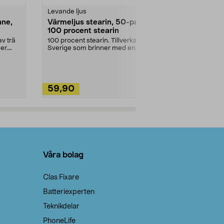
Levande ljus
Rengöringsm
nne,
Värmeljus stearin, 50-pack,
Bikarbonat
100 procent stearin
Ett allsidigt 
städning och 
v trä
100 procent stearin. Tillverkade i
ute. Städa med
er.
Sverige som brinner med en
vacker och sotfri ...
59,90
49,90
Lägg i varukorg
Lägg
Våra bolag
Clas Fixare
Batteriexperten
Teknikdelar
PhoneLife