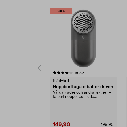
-25%
0 av 5 stjärnor
4.5 av 5 stjärnor
recensioner
3252
Klädvård
Noppborttagare batteridriven
Vårda kläder och andra textilier –
ta bort noppor och ludd.
Noppborttagaren fräs...
149,90
199,90