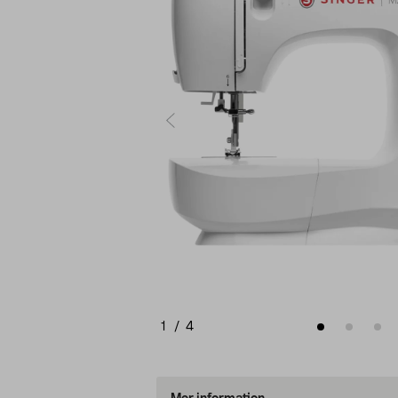
1
/
4