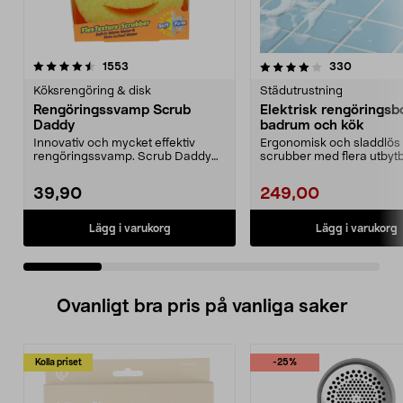
4.0 av 5 stjärnor
recensioner
4.0 av 5 stjärnor
recension
1553
330
Köksrengöring & disk
Städutrustning
Rengöringssvamp Scrub
Elektrisk rengöringsb
Daddy
badrum och kök
Innovativ och mycket effektiv
Ergonomisk och sladdlös
rengöringssvamp. Scrub Daddy
scrubber med flera utbyt
ändrar textur efter v...
huvuden. Batteridrive...
39,90
249,00
Lägg i varukorg
Lägg i varukorg
Ovanligt bra pris på vanliga saker
Kolla priset
-25%