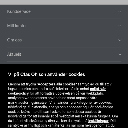
Sidfot
Kundservice
Mitt konto
Om oss
Aktuellt
Våra bolag
Vi på Clas Ohlson använder cookies
Hitta butik
Genom att trycka
”Acceptera alla cookies”
samtycker du till att vi
lagrar cookies och andra spårtekniker på din enhet
enligt vår
cookiepolicy
för att förbättra upplevelsen på vår webbplats,
SE
NO
FI
analysera webbplatsens användning samt anpassa våra
marknadsföringsinsatser. Vi använder fyra kategorier av cookies:
nödvändiga, funktionella, analys och annonsering. För nödvändiga
cookies krävs inte ditt samtycke eftersom dessa cookies är
nödvändiga för att innehållet på webbplatsen ska kunna fungera. Om
du istället vill skräddarsy dina val kan du trycka på
inställningar
. Ditt
samtycke är frivilligt och kan återkallas när som helst genom att du