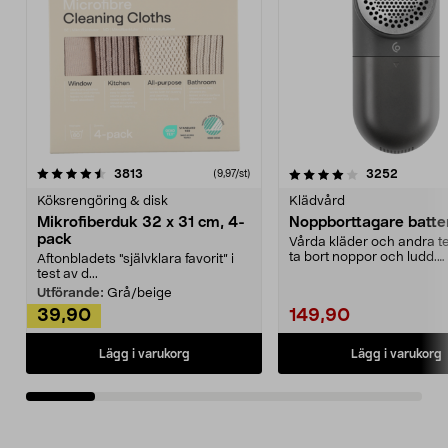
4.0av 5 stjärnor
recensioner
4.5av 5 stjärnor
recensio
3813
3252
(9,97/st)
Köksrengöring & disk
Klädvård
Mikrofiberduk 32 x 31 cm, 4-
Noppborttagare batter
pack
Vårda kläder och andra tex
ta bort noppor och ludd.
Aftonbladets "självklara favorit” i
Noppborttagaren fräs...
test av d...
Utförande:
Grå/beige
39,90
149,90
Lägg i varukorg
Lägg i varukorg