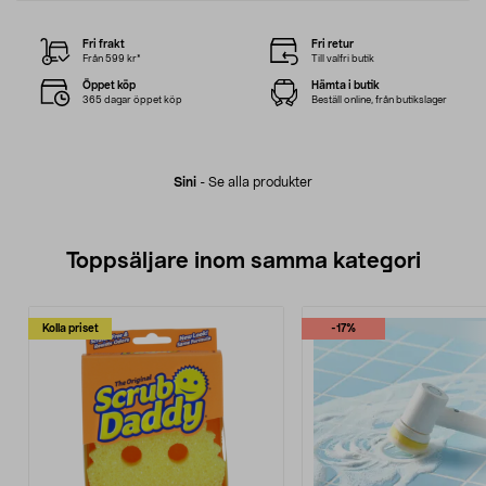
Fri frakt
Fri retur
Från 599 kr*
Till valfri butik
Öppet köp
Hämta i butik
365 dagar öppet köp
Beställ online, från butikslager
Sini
-
Se alla produkter
Toppsäljare inom samma kategori
Kolla priset
-17%