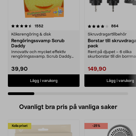
4.0 av 5 stjärnor
recensioner
4.0 av 5 stjärnor
recension
1552
864
Köksrengöring & disk
Skruvdragartillbehör
Rengöringssvamp Scrub
Borstar till skruvdrag
Daddy
pack
Innovativ och mycket effektiv
Rent på djupet – 6 olika
rengöringssvamp. Scrub Daddy
skurborstar till din borrma
ändrar textur efter v...
Rengör allt från grill...
39,90
149,90
Lägg i varukorg
Lägg i varukorg
Ovanligt bra pris på vanliga saker
Kolla priset
-25%