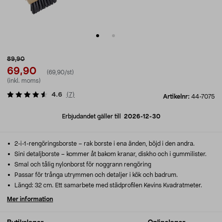
89,90
69,90
(69,90/st)
(inkl. moms)
4.6
(
7
)
Artikelnr:
44-7075
Erbjudandet gäller till
2026-12-30
2-i-1-rengöringsborste – rak borste i ena änden, böjd i den andra.
Sini detaljborste – kommer åt bakom kranar, diskho och i gummilister.
Smal och tålig nylonborst för noggrann rengöring
Passar för trånga utrymmen och detaljer i kök och badrum.
Längd: 32 cm. Ett samarbete med städprofilen Kevins Kvadratmeter.
Mer information