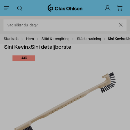
Startsida
Hem
Städ & rengöring
Städutrustning
Sini KevinxSi
Sini KevinxSini detaljborste
-22%