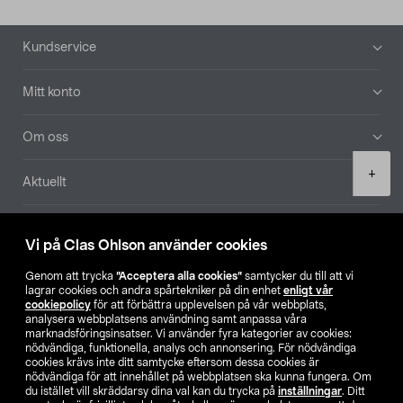
Sidfot
Kundservice
Mitt konto
Om oss
Product
+
Aktuellt
quantity
Våra bolag
Vi på Clas Ohlson använder cookies
Hitta butik
Genom att trycka
”Acceptera alla cookies”
samtycker du till att vi
lagrar cookies och andra spårtekniker på din enhet
enligt vår
cookiepolicy
för att förbättra upplevelsen på vår webbplats,
SE
NO
FI
analysera webbplatsens användning samt anpassa våra
marknadsföringsinsatser. Vi använder fyra kategorier av cookies:
nödvändiga, funktionella, analys och annonsering. För nödvändiga
cookies krävs inte ditt samtycke eftersom dessa cookies är
nödvändiga för att innehållet på webbplatsen ska kunna fungera. Om
du istället vill skräddarsy dina val kan du trycka på
inställningar
. Ditt