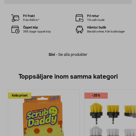
Fri frakt
Fri retur
Från 599 kr*
Till valfri butik
Öppet köp
Hämta i butik
365 dagar öppet köp
Beställ online, från butikslager
Sini
-
Se alla produkter
Toppsäljare inom samma kategori
Kolla priset
-25%