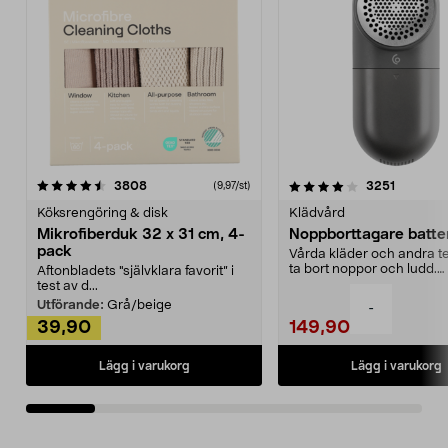
4.0av 5 stjärnor
recensioner
4.5av 5 stjärnor
recensio
3808
3251
(9,97/st)
Köksrengöring & disk
Klädvård
Mikrofiberduk 32 x 31 cm, 4-
Noppborttagare batter
pack
Vårda kläder och andra tex
ta bort noppor och ludd.
Aftonbladets "självklara favorit” i
Noppborttagaren fräs...
test av d...
Utförande:
Grå/beige
-
39,90
149,90
Lägg i varukorg
Lägg i varukorg