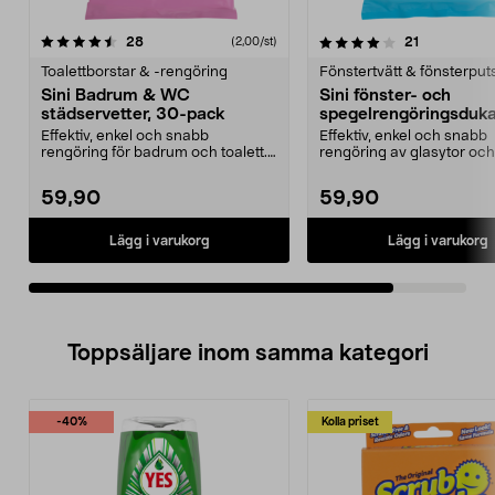
4.0av 5 stjärnor
recensioner
recensioner
28
21
(2,00/st)
Toalettborstar & -rengöring
Fönstertvätt & fönsterput
Sini Badrum & WC
Sini fönster- och
städservetter, 30-pack
spegelrengöringsduka
pack
Effektiv, enkel och snabb
Effektiv, enkel och snabb
rengöring för badrum och toalett.
rengöring av glasytor och
Sini Badrum och WC s...
Lämnar inga ränder ...
59,90
59,90
Lägg i varukorg
Lägg i varukorg
Toppsäljare inom samma kategori
-40%
Kolla priset