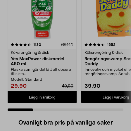
4.5 av 5 stjärnor
recensioner
4.5 av 5 stjärnor
recensio
1130
1552
(66,44/l)
Köksrengöring & disk
Köksrengöring & disk
Yes MaxPower diskmedel
Rengöringssvamp Scr
450 ml
Daddy
Flaska som gör det lätt att dosera
Innovativ och mycket effe
till sista...
rengöringssvamp. Scrub
ändrar textur efter v...
Modell:
Standard
29,90
39,90
49,90
Lägg i varukorg
Lägg i varukorg
Ovanligt bra pris på vanliga saker