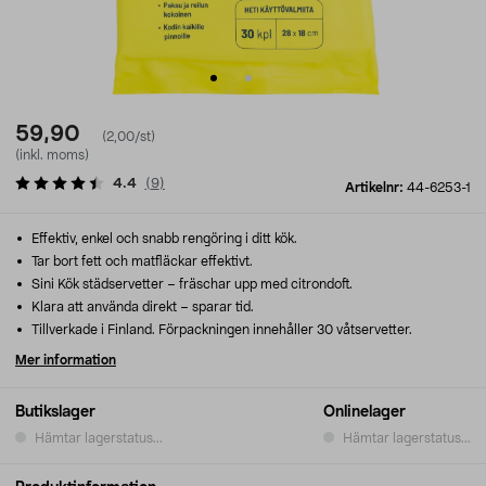
59,90
(2,00/st)
(inkl. moms)
4.4
(
9
)
Artikelnr:
44-6253-1
Effektiv, enkel och snabb rengöring i ditt kök.
Tar bort fett och matfläckar effektivt.
Sini Kök städservetter – fräschar upp med citrondoft.
Klara att använda direkt – sparar tid.
Tillverkade i Finland. Förpackningen innehåller 30 våtservetter.
Mer information
Butikslager
Onlinelager
Hämtar lagerstatus...
Hämtar lagerstatus...