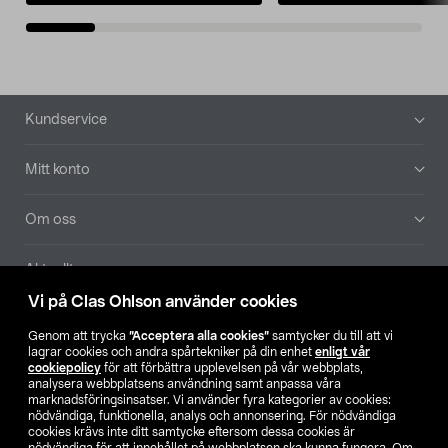
Sidfot
Kundservice
Mitt konto
Om oss
Aktuellt
Vi på Clas Ohlson använder cookies
Våra bolag
Genom att trycka
”Acceptera alla cookies”
samtycker du till att vi
lagrar cookies och andra spårtekniker på din enhet
enligt vår
Hitta butik
cookiepolicy
för att förbättra upplevelsen på vår webbplats,
analysera webbplatsens användning samt anpassa våra
marknadsföringsinsatser. Vi använder fyra kategorier av cookies:
nödvändiga, funktionella, analys och annonsering. För nödvändiga
SE
NO
FI
cookies krävs inte ditt samtycke eftersom dessa cookies är