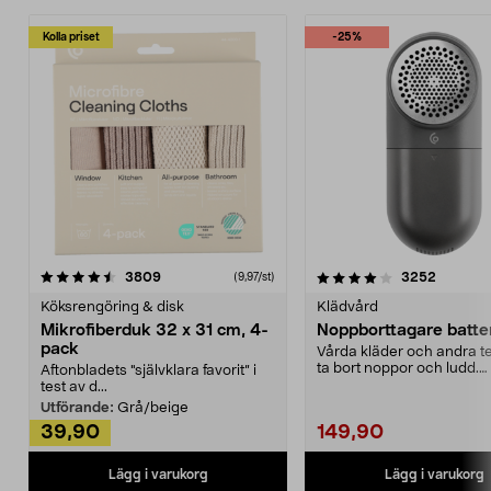
Kolla priset
-25%
4.0av 5 stjärnor
recensioner
4.5av 5 stjärnor
recensio
3809
3252
(9,97/st)
Köksrengöring & disk
Klädvård
Mikrofiberduk 32 x 31 cm, 4-
Noppborttagare batter
pack
Vårda kläder och andra tex
ta bort noppor och ludd.
Aftonbladets "självklara favorit” i
Noppborttagaren fräs...
test av d...
Utförande:
Grå/beige
39,90
149,90
Lägg i varukorg
Lägg i varukorg