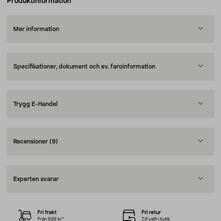
Produktinformation
Mer information
Specifikationer, dokument och ev. faroinformation
Trygg E-Handel
Recensioner
(9)
Experten svarar
Fri frakt
Fri retur
Från 599 kr*
Till valfri butik