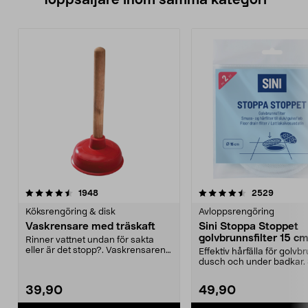
Toppsäljare inom samma kategori
4.5 av 5 stjärnor
recensioner
4.0 av 5 stjärnor
recensio
1948
2529
Köksrengöring & disk
Avloppsrengöring
Vaskrensare med träskaft
Sini Stoppa Stoppet
golvbrunnsfilter 15 c
Rinner vattnet undan för sakta
eller är det stopp?. Vaskrensaren
Effektiv hårfälla för golvbr
hjälper dig att...
dusch och under badkar. 
Stoppa Stoppet – ...
39,90
49,90