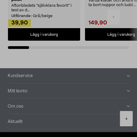
Vårda kläder och andra tex
ta bort noppor och ludd.
Aftonbladets "självklara favorit” i
Noppborttagaren fräs...
test av d...
Utförande:
Grå/beige
-
39,90
149,90
Lägg i varukorg
Lägg i varukorg
Sidfot
Kundservice
Mitt konto
Om oss
Product
+
Aktuellt
quantity
Våra bolag