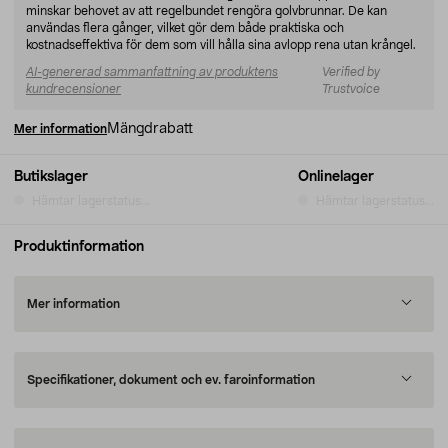
minskar behovet av att regelbundet rengöra golvbrunnar. De kan
användas flera gånger, vilket gör dem både praktiska och
kostnadseffektiva för dem som vill hålla sina avlopp rena utan krångel.
AI-genererad sammanfattning av produktens
Verified by
kundrecensioner
Trustvoice
Mängdrabatt
Mer information
Butikslager
Onlinelager
Hämtar lagerstatus...
Hämtar lagerstatus...
Produktinformation
Mer information
Specifikationer, dokument och ev. faroinformation