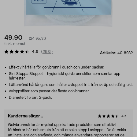
49,90
(24,95/st)
(inkl. moms)
4.5
(
2531
)
Artikelnr:
40-8932
Effektiv hårfälla för golvbrunn i dusch och under badkar.
Sini Stoppa Stoppet – hygieniskt golvbrunnsfilter som samlar upp
hårrester.
Lättanvänd hårfångare som håller avloppet fritt från skräp och dålig lukt.
Avloppsfilter som passar det flesta golvbrunnar.
Diameter: 15 cm. 2-pack.
Kunderna säger...
4.5
Golvbrunnsfilter är mycket uppskattade produkter som effektivt
förhindrar hår och smuts från att orsaka stopp i avloppet. De är enkla
att installera och använda, och många användare rapporterar att de