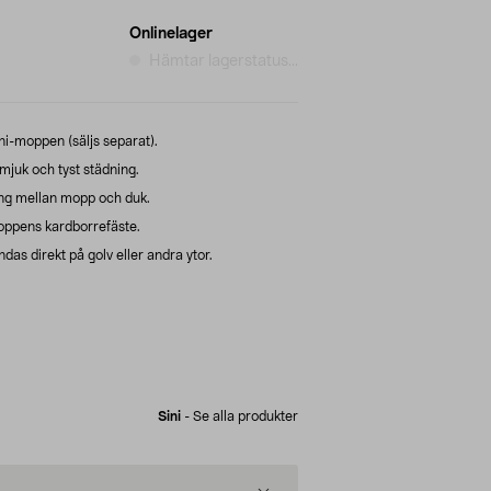
Onlinelager
Hämtar lagerstatus...
i-moppen (säljs separat).
juk och tyst städning.
ng mellan mopp och duk.
moppens kardborrefäste.
das direkt på golv eller andra ytor.
Sini
-
Se alla produkter