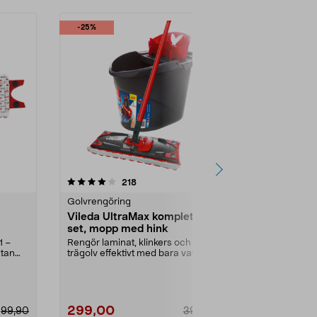
-25%
4.5 av 5 stjärnor
recensioner
4.5
218
1
Golvrengöring
Golvrengörin
Vileda UltraMax komplett
Swiffer Wet
set, mopp med hink
rengöringsdu
pack
1 –
Rengör laminat, klinkers och
För hundhår,
ytan
trägolv effektivt med bara vatten.
smuts – pass
Vileda UltraMax ...
mopp (säljs s
299,00
169,90
99,90
399,00