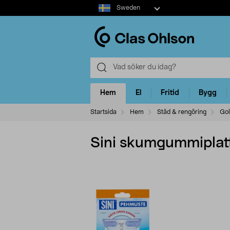
Select
Sweden
market
Hem
El
Fritid
Bygg
Startsida
Hem
Städ & rengöring
Gol
Sini skumgummiplatt