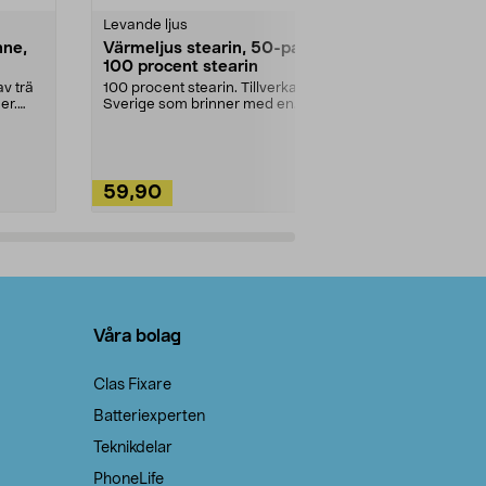
Levande ljus
Rengöringsm
nne,
Värmeljus stearin, 50-pack,
Bikarbonat
100 procent stearin
Ett allsidigt 
städning och 
v trä
100 procent stearin. Tillverkade i
ute. Städa med
er.
Sverige som brinner med en
vacker och sotfri ...
59,90
49,90
Lägg i varukorg
Lägg
Våra bolag
Clas Fixare
Batteriexperten
Teknikdelar
PhoneLife