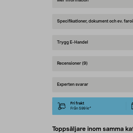
Mer information
Specifikationer, dokument och ev. faro
Trygg E-Handel
Recensioner
(9)
Experten svarar
Fri frakt
Från 599 kr*
Toppsäljare inom samma ka