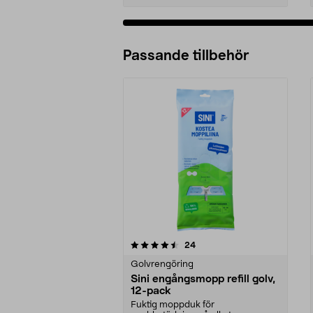
Passande tillbehör
5av 5 stjärnor
4.5av 5 stjärnor
recensioner
24
Golvrengöring
Sini engångsmopp refill golv,
12-pack
Fuktig moppduk för