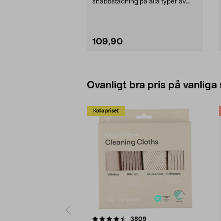
snabbstädning på alla typer av
golv – äppeldoft. Sini engångs...
109,90
Lägg i varukorg
Ovanligt bra pris på vanliga
Kolla priset
5av 5 stjärnor
4.0av 5 stjärnor
recensioner
3809