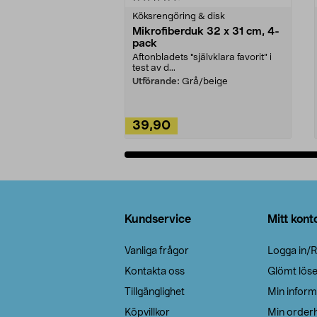
Köksrengöring & disk
Mikrofiberduk 32 x 31 cm, 4-
pack
Aftonbladets "självklara favorit” i
test av d...
Utförande:
Grå/beige
39,90
Lägg i varukorg
Sidfot
Kundservice
Mitt kont
Vanliga frågor
Logga in/R
Kontakta oss
Glömt lös
Tillgänglighet
Min inform
Köpvillkor
Min orderh