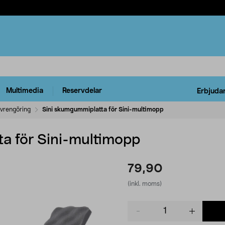
Multimedia
Reservdelar
Erbjuda
vrengöring
Sini skumgummiplatta för Sini-multimopp
a för Sini-multimopp
79,90
(inkl. moms)
Product
quantity