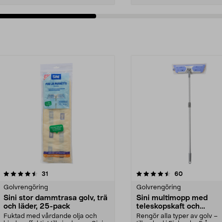
4.5av 5 stjärnor
recensioner
recensioner
31
60
Golvrengöring
Golvrengöring
Sini stor dammtrasa golv, trä
Sini multimopp med
och läder, 25-pack
teleskopskaft och
universalmopp
Fuktad med vårdande olja och
Rengör alla typer av golv –