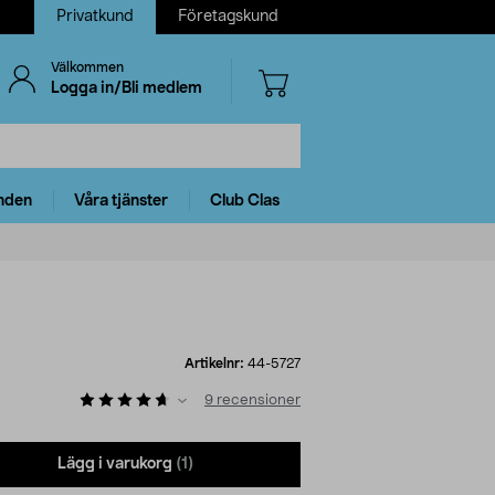
Privatkund
Företagskund
Välkommen
Logga in/Bli medlem
nden
Våra tjänster
Club Clas
Artikelnr:
44-5727
9
recensioner
Lägg i varukorg
(1)