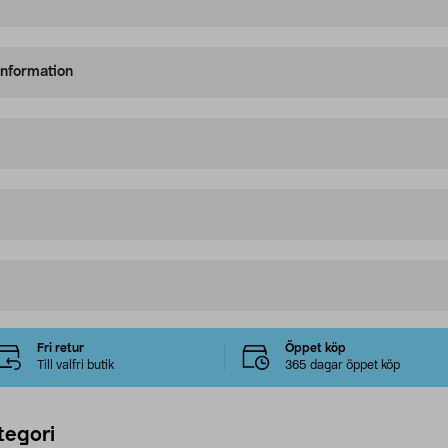
information
Fri retur
Öppet köp
Till valfri butik
365 dagar öppet köp
tegori