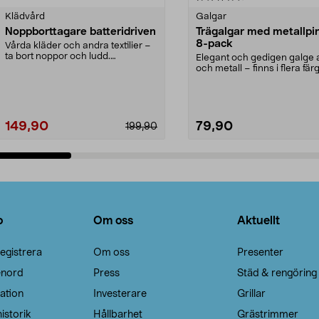
Klädvård
Galgar
Noppborttagare batteridriven
Trägalgar med metallpi
8-pack
Vårda kläder och andra textilier –
ta bort noppor och ludd.
Elegant och gedigen galge a
Noppborttagaren fräs...
och metall – finns i flera färg
Galge med sv...
149,90
79,90
199,90
Lägg i varukorg
Lägg i varukorg
o
Om oss
Aktuellt
egistrera
Om oss
Presenter
enord
Press
Städ & rengöring
ation
Investerare
Grillar
istorik
Hållbarhet
Grästrimmer