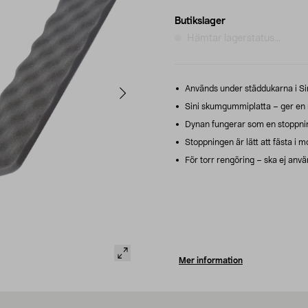
Butikslager
Hämtar lagerstatus...
Används under städdukarna i Sin
Sini skumgummiplatta – ger en m
Dynan fungerar som en stoppni
Stoppningen är lätt att fästa i 
För torr rengöring – ska ej använ
Mer information