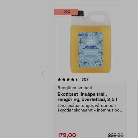
-22%
5 av 5 stjärnor
4.0 av 5 stjärnor
recensioner
307
Rengöringsmedel
Ekotipset linsåpa trall,
rengöring, överfettad, 2,5 l
Linoljesåpa rengör, vårdar och
skyddar skonsamt – inomhus och
utomhus. Ekotipset...
179,00
229,00