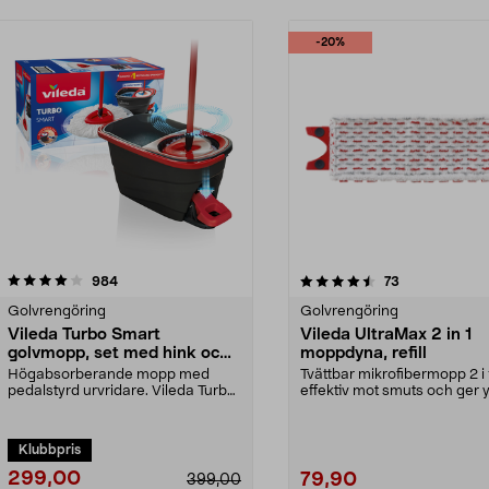
-20%
4.5 av 5 stjärnor
recensioner
4.0 av 5 stjärnor
recensioner
984
73
Golvrengöring
Golvrengöring
Vileda Turbo Smart
Vileda UltraMax 2 in 1
golvmopp, set med hink och
moppdyna, refill
urvridare
Högabsorberande mopp med
Tvättbar mikrofibermopp 2 i 
pedalstyrd urvridare. Vileda Turbo
effektiv mot smuts och ger 
Smart mopp med hink ...
glans. Vileda Ul...
Klubbpris
299,00
79,90
399,00