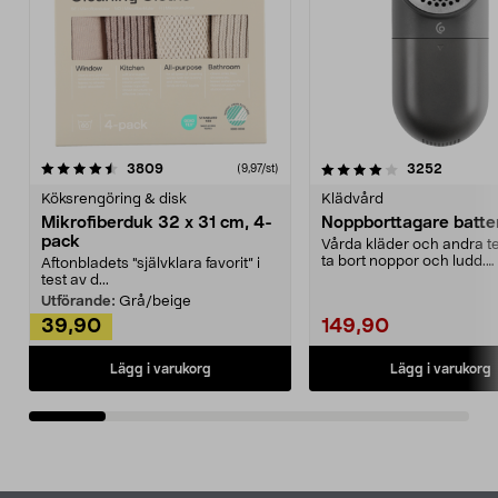
4.0av 5 stjärnor
recensioner
4.5av 5 stjärnor
recensio
3809
3252
(9,97/st)
Köksrengöring & disk
Klädvård
Mikrofiberduk 32 x 31 cm, 4-
Noppborttagare batter
pack
Vårda kläder och andra tex
ta bort noppor och ludd.
Aftonbladets "självklara favorit” i
Noppborttagaren fräs...
test av d...
Utförande:
Grå/beige
39,90
149,90
Lägg i varukorg
Lägg i varukorg