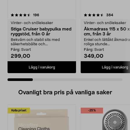
4.5 av 5 stjärnor
recensioner
4.0 av 5 stjärnor
recension
196
384
Vinter- och snöleksaker
Vinter- och snöleksaker
Stiga Cruiser babypulka med
Åkmadrass 115 x 50 x
ryggstöd, från 0 år
cm, från 3 år
Bekväm och stabil sits med
Enkel och lättåkt åkmadra
säkerhetsbälte och...
roliga stunde...
Färg:
Svart
Färg:
Svart
299,00
349,00
Lägg i varukorg
Lägg i varukorg
Ovanligt bra pris på vanliga saker
Kolla priset
-25%