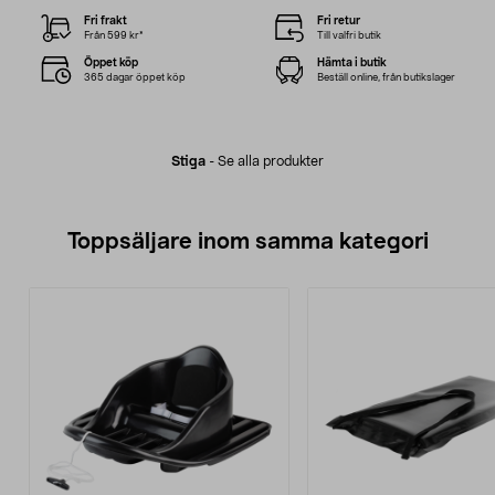
Fri frakt
Fri retur
Från 599 kr*
Till valfri butik
Öppet köp
Hämta i butik
365 dagar öppet köp
Beställ online, från butikslager
Stiga
-
Se alla produkter
Toppsäljare inom samma kategori