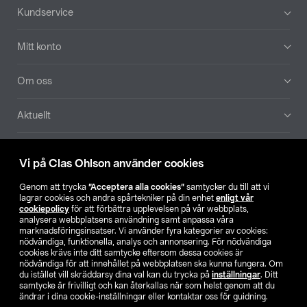
Sidfot
Kundservice
Mitt konto
Om oss
Aktuellt
Våra bolag
Vi på Clas Ohlson använder cookies
Hitta butik
Genom att trycka
”Acceptera alla cookies”
samtycker du till att vi
lagrar cookies och andra spårtekniker på din enhet
enligt vår
cookiepolicy
för att förbättra upplevelsen på vår webbplats,
SE
NO
FI
analysera webbplatsens användning samt anpassa våra
marknadsföringsinsatser. Vi använder fyra kategorier av cookies:
nödvändiga, funktionella, analys och annonsering. För nödvändiga
cookies krävs inte ditt samtycke eftersom dessa cookies är
nödvändiga för att innehållet på webbplatsen ska kunna fungera. Om
du istället vill skräddarsy dina val kan du trycka på
inställningar
. Ditt
samtycke är frivilligt och kan återkallas när som helst genom att du
ändrar i dina cookie-inställningar eller kontaktar oss för guidning.
Köpvillkor
Privacy statement
Klubbvillkor
För företag