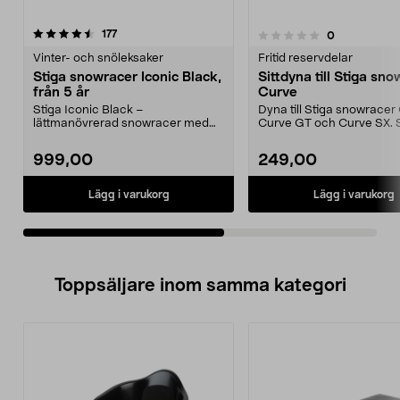
recensioner
177
recensioner
0
0.0 av 5 stjärnor
0.0 av 5 stjärnor
Vinter- och snöleksaker
Fritid reservdelar
Stiga snowracer Iconic Black,
Sittdyna till Stiga sn
från 5 år
Curve
Stiga Iconic Black –
Dyna till Stiga snowracer
lättmanövrerad snowracer med
Curve GT och Curve SX. 
bekväm sits. Stiga snowracer –...
sittdyna mjuk och ...
999,00
249,00
Lägg i varukorg
Lägg i varukorg
Toppsäljare inom samma kategori