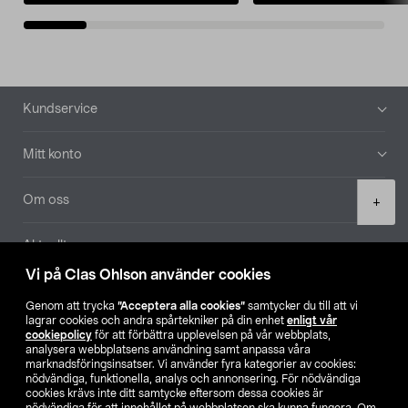
Sidfot
Kundservice
Mitt konto
Product
Om oss
+
quantity
Aktuellt
Vi på Clas Ohlson använder cookies
Våra bolag
Genom att trycka
”Acceptera alla cookies”
samtycker du till att vi
lagrar cookies och andra spårtekniker på din enhet
enligt vår
Hitta butik
cookiepolicy
för att förbättra upplevelsen på vår webbplats,
analysera webbplatsens användning samt anpassa våra
marknadsföringsinsatser. Vi använder fyra kategorier av cookies:
nödvändiga, funktionella, analys och annonsering. För nödvändiga
SE
NO
FI
cookies krävs inte ditt samtycke eftersom dessa cookies är