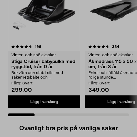
4.5 av 5 stjärnor
recensioner
4.5 av 5 stjärnor
recension
196
384
Vinter- och snöleksaker
Vinter- och snöleksaker
Stiga Cruiser babypulka med
Åkmadrass 115 x 50 x
ryggstöd, från 0 år
cm, från 3 år
Bekväm och stabil sits med
Enkel och lättåkt åkmadra
säkerhetsbälte och...
roliga stunde...
Färg:
Svart
Färg:
Svart
299,00
349,00
Lägg i varukorg
Lägg i varukorg
Ovanligt bra pris på vanliga saker