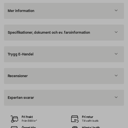
Mer information
Specifikationer, dokument och ev. faroinformation
Trygg E-Handel
Recensioner
Experten svarar
Fri frakt
Fri retur
Från 599 kr*
Till valfri butik
Öppet köp
Hämta i butik