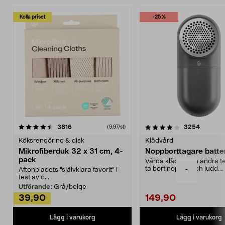
Kolla priset
-25%
4.0av 5 stjärnor
recensioner
4.5av 5 stjärnor
recensio
3816
3254
(9,97/st)
Köksrengöring & disk
Klädvård
Mikrofiberduk 32 x 31 cm, 4-
Noppborttagare batter
pack
Vårda kläder och andra tex
ta bort noppor och ludd.
-
Aftonbladets "självklara favorit” i
Noppborttagaren fräs...
test av d...
Utförande:
Grå/beige
39,90
149,90
Lägg i varukorg
Lägg i varukorg