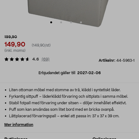
199,90
149,90
(149,90/st)
(inkl. moms)
4.6
(
69
)
Artikelnr:
44-5963-1
Erbjudandet gäller till
2027-02-06
Liten ottoman möbel med stomme av trä, klädd i syntetiskt läder.
Fyrkantig sittpuff – läderklädd förvaring och sittplats i samma möbel.
Stabil fotpall med förvaring under sitsen – döljer innehållet effektivt.
Puff som kan användas som litet bord med en bricka ovanpå.
Lättplacerad förvaringspall – enkel att passa in: 37 x 37 x 39 cm.
Mer information