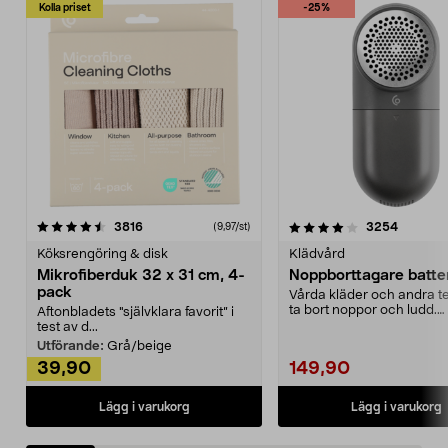
Kolla priset
-25%
4.0av 5 stjärnor
recensioner
4.5av 5 stjärnor
recensio
3816
3254
(9,97/st)
Köksrengöring & disk
Klädvård
Mikrofiberduk 32 x 31 cm, 4-
Noppborttagare batter
pack
Vårda kläder och andra tex
ta bort noppor och ludd.
Aftonbladets "självklara favorit” i
Noppborttagaren fräs...
test av d...
Utförande:
Grå/beige
39,90
149,90
Lägg i varukorg
Lägg i varukorg