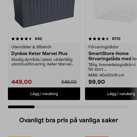
4.5 av 5 stjärnor
recensioner
4.5 av 5 stjärnor
recensio
642
8710
Utemöbler & tillbehör
Förvaringslådor
Dynbox Keter Marvel Plus
SmartStore Home
förvaringslåda med lo
Stadig dynlåda i plast, vädertålig
utomhusförvaring. Keter Marvel
Tålig, livsmedelsgodkänd 
Plus dynbox me...
för stort ...
Mått:
40x30x18 cm
449,00
99,90
549,00
Lägg i varukorg
Lägg i varukorg
Ovanligt bra pris på vanliga saker