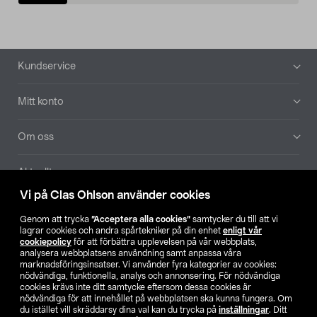
Sidfot
Kundservice
Mitt konto
Om oss
Aktuellt
Vi på Clas Ohlson använder cookies
Våra bolag
Genom att trycka
”Acceptera alla cookies”
samtycker du till att vi
lagrar cookies och andra spårtekniker på din enhet
enligt vår
Hitta butik
cookiepolicy
för att förbättra upplevelsen på vår webbplats,
analysera webbplatsens användning samt anpassa våra
marknadsföringsinsatser. Vi använder fyra kategorier av cookies:
nödvändiga, funktionella, analys och annonsering. För nödvändiga
SE
NO
FI
cookies krävs inte ditt samtycke eftersom dessa cookies är
nödvändiga för att innehållet på webbplatsen ska kunna fungera. Om
du istället vill skräddarsy dina val kan du trycka på
inställningar
. Ditt