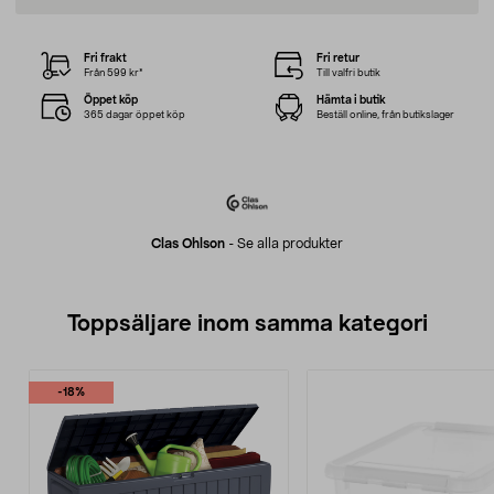
Fri frakt
Fri retur
Från 599 kr*
Till valfri butik
Öppet köp
Hämta i butik
365 dagar öppet köp
Beställ online, från butikslager
Clas Ohlson
-
Se alla produkter
Toppsäljare inom samma kategori
-18%