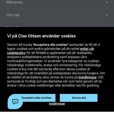
Mitt konto
Om oss
Aktuellt
Vi på Clas Ohlson använder cookies
Våra bolag
Genom att trycka
”Acceptera alla cookies”
samtycker du till att vi
lagrar cookies och andra spårtekniker på din enhet
enligt vår
Hitta butik
cookiepolicy
för att förbättra upplevelsen på vår webbplats,
analysera webbplatsens användning samt anpassa våra
marknadsföringsinsatser. Vi använder fyra kategorier av cookies:
nödvändiga, funktionella, analys och annonsering. För nödvändiga
SE
NO
FI
cookies krävs inte ditt samtycke eftersom dessa cookies är
nödvändiga för att innehållet på webbplatsen ska kunna fungera. Om
du istället vill skräddarsy dina val kan du trycka på
inställningar
. Ditt
samtycke är frivilligt och kan återkallas när som helst genom att du
ändrar i dina cookie-inställningar eller kontaktar oss för guidning.
Acceptera alla cookies
Avvisa alla
Köpvillkor
Privacy statement
Klubbvillkor
För företag
Inställningar
Ändra till priser exklusive moms