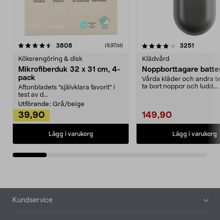
4.0av 5 stjärnor
recensioner
4.5av 5 stjärnor
recensio
3808
3251
(9,97/st)
Köksrengöring & disk
Klädvård
Mikrofiberduk 32 x 31 cm, 4-
Noppborttagare batter
pack
Vårda kläder och andra tex
ta bort noppor och ludd.
Aftonbladets "självklara favorit” i
Noppborttagaren fräs...
test av d...
Utförande:
Grå/beige
39,90
149,90
Lägg i varukorg
Lägg i varukorg
Sidfot
Kundservice