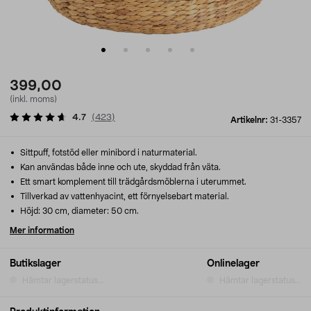
399,00
(inkl. moms)
4.7
(
423
)
Artikelnr:
31-3357
Sittpuff, fotstöd eller minibord i naturmaterial.
Kan användas både inne och ute, skyddad från väta.
Ett smart komplement till trädgårdsmöblerna i uterummet.
Tillverkad av vattenhyacint, ett förnyelsebart material.
Höjd: 30 cm, diameter: 50 cm.
Mer information
Butikslager
Onlinelager
Hämtar lagerstatus...
Hämtar lagerstatus...