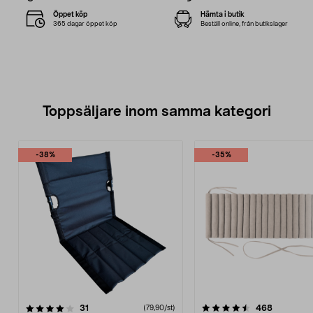
Öppet köp
Hämta i butik
365 dagar öppet köp
Beställ online, från butikslager
Toppsäljare inom samma kategori
-38%
-35%
4.5 av 5 stjärnor
recensioner
4.5 av 5 stjärnor
recension
31
468
(79,90/st)