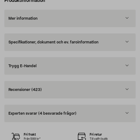
Produktinformation
Mer information
Specifikationer, dokument och ev. faroinformation
Trygg E-Handel
Recensioner
(423)
Experten svarar
(4 besvarade frågor)
Fri frakt
Fri retur
Från 599 kr*
Till valfri butik