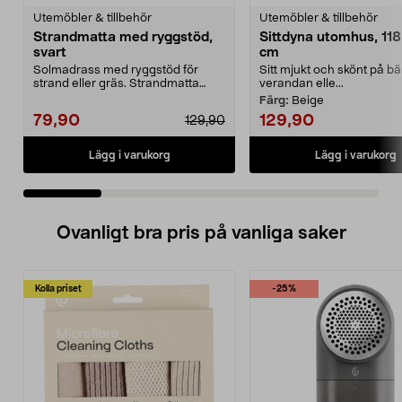
Utemöbler & tillbehör
Utemöbler & tillbehör
Strandmatta med ryggstöd,
Sittdyna utomhus, 118
svart
cm
Solmadrass med ryggstöd för
Sitt mjukt och skönt på b
strand eller gräs. Strandmatta
verandan elle...
med ryggstöd – hopfäl...
Färg:
Beige
79,90
129,90
129,90
Lägg i varukorg
Lägg i varukorg
Ovanligt bra pris på vanliga saker
Kolla priset
-25%